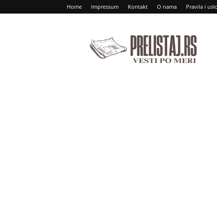
Home
Impressum
Kontakt
O nama
Pravila i usl
Prelistaj
RS