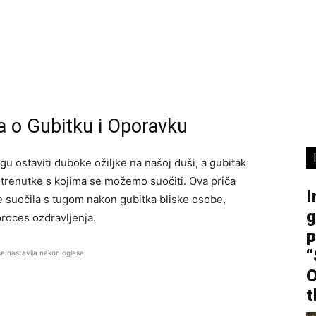
a o Gubitku i Oporavku
u ostaviti duboke ožiljke na našoj duši, a gubitak
trenutke s kojima se možemo suočiti. Ova priča
I
e suočila s tugom nakon gubitka bliske osobe,
g
roces ozdravljenja.
p
“
se nastavlja nakon oglasa
O
t