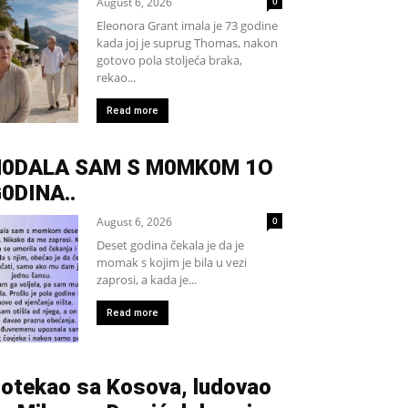
August 6, 2026
0
Eleonora Grant imala je 73 godine
kada joj je suprug Thomas, nakon
gotovo pola stoljeća braka,
rekao...
Read more
H0DALA SAM S M0MK0M 1O
0DINA..
August 6, 2026
0
Deset godina čekala je da je
momak s kojim je bila u vezi
zaprosi, a kada je...
Read more
otekao sa Kosova, ludovao