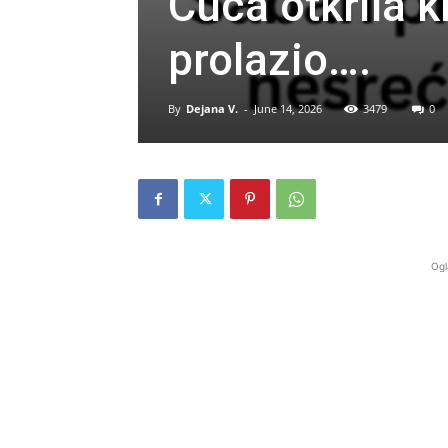
Cuca otkrila k
prolazio….
By
Dejana V.
-
June 14, 2026
3479
0
Ogl