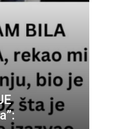
JE
a”: