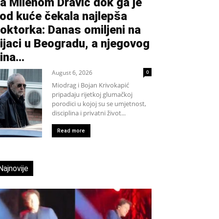
a Milenom Dravić dok ga je
od kuće čekala najlepša
oktorka: Danas omiljeni na
ijaci u Beogradu, a njegovog
ina...
August 6, 2026
0
Miodrag i Bojan Krivokapić
pripadaju rijetkoj glumačkoj
porodici u kojoj su se umjetnost,
disciplina i privatni život...
Read more
Najnovije