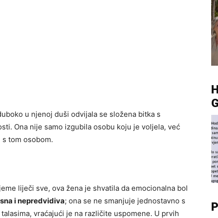
G
duboko u njenoj duši odvijala se složena bitka s
ti. Ona nije samo izgubila osobu koju je voljela, već
an s tom osobom.
me liječi sve, ova žena je shvatila da emocionalna bol
sna i nepredvidiva
; ona se ne smanjuje jednostavno s
P
talasima, vraćajući je na različite uspomene. U prvih