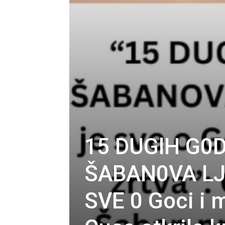
15 DUGlH G0
ŠABAN0VA LJ
SVE 0 Goci i ma