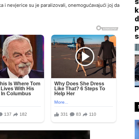
s
a i nevjerice su je paralizovali, onemogućavajući joj da
k
d
p
s