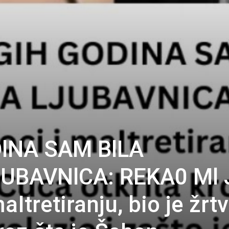
DlNA SAM BlLA
UBAVNlCA: REKA0 Ml 
Itretiranju, bio je žrtv