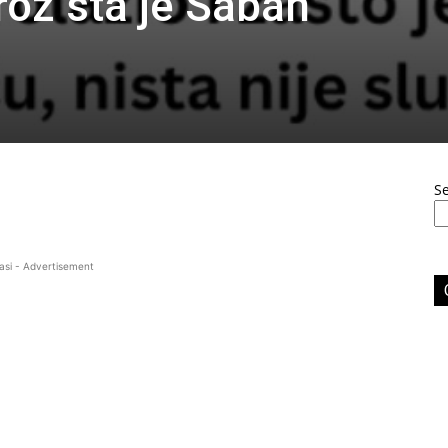
roz šta je Šaban
S
asi - Advertisement