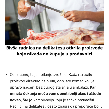
Osim cene, tu je i pitanje svežine. Kada naručite
proizvod direktno na pultu, dobijate komad koji je
upravo isečen, bez dugog stajanja u ambalaži.
Par
minuta čekanja može vam doneti bolji ukus i uštedu
novca
, što je kombinacija koju je teško nadmašiti.
Radnici na delikatesu često znaju i da preporuče bolju