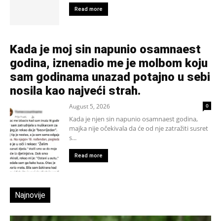
Read more
Kada je moj sin napunio osamnaest
godina, iznenadio me je molbom koju
sam godinama unazad potajno u sebi
nosila kao najveći strah.
August 5, 2026
0
Kada je njen sin napunio osamnaest godina,
majka nije očekivala da će od nje zatražiti susret
s...
Read more
Najnovije