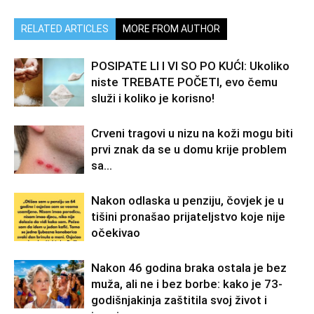
RELATED ARTICLES
MORE FROM AUTHOR
POSIPATE LI I VI SO PO KUĆI: Ukoliko
niste TREBATE POČETI, evo čemu
služi i koliko je korisno!
Crveni tragovi u nizu na koži mogu biti
prvi znak da se u domu krije problem
sa…
Nakon odlaska u penziju, čovjek je u
tišini pronašao prijateljstvo koje nije
očekivao
Nakon 46 godina braka ostala je bez
muža, ali ne i bez borbe: kako je 73-
godišnjakinja zaštitila svoj život i