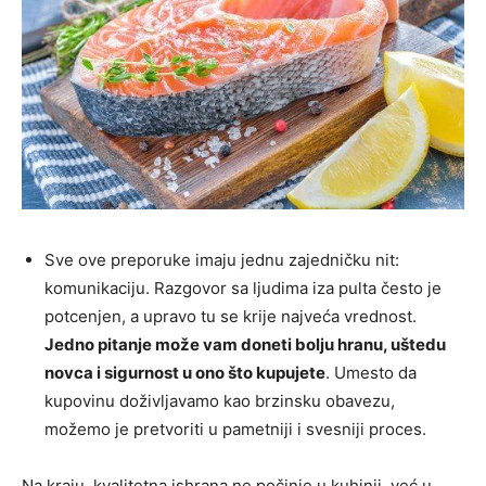
Sve ove preporuke imaju jednu zajedničku nit:
komunikaciju. Razgovor sa ljudima iza pulta često je
potcenjen, a upravo tu se krije najveća vrednost.
Jedno pitanje može vam doneti bolju hranu, uštedu
novca i sigurnost u ono što kupujete
. Umesto da
kupovinu doživljavamo kao brzinsku obavezu,
možemo je pretvoriti u pametniji i svesniji proces.
Na kraju, kvalitetna ishrana ne počinje u kuhinji, već u