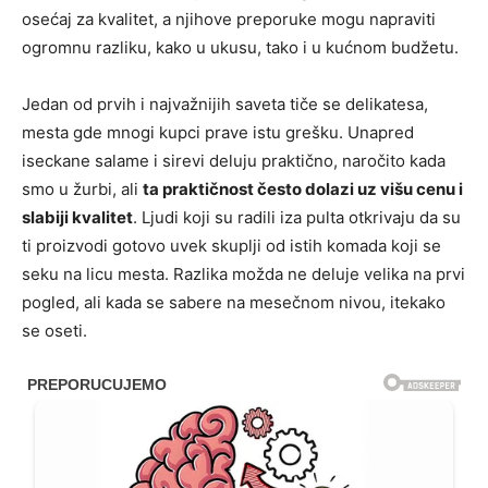
osećaj za kvalitet, a njihove preporuke mogu napraviti
ogromnu razliku, kako u ukusu, tako i u kućnom budžetu.
Jedan od prvih i najvažnijih saveta tiče se delikatesa,
mesta gde mnogi kupci prave istu grešku. Unapred
iseckane salame i sirevi deluju praktično, naročito kada
smo u žurbi, ali
ta praktičnost često dolazi uz višu cenu i
slabiji kvalitet
. Ljudi koji su radili iza pulta otkrivaju da su
ti proizvodi gotovo uvek skuplji od istih komada koji se
seku na licu mesta. Razlika možda ne deluje velika na prvi
pogled, ali kada se sabere na mesečnom nivou, itekako
se oseti.