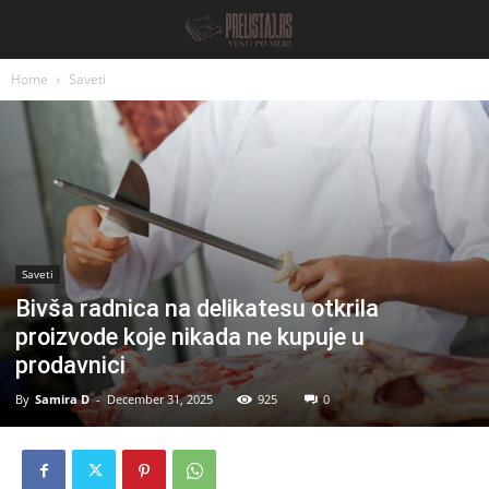
Home
Saveti
Saveti
Bivša radnica na delikatesu otkrila
proizvode koje nikada ne kupuje u
prodavnici
By
Samira D
-
December 31, 2025
925
0