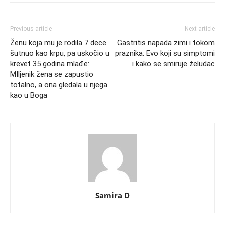
Previous article
Next article
Ženu koja mu je rodila 7 dece
Gastritis napada zimi i tokom
šutnuo kao krpu, pa uskočio u
praznika: Evo koji su simptomi
krevet 35 godina mlađe:
i kako se smiruje želudac
MIljenik žena se zapustio
totalno, a ona gledala u njega
kao u Boga
Samira D