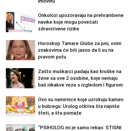
imovinu
Onkolozi upozoravaju na prehrambene
navike koje mogu povećati
zdravstvene rizike
Horoskop Tamare Globe za juni, ovim
znakovima će biti jasno da li su na
pravom putu
Zašto muškarci padaju kao kruške na
žene sa ove 2 osobine, koje nemaju
baš nikakve veze s izgledom i figurom
Ovo su namirnice koje uzrokuju kamen
u bubregu: Urolog otkriva šta najviše
šteti, a šta pomaže
“PSIHOLOG mi je samo rekao: STISNI