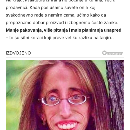
prodavnici. Kada poslušamo savete onih koji
svakodnevno rade s namirnicama, učimo kako da
prepoznamo dobar proizvod i izbegnemo česte zamke.
Manje pakovanja, više pitanja i malo planiranja unapred
– to su sitni koraci koji prave veliku razliku na tanjiru.