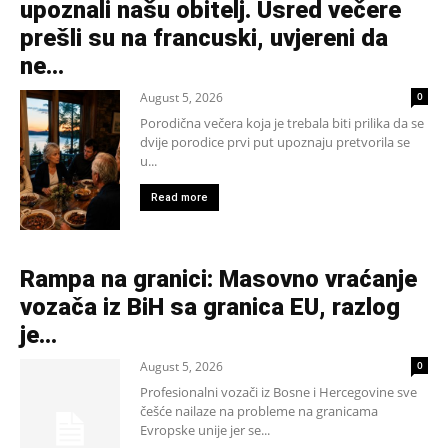
upoznali našu obitelj. Usred večere
prešli su na francuski, uvjereni da
ne...
August 5, 2026
0
Porodična večera koja je trebala biti prilika da se
dvije porodice prvi put upoznaju pretvorila se
u...
Read more
Rampa na granici: Masovno vraćanje
vozača iz BiH sa granica EU, razlog
je…
August 5, 2026
0
Profesionalni vozači iz Bosne i Hercegovine sve
češće nailaze na probleme na granicama
Evropske unije jer se...