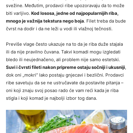
svežine. Međutim, prodavci ribe upozoravaju da to može
biti varljivo.
Kod lososa, jedne od najpopularnijih riba,
mnogo je važnija tekstura nego boja
. Filet treba da bude
čvrst na dodir i da ne leži u vodi ili vlažnoj tečnosti.
Previše vlage često ukazuje na to da je riba duže stajala
ili da nije pravilno čuvana. Takvi komadi mogu izgledati
bledo ili neujednačeno, ali problem nije samo estetski.
Suvi i čvrsti fileti nakon pripreme ostaju sočniji i ukusniji
,
dok oni „mokri“ lako postaju gnjecavi i bezlični. Prodavci
ribe savetuju da se ne ustručavate da postavite pitanja –
oni koji znaju svoj posao rado će vam reći kada je riba
stigla i koji komad je najbolji izbor tog dana.