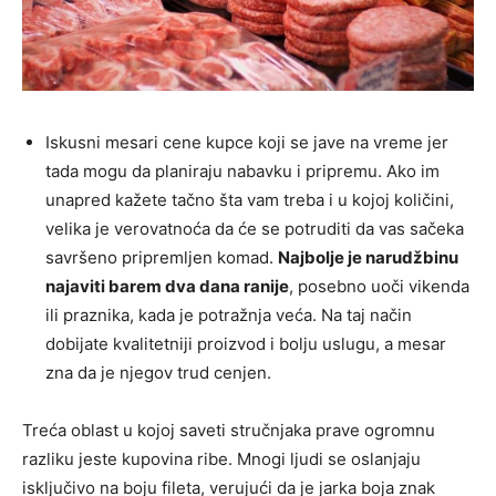
Iskusni mesari cene kupce koji se jave na vreme jer
tada mogu da planiraju nabavku i pripremu. Ako im
unapred kažete tačno šta vam treba i u kojoj količini,
velika je verovatnoća da će se potruditi da vas sačeka
savršeno pripremljen komad.
Najbolje je narudžbinu
najaviti barem dva dana ranije
, posebno uoči vikenda
ili praznika, kada je potražnja veća. Na taj način
dobijate kvalitetniji proizvod i bolju uslugu, a mesar
zna da je njegov trud cenjen.
Treća oblast u kojoj saveti stručnjaka prave ogromnu
razliku jeste kupovina ribe. Mnogi ljudi se oslanjaju
isključivo na boju fileta, verujući da je jarka boja znak