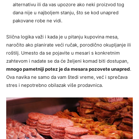
alternativu ili da vas upozore ako neki proizvod tog
dana nije u najboljem stanju, što se kod unapred
pakovane robe ne vidi.
Slična logika važi i kada je u pitanju kupovina mesa,
naročito ako planirate veći ručak, porodično okupljanje ili
roštilj. Umesto da se pojavite u mesari s konkretnim
zahtevom i nadate se da će željeni komad biti dostupan,
mnogo pametniji potez je da mesara pozovete unapred
.
Ova navika ne samo da vam štedi vreme, već i sprečava
stres i nepotrebno obilazak više prodavnica.