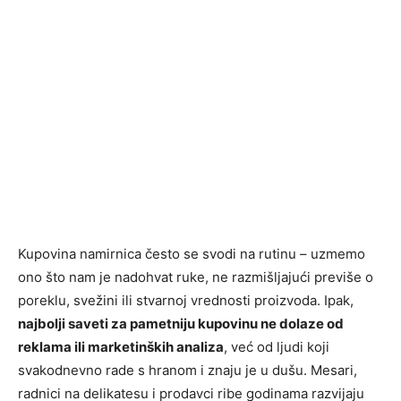
Kupovina namirnica često se svodi na rutinu – uzmemo
ono što nam je nadohvat ruke, ne razmišljajući previše o
poreklu, svežini ili stvarnoj vrednosti proizvoda. Ipak,
najbolji saveti za pametniju kupovinu ne dolaze od
reklama ili marketinških analiza
, već od ljudi koji
svakodnevno rade s hranom i znaju je u dušu. Mesari,
radnici na delikatesu i prodavci ribe godinama razvijaju