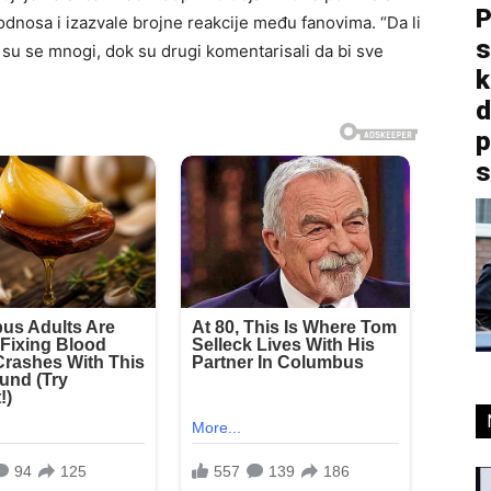
P
odnosa i izazvale brojne reakcije među fanovima. “Da li
s
li su se mnogi, dok su drugi komentarisali da bi sve
k
d
p
s