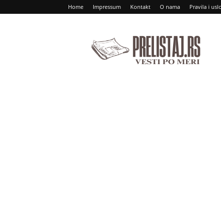
Home
Impressum
Kontakt
O nama
Pravila i usl
Prelistaj
RS