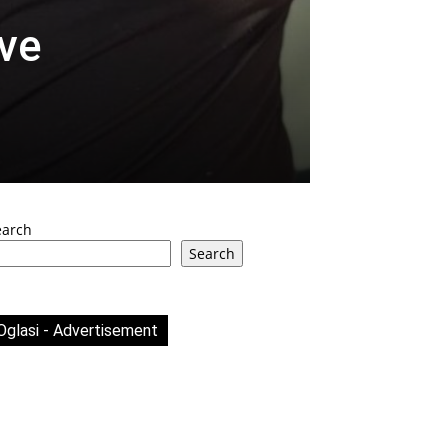
ve
earch
Search
Oglasi - Advertisement