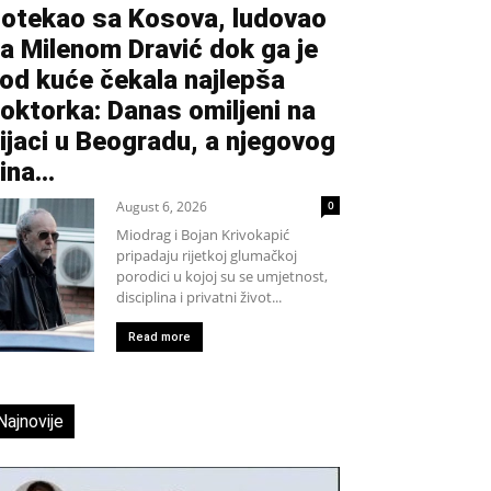
otekao sa Kosova, ludovao
a Milenom Dravić dok ga je
od kuće čekala najlepša
oktorka: Danas omiljeni na
ijaci u Beogradu, a njegovog
ina...
August 6, 2026
0
Miodrag i Bojan Krivokapić
pripadaju rijetkoj glumačkoj
porodici u kojoj su se umjetnost,
disciplina i privatni život...
Read more
Najnovije