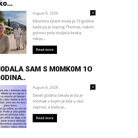
ko...
August 6, 2026
0
Eleonora Grant imala je 73 godine
kada joj je suprug Thomas, nakon
gotovo pola stoljeća braka,
rekao...
Read more
H0DALA SAM S M0MK0M 1O
0DINA..
August 6, 2026
0
Deset godina čekala je da je
momak s kojim je bila u vezi
zaprosi, a kada je...
Read more