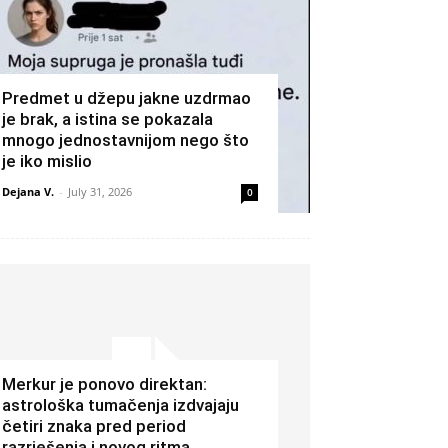
Predmet u džepu jakne uzdrmao
je brak, a istina se pokazala
mnogo jednostavnijom nego što
je iko mislio
Dejana V.
-
July 31, 2026
0
Merkur je ponovo direktan:
astrološka tumačenja izdvajaju
četiri znaka pred period
razrješenja i novog ritma