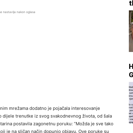
t
se nastavlja nakon oglasa
G
enim mrežama dodatno je pojačala interesovanje
no dijele trenutke iz svog svakodnevnog života, od šala
atarina postavila zagonetnu poruku: “Možda je sve tako
koji je na sličan način dopunio objavu. Ove poruke su