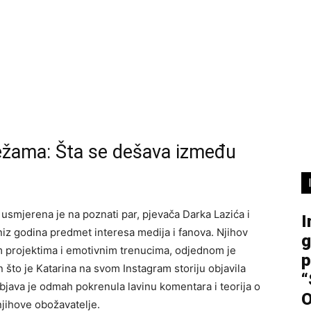
žama: Šta se dešava između
 usmjerena je na poznati par, pjevača Darka Lazića i
I
niz godina predmet interesa medija i fanova. Njihov
g
kim projektima i emotivnim trenucima, odjednom je
p
 što je Katarina na svom Instagram storiju objavila
“
bjava je odmah pokrenula lavinu komentara i teorija o
O
jihove obožavatelje.