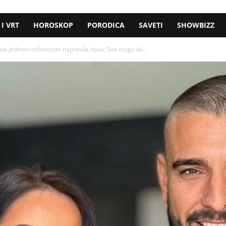
I VRT
HOROSKOP
PORODICA
SAVETI
SHOWBIZZ
a jednom rečenicom napravila haos: Sve mogu ali...