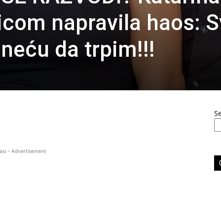
com napravila haos: S
neću da trpim!!!
S
asi - Advertisement