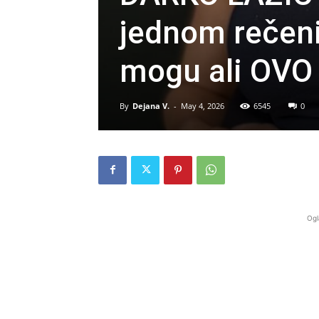
jednom rečeni
mogu ali OVO 
By
Dejana V.
-
May 4, 2026
6545
0
Ogl