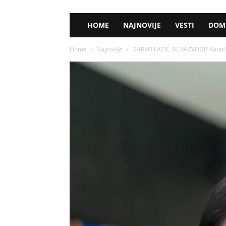
HOME
NAJNOVIJE
VESTI
DOM 
Home
Najnovije
DARKO LAZIĆ SE RAZVODI? Katarin