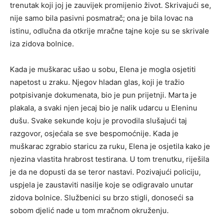
trenutak koji joj je zauvijek promijenio život. Skrivajući se,
nije samo bila pasivni posmatrač; ona je bila lovac na
istinu, odlučna da otkrije mračne tajne koje su se skrivale
iza zidova bolnice.
Kada je muškarac ušao u sobu, Elena je mogla osjetiti
napetost u zraku. Njegov hladan glas, koji je tražio
potpisivanje dokumenata, bio je pun prijetnji. Marta je
plakala, a svaki njen jecaj bio je nalik udarcu u Eleninu
dušu. Svake sekunde koju je provodila slušajući taj
razgovor, osjećala se sve bespomoćnije. Kada je
muškarac zgrabio staricu za ruku, Elena je osjetila kako je
njezina vlastita hrabrost testirana. U tom trenutku, riješila
je da ne dopusti da se teror nastavi. Pozivajući policiju,
uspjela je zaustaviti nasilje koje se odigravalo unutar
zidova bolnice. Službenici su brzo stigli, donoseći sa
sobom djelić nade u tom mračnom okruženju.