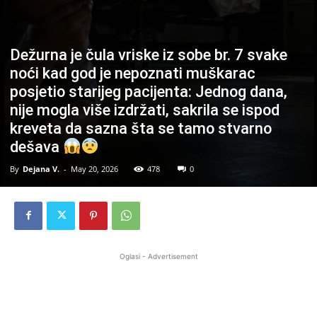
Dežurna je čula vriske iz sobe br. 7 svake
noći kad god je nepoznati muškarac
posjetio starijeg pacijenta: Jednog dana,
nije mogla više izdržati, sakrila se ispod
kreveta da sazna šta se tamo stvarno
dešava
By
Dejana V.
-
May 20, 2026
478
0
Oglasi - Advertisement