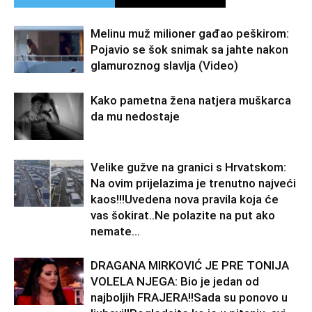
Melinu muž milioner gađao peškirom:
Pojavio se šok snimak sa jahte nakon
glamuroznog slavlja (Video)
Kako pametna žena natjera muškarca
da mu nedostaje
Velike gužve na granici s Hrvatskom:
Na ovim prijelazima je trenutno najveći
kaos!!!Uvedena nova pravila koja će
vas šokirat..Ne polazite na put ako
nemate...
DRAGANA MIRKOVIĆ JE PRE TONIJA
VOLELA NJEGA: Bio je jedan od
najboljih FRAJERA!!Sada su ponovo u