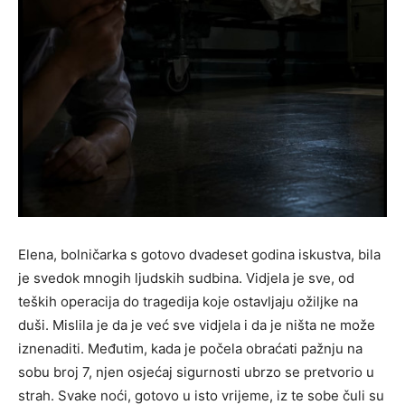
Elena, bolničarka s gotovo dvadeset godina iskustva, bila
je svedok mnogih ljudskih sudbina. Vidjela je sve, od
teških operacija do tragedija koje ostavljaju ožiljke na
duši. Mislila je da je već sve vidjela i da je ništa ne može
iznenaditi. Međutim, kada je počela obraćati pažnju na
sobu broj 7, njen osjećaj sigurnosti ubrzo se pretvorio u
strah. Svake noći, gotovo u isto vrijeme, iz te sobe čuli su