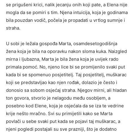
se prigušeni krici, nalik jecanju onih koji pate, a Elena nije
mogla da se pomiri s tim. Njena intuicija, koja je godinama
bila pouzdan vodič, počela je propadati u vrtlog sumnje i
straha.
U sobi je ležala gospođa Marta, osamdesetogodišnja
žena koja je bila na oporavku nakon sloma kuka. Naizgled
mirna i ljubazna, Marta je bila žena koja je uvijek rado
primala pomoć. No, njeno lice bi se promijenilo svaki put
kada bi se spomenuo posjetitelj. Taj posjetitelj, muškarac
koji se predstavljao kao njen rođak, dolazio je često i
donosio sa sobom osjećaj straha. Njegov mirni, ali hladan
ton govora, stvorio je nelagodu među osobljem, a
posebno kod Elene, koja je osjećala da se iza te vedrine
krije nešto mračno. Svi su primijetili kako se Marta
povlači u sebe svaki put kada se pojavi taj muškarac, a
njeni pogledi postajali su sve prazniji, što je dodatno