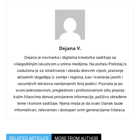
Dejana V.
Dejana je novinarka i digitalna kreatorka sadržaja sa
višegodišnjim iskustvom u online medijima. Na portalu Prelistaj.rs
zadužena je za istraživanje i obradu dnevnih vijesti, praćenje
aktuelnih događaja iz zemlje i regiona, kao i kreiranje jasnih i
razumljivih tekstova namijenjenih široj publici. Poznata je po
svom jednostavnom, preglednom i profesionalnom stilu pisanja
kojim čitaocima donosi provjerene informacije, pažljivo obrađene
teme i korisne sadržaje. Njena misija je da svaki članak bude
informativan, relevantan i dostupan svim generacijama čitalaca.
RELATED ARTICLES
MORE FROM AUTHOR