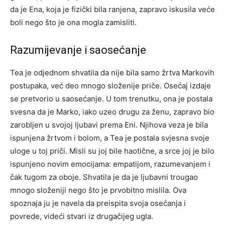
da je Ena, koja je fizički bila ranjena, zapravo iskusila veće
boli nego što je ona mogla zamisliti.
Razumijevanje i saosećanje
Tea je odjednom shvatila da nije bila samo žrtva Markovih
postupaka, već deo mnogo složenije priče. Osećaj izdaje
se pretvorio u saosećanje. U tom trenutku, ona je postala
svesna da je Marko, iako uzeo drugu za ženu, zapravo bio
zarobljen u svojoj ljubavi prema Eni.
Njihova veza je bila
ispunjena žrtvom i bolom, a Tea je postala svjesna svoje
uloge u toj priči. Misli su joj bile haotične, a srce joj je bilo
ispunjeno novim emocijama: empatijom, razumevanjem i
čak tugom za oboje.
Shvatila je da je ljubavni trougao
mnogo složeniji nego što je prvobitno mislila. Ova
spoznaja ju je navela da preispita svoja osećanja i
povrede, videći stvari iz drugačijeg ugla.