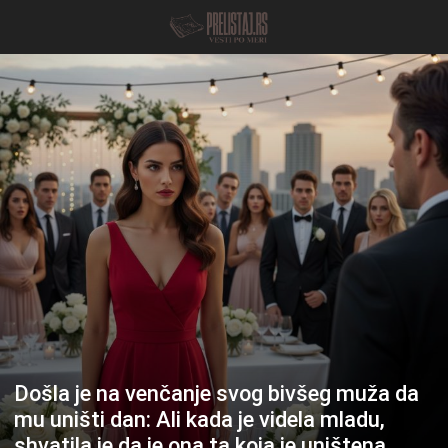
Došla je na venčanje svog bivšeg muža da
mu uništi dan: Ali kada je videla mladu,
shvatila je da je ona ta koja je uništena.