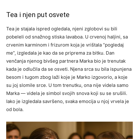
Tea i njen put osvete
Tea je stajala ispred ogledala, njeni zglobovi su bili
pobeleli od snažnog stiska lavaboa. U crvenoj haljini, sa
crvenim karminom i frizurom koja je vrištala “pogledaj
me”, izgledala je kao da se priprema za bitku. Dan
venčanja njenog bivšeg partnera Marka bio je trenutak
kada je odlučila da se osveti. Njena srca su bila ispunjena
besom i tugom zbog laži koje je Marko izgovorio, a koje
su joj slomile srce. U tom trenutku, ona nije videla samo
Marka — videla je simbol svojih snova koji su se srušili.
Iako je izgledala savršeno, svaka emocija u njoj vrvela je
od bola.