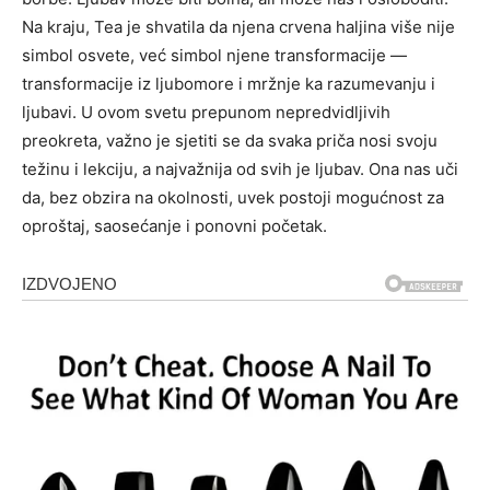
Na kraju, Tea je shvatila da njena crvena haljina više nije
simbol osvete, već simbol njene transformacije —
transformacije iz ljubomore i mržnje ka razumevanju i
ljubavi. U ovom svetu prepunom nepredvidljivih
preokreta, važno je sjetiti se da svaka priča nosi svoju
težinu i lekciju, a najvažnija od svih je ljubav. Ona nas uči
da, bez obzira na okolnosti, uvek postoji mogućnost za
oproštaj, saosećanje i ponovni početak.