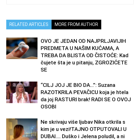
RELATED ARTICLES
MORE FROM AUTHOR
OVO JE JEDAN OD NAJPRLJAVIJIH
PREDMETA U NAŠIM KUĆAMA, A
TREBA DA BLISTA OD ČISTOĆE: Kad
čujete šta je u pitanju, ZGROZIĆETE
SE
“CILJ JOJ JE BIO DA…”: Suzana
RAZOTKRILA PEVAČICU koja je htela
da joj RASTURI brak! RADI SE O OVOJ
OSOBI
Ne skrivaju više ljubav Nika otkrila s
kim je u vezi!TAJNO OTPUTOVALI U
DUBAI…. Duško i Jelena poludil, a ni