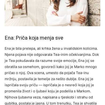
Ena: Priča koja menja sve
Ena je bila prelepa, ali krhka žena u invalidskim kolicima.
Njena pojava nije odgovarala Tea-inim očekivanjima. Dok
je Tea pokušavala da razume svoje emocije, Ena joj se
obratila sa osmehom, govoreći kako joj je Marko mnogo
pričao o njoj.
Ova scena, umesto da pojača Tea-inu
mržnju, postavila je temelje za nešto dublje. Ena joj je
ispričala svoju priču — ispričala je o nesreći koja joj je
promenila život i o ljubavi koju je podelila s Markom.
Njihova ljubavna veza, napisana u tjeskobi i strahu od
gubitka, postala je jasna.
U tom trenutku, Tea je shvatila