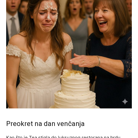
Preokret na dan venčanja
Kao što je Tea stigla do luksuznog restorana na brdu