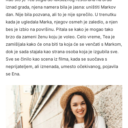
iznad grada, njena namera bila je jasna: uništiti Markov
dan. Nije bila pozvana, ali to je nije sprečilo. U trenutku
kada je ugledala Marka, njegov osmeh je zaledio, a njen
bes je izbio na površinu. Pitala se kako je mogao tako
brzo da zameni ženu koju je voleo. Celo vreme, Tea je
zamišljala kako će ona biti ta koja će se venčati s Markom,
dok je sada stajala kao strana osoba koja je izgubila sve.
Sve se činilo kao scena iz filma, kada se suočava s
neprijateljem, ali iznenada, umesto očekivanog, pojavila
se Ena.