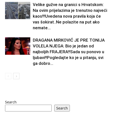
Velike gužve na granici s Hrvatskom:
Na ovim prijelazima je trenutno najveći
kaos!!!Uvedena nova pravila koja će
vas šokirat..Ne polazite na put ako
nemate...
DRAGANA MIRKOVIĆ JE PRE TONIJA
VOLELA NJEGA: Bio je jedan od
najboljih FRAJERA!!Sada su ponovo u
ljubavi!!Pogledajte ko je u pitanju, svi
ga dobro...
Search
Search