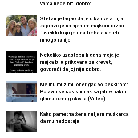
vama neće biti dobro:...
Stefan je lagao da je u kancelariji, a
zapravo je sa njenom majkom držao
fasciklu koju je ona trebala vidjeti
mnogo ranije
Nekoliko uzastopnih dana moja je
majka bila prikovana za krevet,
govoreći da joj nije dobro.
Melinu muž milioner gađao peškirom:
Pojavio se šok snimak sa jahte nakon
glamuroznog slavlja (Video)
Kako pametna žena natjera muškarca
da mu nedostaje