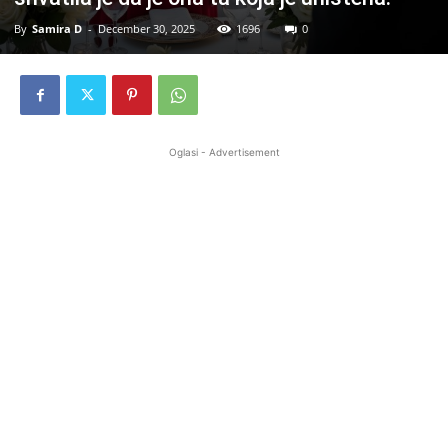
By
Samira D
-
December 30, 2025
1696
0
Oglasi - Advertisement