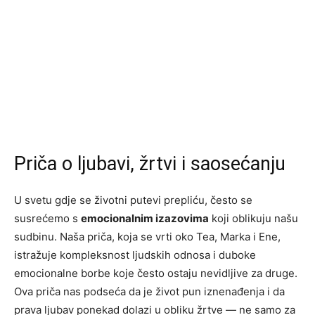
Priča o ljubavi, žrtvi i saosećanju
U svetu gdje se životni putevi prepliću, često se
susrećemo s
emocionalnim izazovima
koji oblikuju našu
sudbinu. Naša priča, koja se vrti oko Tea, Marka i Ene,
istražuje kompleksnost ljudskih odnosa i duboke
emocionalne borbe koje često ostaju nevidljive za druge.
Ova priča nas podseća da je život pun iznenađenja i da
prava ljubav ponekad dolazi u obliku žrtve — ne samo za