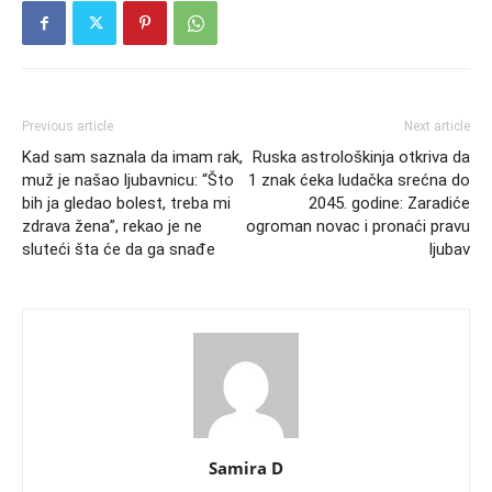
Previous article
Next article
Kad sam saznala da imam rak,
Ruska astrološkinja otkriva da
muž je našao ljubavnicu: “Što
1 znak ćeka ludačka srećna do
bih ja gledao bolest, treba mi
2045. godine: Zaradiće
zdrava žena”, rekao je ne
ogroman novac i pronaći pravu
sluteći šta će da ga snađe
ljubav
Samira D