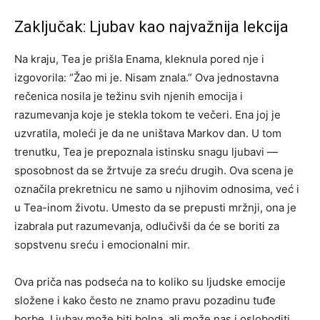
Zaključak: Ljubav kao najvažnija lekcija
Na kraju, Tea je prišla Enama, kleknula pored nje i
izgovorila: “Žao mi je. Nisam znala.” Ova jednostavna
rečenica nosila je težinu svih njenih emocija i
razumevanja koje je stekla tokom te večeri. Ena joj je
uzvratila, moleći je da ne uništava Markov dan.
U tom
trenutku, Tea je prepoznala istinsku snagu ljubavi —
sposobnost da se žrtvuje za sreću drugih. Ova scena je
označila prekretnicu ne samo u njihovim odnosima, već i
u Tea-inom životu.
Umesto da se prepusti mržnji, ona je
izabrala put razumevanja, odlučivši da će se boriti za
sopstvenu sreću i emocionalni mir.
Ova priča nas podseća na to koliko su ljudske emocije
složene i kako često ne znamo pravu pozadinu tuđe
borbe. Ljubav može biti bolna, ali može nas i osloboditi.