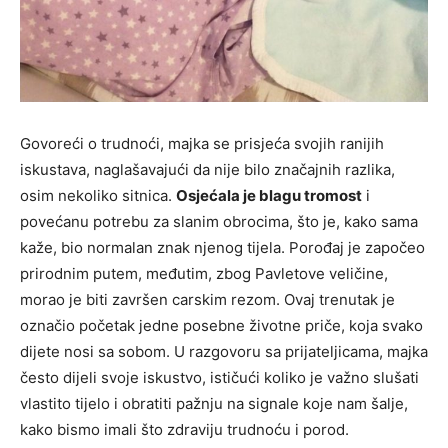
Govoreći o trudnoći, majka se prisjeća svojih ranijih
iskustava, naglašavajući da nije bilo značajnih razlika,
osim nekoliko sitnica.
Osjećala je blagu tromost
i
povećanu potrebu za slanim obrocima, što je, kako sama
kaže, bio normalan znak njenog tijela. Porođaj je započeo
prirodnim putem, međutim, zbog Pavletove veličine,
morao je biti završen carskim rezom. Ovaj trenutak je
označio početak jedne posebne životne priče, koja svako
dijete nosi sa sobom. U razgovoru sa prijateljicama, majka
često dijeli svoje iskustvo, ističući koliko je važno slušati
vlastito tijelo i obratiti pažnju na signale koje nam šalje,
kako bismo imali što zdraviju trudnoću i porod.