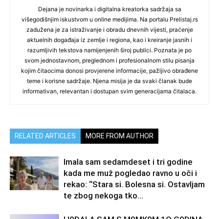
Dejana je novinarka i digitalna kreatorka sadržaja sa
višegodišnjim iskustvom u online medijima. Na portalu Prelistaj.rs
zadužena je za istraživanje i obradu dnevnih vijesti, praćenje
aktuelnih događaja iz zemlje i regiona, kao i kreiranje jasnih i
razumljivih tekstova namijenjenih široj publici. Poznata je po
svom jednostavnom, preglednom i profesionalnom stilu pisanja
kojim čitaocima donosi provjerene informacije, pažljivo obrađene
teme i korisne sadržaje. Njena misija je da svaki članak bude
informativan, relevantan i dostupan svim generacijama čitalaca.
RELATED ARTICLES
MORE FROM AUTHOR
Imala sam sedamdeset i tri godine
kada me muž pogledao ravno u oči i
rekao: “Stara si. Bolesna si. Ostavljam
te zbog nekoga tko...