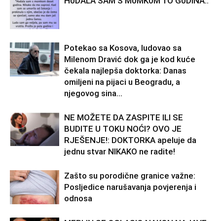
H0DALA SAM S M0MK0M 1O G0DINA..
Potekao sa Kosova, ludovao sa
Milenom Dravić dok ga je kod kuće
čekala najlepša doktorka: Danas
omiljeni na pijaci u Beogradu, a
njegovog sina...
NE MOŽETE DA ZASPITE ILI SE
BUDITE U TOKU NOĆI? OVO JE
RJEŠENJE!: DOKTORKA apeluje da
jednu stvar NIKAKO ne radite!
Zašto su porodične granice važne:
Posljedice narušavanja povjerenja i
odnosa