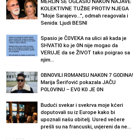
MERLIN SE OGLASIO NAKON NAJAVE
KOLEKTIVNE TUŽBE PROTIV NJEGA
“Moje Sarajevo…”, odmah reagovala i
Senida: Ljudi BESNI
Spasio je Č0VEKA na ulici ali kada je
SHVATI0 ko je 0N nije mogao da
VERUJE da se ŽIVOT tako poigrao sa
njim…
0BN0VlLl R0MANSU NAK0N 7 G0DlNA!
Marija Šerifović pokazala JAČU
P0L0VINU – EV0 K0 JE 0N
Budući svekar i svekrva moje kćeri
doputovali su iz Europe kako bi
upoznali našu obitelj. Usred večere
prešli su na francuski, uvjereni da ne...