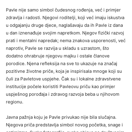
Pavle nije samo simbol čudesnog rođenja, već i primjer
zdravlja i radosti. Njegovi roditelji, koji već imaju iskustva
u odgajanju druge djece, naglašavaju da ih Pavle iz dana
u dan iznenađuje svojim napretkom. Njegov fizički razvoj
prati i mentalni napredak; nema znakova usporenosti, već
naprotiv, Pavle se razvija u skladu s uzrastom, što
dodatno ohrabruje njegovu majku i ostale članove
porodice. Njena refleksija na sve to ukazuje na značaj
pozitivne životne priče, koja je inspirisala mnoge koji su
čuli za Pavletove uspjehe. Čak su i lokalne zdravstvene
institucije počele koristiti Pavleovu priču kao primjer
uspješnog porođaja i zdravog razvoja beba u njihovom
regionu.
Javna pažnja koju je Pavle privukao nije bila slučajna.
Njegova priča predstavlja simbol novog početka, snage i