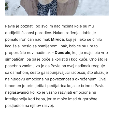
Pavle je poznat i po svojim nadimcima koje su mu
dodijelili članovi porodice. Nakon rođenja, dobio je
pomalo ironičan nadimak
Mrvica
, koji je, iako se činilo
kao šala, nosio sa osmijehom. Ipak, babice su ubrzo
preporučile novi nadimak –
Dundule
, koji je majci bio vrlo
simpatičan, pa ga je počela koristiti i kod kuće. Ono što je
posebno zanimljivo je da Pavle na ovaj nadimak reaguje
sa osmehom, često ga ispunjavajući radošću, što ukazuje
na njegovu emocionalnu povezanost s okruženjem. Ovaj
fenomen je primijetila i pedijatrica koja se brine o Pavlu,
naglašavajući koliko je važno razvijati emocionalnu
inteligenciju kod beba, jer to može imati dugoročne
posljedice na njihov razvoj.