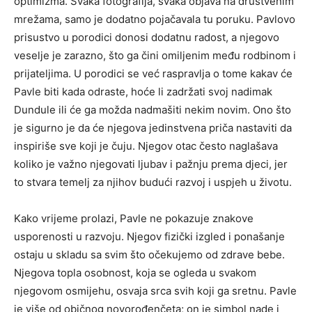
optimizma. Svaka fotografija, svaka objava na društvenim
mrežama, samo je dodatno pojačavala tu poruku. Pavlovo
prisustvo u porodici donosi dodatnu radost, a njegovo
veselje je zarazno, što ga čini omiljenim među rodbinom i
prijateljima. U porodici se već raspravlja o tome kakav će
Pavle biti kada odraste, hoće li zadržati svoj nadimak
Dundule ili će ga možda nadmašiti nekim novim. Ono što
je sigurno je da će njegova jedinstvena priča nastaviti da
inspiriše sve koji je čuju. Njegov otac često naglašava
koliko je važno njegovati ljubav i pažnju prema djeci, jer
to stvara temelj za njihov budući razvoj i uspjeh u životu.
Kako vrijeme prolazi, Pavle ne pokazuje znakove
usporenosti u razvoju. Njegov fizički izgled i ponašanje
ostaju u skladu sa svim što očekujemo od zdrave bebe.
Njegova topla osobnost, koja se ogleda u svakom
njegovom osmijehu, osvaja srca svih koji ga sretnu. Pavle
je više od običnog novorođenčeta; on je simbol nade i