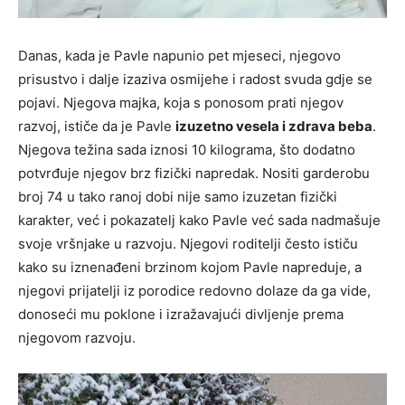
Danas, kada je Pavle napunio pet mjeseci, njegovo
prisustvo i dalje izaziva osmijehe i radost svuda gdje se
pojavi. Njegova majka, koja s ponosom prati njegov
razvoj, ističe da je Pavle
izuzetno vesela i zdrava beba
.
Njegova težina sada iznosi 10 kilograma, što dodatno
potvrđuje njegov brz fizički napredak. Nositi garderobu
broj 74 u tako ranoj dobi nije samo izuzetan fizički
karakter, već i pokazatelj kako Pavle već sada nadmašuje
svoje vršnjake u razvoju. Njegovi roditelji često ističu
kako su iznenađeni brzinom kojom Pavle napreduje, a
njegovi prijatelji iz porodice redovno dolaze da ga vide,
donoseći mu poklone i izražavajući divljenje prema
njegovom razvoju.