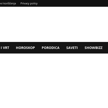
ovi korišćenja
Privacy policy
I VRT
HOROSKOP
PORODICA
SAVETI
SHOWBIZZ