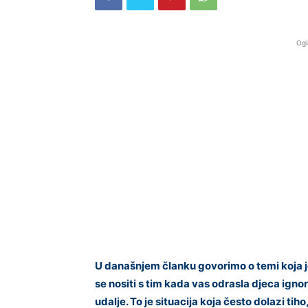
Ogl
U današnjem članku govorimo o temi koja j
se nositi s tim kada vas odrasla djeca igno
udalje. To je situacija koja često dolazi ti