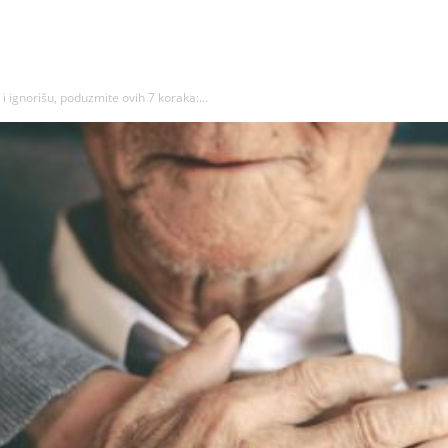
i ignorišu, poduzmite ovih 7 koraka:...