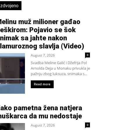
Izdvojeno
elinu muž milioner gađao
eškirom: Pojavio se šok
nimak sa jahte nakon
lamuroznog slavlja (Video)
August 7, 2026
0
Svadba Meline Galić i Džefrija Pol
Arnolda Deja u Monaku privukla je
pažnju zbog luksuza, snimaka s...
Read more
ako pametna žena natjera
uškarca da mu nedostaje
August 7, 2026
0