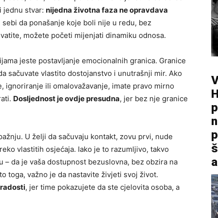
i jednu stvar:
nijedna životna faza ne opravdava
ati sebi da ponašanje koje boli nije u redu, bez
hvatite, možete početi mijenjati dinamiku odnosa.
cijama jeste postavljanje emocionalnih granica. Granice
da sačuvate vlastito dostojanstvo i unutrašnji mir. Ako
V
, ignoriranje ili omalovažavanje, imate pravo mirno
H
ati.
Dosljednost je ovdje presudna
, jer bez nje granice
p
n
p
pažnju. U želji da sačuvaju kontakt, zovu prvi, nude
š
eko vlastitih osjećaja. Iako je to razumljivo, takvo
a
 – da je vaša dostupnost bezuslovna, bez obzira na
toga, važno je da nastavite živjeti svoj život.
 radosti
, jer time pokazujete da ste cjelovita osoba, a