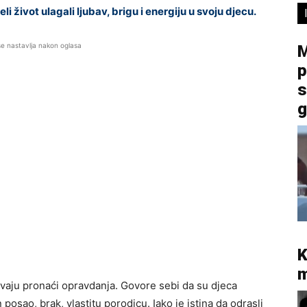
li život ulagali ljubav, brigu i energiju u svoju djecu.
se nastavlja nakon oglasa
M
p
s
g
K
m
vaju pronaći opravdanja. Govore sebi da su djeca
sao, brak, vlastitu porodicu. Iako je istina da odrasli