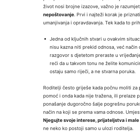
život nosi brojne izazove, važno je razumjet
nepoštovanje
. Prvi i najteži korak je prizn
umanjivanja i opravdavanja. Tek kada to pri
Jedna od ključnih stvari u ovakvim situa
nisu kazna niti prekid odnosa, već način 
razgovor s djetetom preraste u vrijeđanje
reći da u takvom tonu ne želite komunicir
ostaju samo riječi, a ne stvarna poruka.
Roditelji često griješe kada počnu moliti za 
pomoć i onda kada nije tražena, ili prelaze pr
ponašanje dugoročno šalje pogrešnu poruku
način na koji se prema vama odnose. Umjesto 
Njegujte svoje interese, prijateljstva i male
ne neko ko postoji samo u ulozi roditelja.