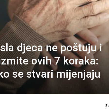
la djeca ne poštuju i
uzmite ovih 7 koraka:
ko se stvari mijenjaju
S