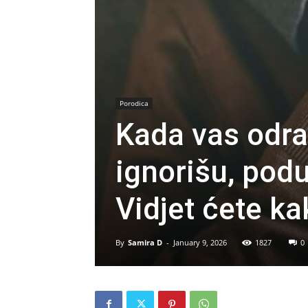
Porodica
Kada vas odras
ignorišu, pod
Vidjet ćete ka
By
Samira D
-
January 9, 2026
1827
0