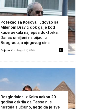
Potekao sa Kosova, ludovao sa
Milenom Dravić dok ga je kod
kuće čekala najlepša doktorka:
Danas omiljeni na pijaci u
Beogradu, a njegovog sina...
Dejana V.
-
August 7, 2026
0
Razglednica iz Kaira nakon 20
godina otkrila da Tessa nije
nestala slučajno, nego da je sve