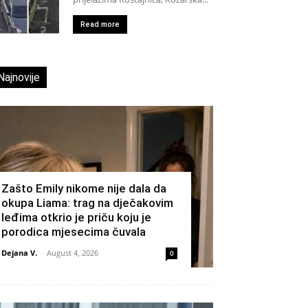
Read more
Najnovije
Zašto Emily nikome nije dala da
okupa Liama: trag na dječakovim
leđima otkrio je priču koju je
porodica mjesecima čuvala
Dejana V.
-
August 4, 2026
0