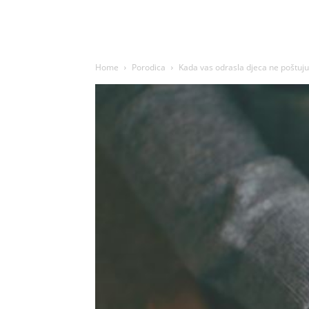
Home
Porodica
Kada vas odrasla djeca ne poštuju 