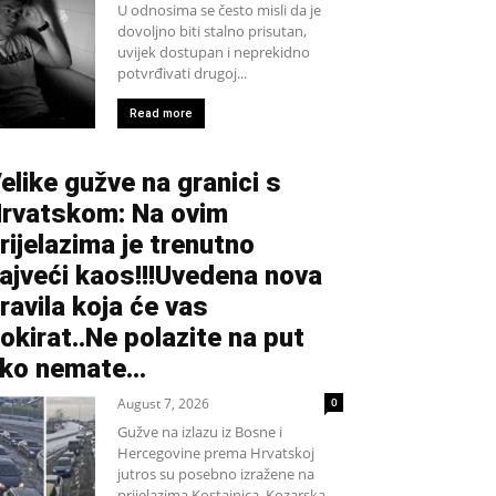
U odnosima se često misli da je
dovoljno biti stalno prisutan,
uvijek dostupan i neprekidno
potvrđivati drugoj...
Read more
elike gužve na granici s
rvatskom: Na ovim
rijelazima je trenutno
ajveći kaos!!!Uvedena nova
ravila koja će vas
okirat..Ne polazite na put
ko nemate...
August 7, 2026
0
Gužve na izlazu iz Bosne i
Hercegovine prema Hrvatskoj
jutros su posebno izražene na
prijelazima Kostajnica, Kozarska...