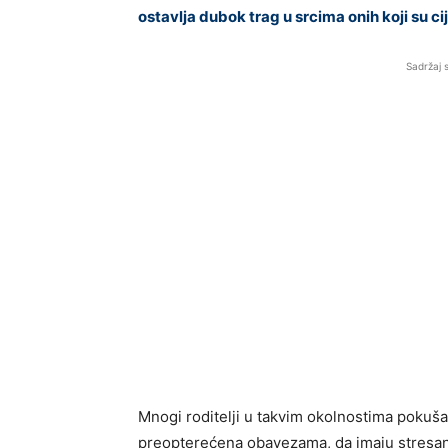
ostavlja dubok trag u srcima onih koji su cije
Sadržaj 
Mnogi roditelji u takvim okolnostima pokuša
preopterećena obavezama, da imaju stresan po