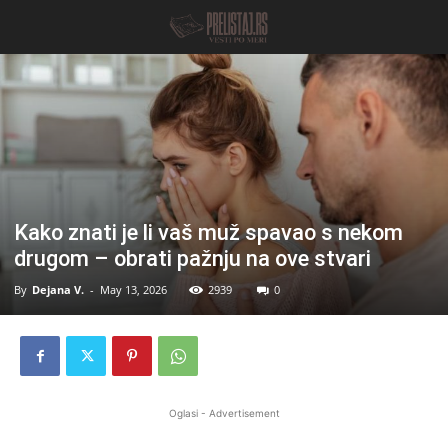
Kako znati je li vaš muž spavao s nekom
drugom – obrati pažnju na ove stvari
By
Dejana V.
-
May 13, 2026
2939
0
Oglasi - Advertisement