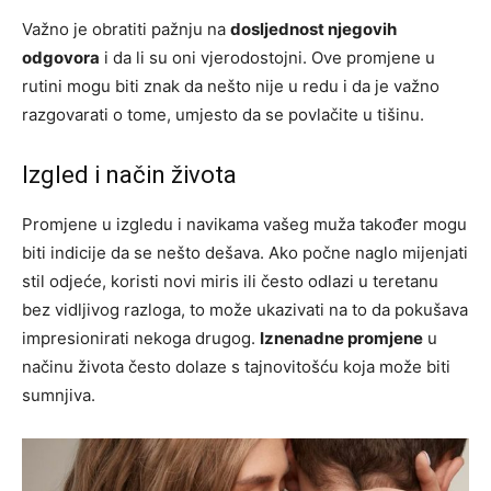
Važno je obratiti pažnju na
dosljednost njegovih
odgovora
i da li su oni vjerodostojni. Ove promjene u
rutini mogu biti znak da nešto nije u redu i da je važno
razgovarati o tome, umjesto da se povlačite u tišinu.
Izgled i način života
Promjene u izgledu i navikama vašeg muža također mogu
biti indicije da se nešto dešava. Ako počne naglo mijenjati
stil odjeće, koristi novi miris ili često odlazi u teretanu
bez vidljivog razloga, to može ukazivati na to da pokušava
impresionirati nekoga drugog.
Iznenadne promjene
u
načinu života često dolaze s tajnovitošću koja može biti
sumnjiva.