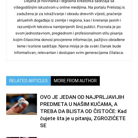
Dejana je novinarka i digitalna kreatorka sadržaja sa
višegodišnjim iskustvom u online medijima. Na portalu Prelistaj.rs
zadužena je za istraživanje i obradu dnevnih vijesti, praćenje
aktuelnih događaja iz zemlje i regiona, kao i kreiranje jasnih i
razumljivih tekstova namijenjenih široj publici. Poznata je po
svom jednostavnom, preglednom i profesionalnom stilu pisanja
kojim čitaocima donosi provjerene informacije, pažljivo obrađene
teme i korisne sadržaje. Njena misija je da svaki članak bude
informativan, relevantan i dostupan svim generacijama čitalaca.
RELATED ARTICLES
MORE FROM AUTHOR
OVO JE JEDAN OD NAJPRLJAVIJIH
PREDMETA U NAŠIM KUĆAMA, A
TREBA DA BLISTA OD ČISTOĆE: Kad
čujete šta je u pitanju, ZGROZIĆETE
SE