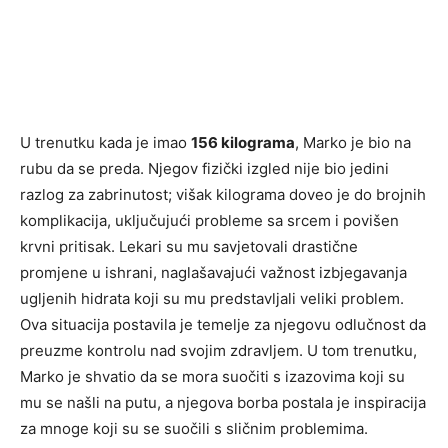
U trenutku kada je imao
156 kilograma
, Marko je bio na
rubu da se preda. Njegov fizički izgled nije bio jedini
razlog za zabrinutost; višak kilograma doveo je do brojnih
komplikacija, uključujući probleme sa srcem i povišen
krvni pritisak. Lekari su mu savjetovali drastične
promjene u ishrani, naglašavajući važnost izbjegavanja
ugljenih hidrata koji su mu predstavljali veliki problem.
Ova situacija postavila je temelje za njegovu odlučnost da
preuzme kontrolu nad svojim zdravljem. U tom trenutku,
Marko je shvatio da se mora suočiti s izazovima koji su
mu se našli na putu, a njegova borba postala je inspiracija
za mnoge koji su se suočili s sličnim problemima.