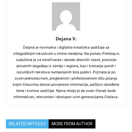
Dejana V.
Dejana je novinarka i digitalna kreatorka sadržaja sa
višegodišnjim iskustvom u online medijima. Na portalu Prelistaj.rs
zadužena je za istraživanje i obradu dnevnih vijesti, praćenje
aktuelnih događaja iz zemlje i regiona, kao i kreiranje jasnih i
razumljivih tekstova namijenjenih široj publici. Poznata je po
svom jednostavnom, preglednom i profesionalnom stilu pisanja
kojim čitaocima donosi provjerene informacije, pažljivo obrađene
teme i korisne sadržaje. Njena misija je da svaki članak bude
informativan, relevantan i dostupan svim generacijama čitalaca.
RELATED ARTICLES
MORE FROM AUTHOR