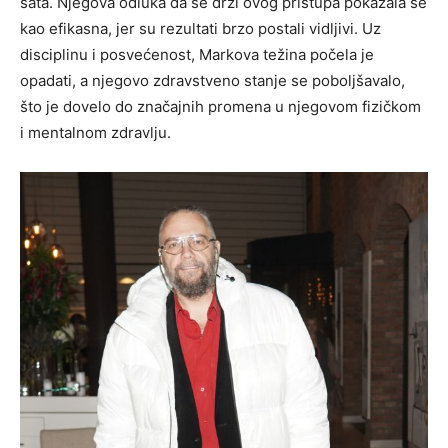
sata. Njegova odluka da se drži ovog pristupa pokazala se
kao efikasna, jer su rezultati brzo postali vidljivi. Uz
disciplinu i posvećenost, Markova težina počela je
opadati, a njegovo zdravstveno stanje se poboljšavalo,
što je dovelo do značajnih promena u njegovom fizičkom
i mentalnom zdravlju.