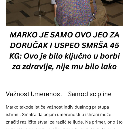
Važnost Umerenosti i Samodiscipline
Marko takođe ističe važnost individualnog pristupa
ishrani. Smatra da pojam umerenosti u ishrani može
značiti različite stvari za različite ljude. Na primer, ono što