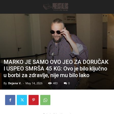
MARKO JE SAMO OVO JEO ZA DORUČAK
I USPEO SMRŠA 45 KG: Ovo je bilo ključno
u borbi za zdravlje, nije mu bilo lako
By
Dejana V.
-
May 14, 2026
483
0