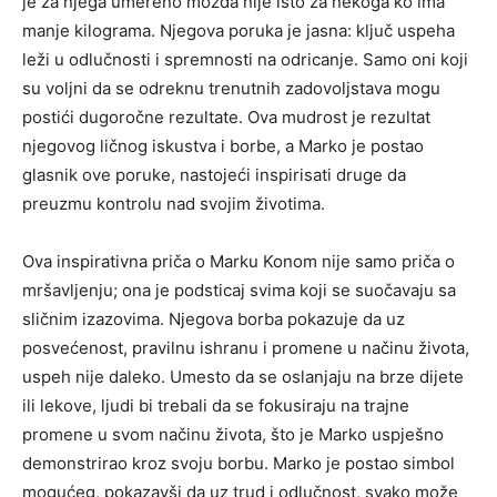
je za njega umereno možda nije isto za nekoga ko ima
manje kilograma. Njegova poruka je jasna: ključ uspeha
leži u odlučnosti i spremnosti na odricanje. Samo oni koji
su voljni da se odreknu trenutnih zadovoljstava mogu
postići dugoročne rezultate. Ova mudrost je rezultat
njegovog ličnog iskustva i borbe, a Marko je postao
glasnik ove poruke, nastojeći inspirisati druge da
preuzmu kontrolu nad svojim životima.
Ova inspirativna priča o Marku Konom nije samo priča o
mršavljenju; ona je podsticaj svima koji se suočavaju sa
sličnim izazovima. Njegova borba pokazuje da uz
posvećenost, pravilnu ishranu i promene u načinu života,
uspeh nije daleko. Umesto da se oslanjaju na brze dijete
ili lekove, ljudi bi trebali da se fokusiraju na trajne
promene u svom načinu života, što je Marko uspješno
demonstrirao kroz svoju borbu. Marko je postao simbol
mogućeg, pokazavši da uz trud i odlučnost, svako može