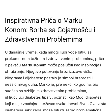
Inspirativna Priča o Marku
Konom: Borba sa Gojaznošću i
Zdravstvenim Problemima
U današnje vreme, kada mnogi ljudi vode bitku sa
prekomernom težinom i zdravstvenim problemima, priča
o pevaču
Marku Konom
može poslužiti kao inspiracija i
ohrabrenje. Njegovo putovanje kroz izazove viška
kilograma i dijabetesa postalo je simbol hrabrosti i
nesalomivog duha. Marko je, pre nekoliko godina, bio
suočen sa ozbiljnim zdravstvenim problemima,
uključujući dijabetes tipa 3, poznat i kao Modi dijabetes,
koji mu je značajno otežavao svakodnevni život. Ova vrsta
dijabetesa, iako ređa, može biti izuzetno problematična,