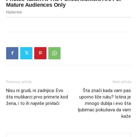
Previous article
Next article
Nisu ni grudi, ni zadnjica: Evo
Šta znači kada vam pas
šta muškarci prvo primete kod
uporno liže ruku? Istina je
žena, i to ih najviše privlači
mnogo dublja i evo šta
ljubimac pokušava da vam
kaže