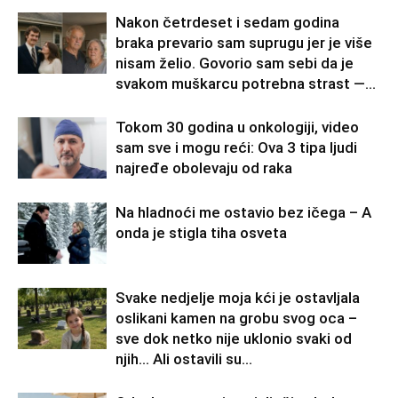
Nakon četrdeset i sedam godina
braka prevario sam suprugu jer je više
nisam želio. Govorio sam sebi da je
svakom muškarcu potrebna strast —...
Tokom 30 godina u onkologiji, video
sam sve i mogu reći: Ova 3 tipa ljudi
najređe obolevaju od raka
Na hladnoći me ostavio bez ičega – A
onda je stigla tiha osveta
Svake nedjelje moja kći je ostavljala
oslikani kamen na grobu svog oca –
sve dok netko nije uklonio svaki od
njih… Ali ostavili su...