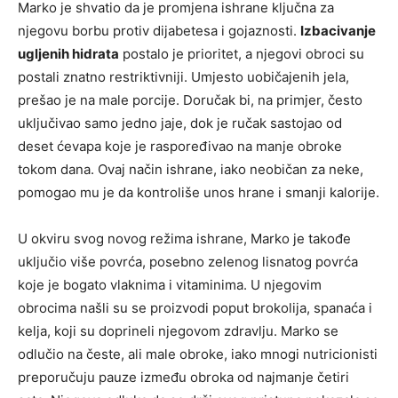
Marko je shvatio da je promjena ishrane ključna za
njegovu borbu protiv dijabetesa i gojaznosti.
Izbacivanje
ugljenih hidrata
postalo je prioritet, a njegovi obroci su
postali znatno restriktivniji. Umjesto uobičajenih jela,
prešao je na male porcije. Doručak bi, na primjer, često
uključivao samo jedno jaje, dok je ručak sastojao od
deset ćevapa koje je raspoređivao na manje obroke
tokom dana. Ovaj način ishrane, iako neobičan za neke,
pomogao mu je da kontroliše unos hrane i smanji kalorije.
U okviru svog novog režima ishrane, Marko je takođe
uključio više povrća, posebno zelenog lisnatog povrća
koje je bogato vlaknima i vitaminima. U njegovim
obrocima našli su se proizvodi poput brokolija, spanaća i
kelja, koji su doprineli njegovom zdravlju. Marko se
odlučio na česte, ali male obroke, iako mnogi nutricionisti
preporučuju pauze između obroka od najmanje četiri