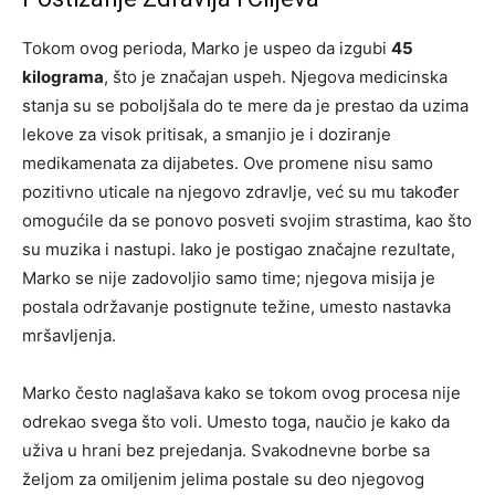
Tokom ovog perioda, Marko je uspeo da izgubi
45
kilograma
, što je značajan uspeh. Njegova medicinska
stanja su se poboljšala do te mere da je prestao da uzima
lekove za visok pritisak, a smanjio je i doziranje
medikamenata za dijabetes. Ove promene nisu samo
pozitivno uticale na njegovo zdravlje, već su mu također
omogućile da se ponovo posveti svojim strastima, kao što
su muzika i nastupi. Iako je postigao značajne rezultate,
Marko se nije zadovoljio samo time; njegova misija je
postala održavanje postignute težine, umesto nastavka
mršavljenja.
Marko često naglašava kako se tokom ovog procesa nije
odrekao svega što voli. Umesto toga, naučio je kako da
uživa u hrani bez prejedanja. Svakodnevne borbe sa
željom za omiljenim jelima postale su deo njegovog