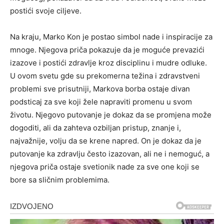
postići svoje ciljeve.
Na kraju, Marko Kon je postao simbol nade i inspiracije za
mnoge. Njegova priča pokazuje da je moguće prevazići
izazove i postići zdravlje kroz disciplinu i mudre odluke.
U ovom svetu gde su prekomerna težina i zdravstveni
problemi sve prisutniji, Markova borba ostaje divan
podsticaj za sve koji žele napraviti promenu u svom
životu. Njegovo putovanje je dokaz da se promjena može
dogoditi, ali da zahteva ozbiljan pristup, znanje i,
najvažnije, volju da se krene napred. On je dokaz da je
putovanje ka zdravlju često izazovan, ali ne i nemoguć, a
njegova priča ostaje svetionik nade za sve one koji se
bore sa sličnim problemima.