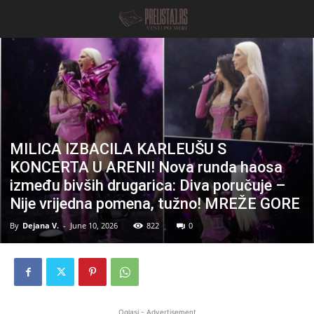
MILICA IZBACILA KARLEUŠU S
KONCERTA U ARENI! Nova runda haosa
između bivših drugarica: Diva poručuje –
Nije vrijedna pomena, tužno! MREŽE GORE
By
Dejana V.
-
June 10, 2026
822
0
Oglasi - Advertisement