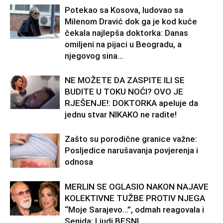
Potekao sa Kosova, ludovao sa
Milenom Dravić dok ga je kod kuće
čekala najlepša doktorka: Danas
omiljeni na pijaci u Beogradu, a
njegovog sina...
NE MOŽETE DA ZASPITE ILI SE
BUDITE U TOKU NOĆI? OVO JE
RJEŠENJE!: DOKTORKA apeluje da
jednu stvar NIKAKO ne radite!
Zašto su porodične granice važne:
Posljedice narušavanja povjerenja i
odnosa
MERLIN SE OGLASIO NAKON NAJAVE
KOLEKTIVNE TUŽBE PROTIV NJEGA
“Moje Sarajevo…”, odmah reagovala i
Senida: Ljudi BESNI