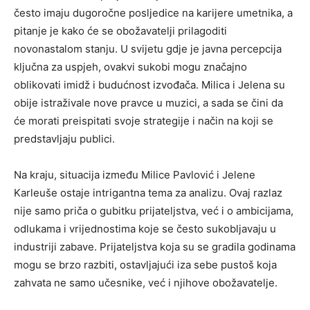
često imaju dugoročne posljedice na karijere umetnika, a
pitanje je kako će se obožavatelji prilagoditi
novonastalom stanju.
U svijetu gdje je javna percepcija
ključna za uspjeh, ovakvi sukobi mogu značajno
oblikovati imidž i budućnost izvođača. Milica i Jelena su
obije istraživale nove pravce u muzici, a sada se čini da
će morati preispitati svoje strategije i način na koji se
predstavljaju publici.
Na kraju, situacija između Milice Pavlović i Jelene
Karleuše ostaje intrigantna tema za analizu. Ovaj razlaz
nije samo priča o gubitku prijateljstva, već i o ambicijama,
odlukama i vrijednostima koje se često sukobljavaju u
industriji zabave. Prijateljstva koja su se gradila godinama
mogu se brzo razbiti, ostavljajući iza sebe pustoš koja
zahvata ne samo učesnike, već i njihove obožavatelje.