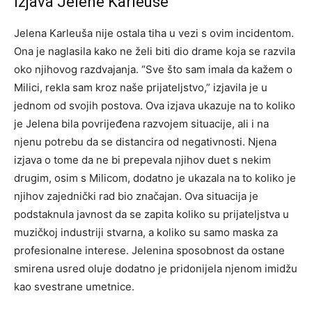
Izjava Jelene Karleuše
Jelena Karleuša nije ostala tiha u vezi s ovim incidentom.
Ona je naglasila kako ne želi biti dio drame koja se razvila
oko njihovog razdvajanja. “Sve što sam imala da kažem o
Milici, rekla sam kroz naše prijateljstvo,” izjavila je u
jednom od svojih postova. Ova izjava ukazuje na to koliko
je Jelena bila povrijeđena razvojem situacije, ali i na
njenu potrebu da se distancira od negativnosti. Njena
izjava o tome da ne bi prepevala njihov duet s nekim
drugim, osim s Milicom, dodatno je ukazala na to koliko je
njihov zajednički rad bio značajan. Ova situacija je
podstaknula javnost da se zapita koliko su prijateljstva u
muzičkoj industriji stvarna, a koliko su samo maska za
profesionalne interese. Jelenina sposobnost da ostane
smirena usred oluje dodatno je pridonijela njenom imidžu
kao svestrane umetnice.