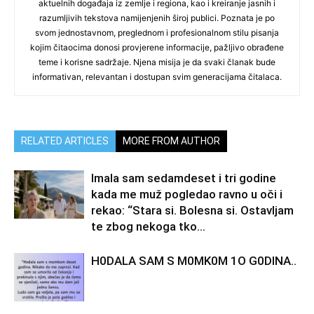
aktuelnih događaja iz zemlje i regiona, kao i kreiranje jasnih i
razumljivih tekstova namijenjenih široj publici. Poznata je po
svom jednostavnom, preglednom i profesionalnom stilu pisanja
kojim čitaocima donosi provjerene informacije, pažljivo obrađene
teme i korisne sadržaje. Njena misija je da svaki članak bude
informativan, relevantan i dostupan svim generacijama čitalaca.
RELATED ARTICLES
MORE FROM AUTHOR
Imala sam sedamdeset i tri godine
kada me muž pogledao ravno u oči i
rekao: “Stara si. Bolesna si. Ostavljam
te zbog nekoga tko...
H0DALA SAM S M0MK0M 1O G0DINA..