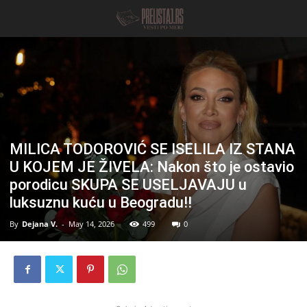
MILICA TODOROVIĆ SE ISELILA IZ STANA
U KOJEM JE ŽIVELA: Nakon što je ostavio
porodicu SKUPA SE USELJAVAJU u
luksuznu kuću u Beogradu!!
By
Dejana V.
-
May 14, 2026
499
0