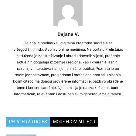
Dejana V.
Dejana je novinarka i digitalna kreatorka sadržaja sa
višegodišnjim iskustvom u online medijima. Na portalu Prelistaj.rs
zadužena je za istraživanje i obradu dnevnih vijesti, praćenje
aktuelnih događaja iz zemlje i regiona, kao i kreiranje jasnih i
razumljivih tekstova namijenjenih široj publici. Poznata je po
svom jednostavnom, preglednom i profesionalnom stilu pisanja
kojim čitaocima donosi provjerene informacije, pažljivo obrađene
teme i korisne sadržaje. Njena misija je da svaki članak bude
informativan, relevantan i dostupan svim generacijama čitalaca.
RELATED ARTICLES
MORE FROM AUTHOR