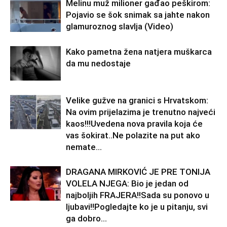
Melinu muž milioner gađao peškirom:
Pojavio se šok snimak sa jahte nakon
glamuroznog slavlja (Video)
Kako pametna žena natjera muškarca
da mu nedostaje
Velike gužve na granici s Hrvatskom:
Na ovim prijelazima je trenutno najveći
kaos!!!Uvedena nova pravila koja će
vas šokirat..Ne polazite na put ako
nemate...
DRAGANA MIRKOVIĆ JE PRE TONIJA
VOLELA NJEGA: Bio je jedan od
najboljih FRAJERA!!Sada su ponovo u
ljubavi!!Pogledajte ko je u pitanju, svi
ga dobro...