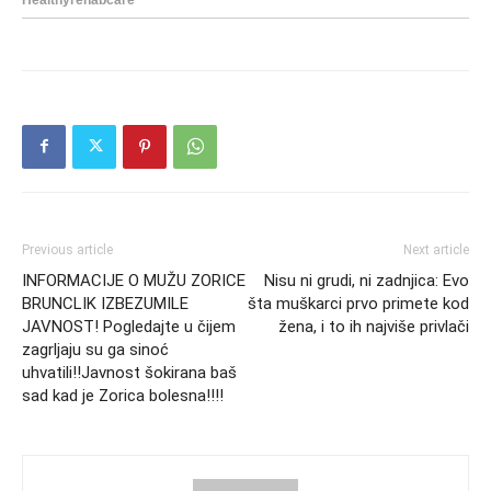
Previous article
Next article
INFORMACIJE O MUŽU ZORICE
Nisu ni grudi, ni zadnjica: Evo
BRUNCLIK IZBEZUMILE
šta muškarci prvo primete kod
JAVNOST! Pogledajte u čijem
žena, i to ih najviše privlači
zagrljaju su ga sinoć
uhvatili!!Javnost šokirana baš
sad kad je Zorica bolesna!!!!