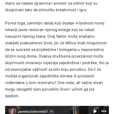
stanu se nalaze igraonica i prostor za odmor koji su
dizajnirani tako da stimulišu kreativnost i igru.
Pored toga, zanimljiv detalj koji dodaje vrijednost novoj
lokaciji jeste restoran njenog kolege koji se nalazi
nasuprot njenog stana. Ovaj faktor može značajno
olakšati svakodnevni život, jer će Milica imati mogućnost
da se susreće sa prijateljima i kolegama u neposrednoj
blizini svog doma. Ovakva društvena povezanost može
doprinositi stvaranju osjećaja zajedništva i podrške, što je
od esencijalne važnosti za bilo koju porodicu. Da li će
možda organizirati zajedničke obroke ili proslaviti
rođendane u tom restoranu? Ove male, ali važne stvari
mogu obogatiti njen porodični život i učiniti ga još
ljepšim.