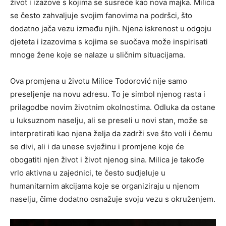
život i izazove s kojima se susreće kao nova majka. Milica
se često zahvaljuje svojim fanovima na podršci, što
dodatno jača vezu između njih.
Njena iskrenost u odgoju
djeteta i izazovima s kojima se suočava može inspirisati
mnoge žene koje se nalaze u sličnim situacijama.
Ova promjena u životu Milice Todorović nije samo
preseljenje na novu adresu. To je simbol njenog rasta i
prilagodbe novim životnim okolnostima. Odluka da ostane
u luksuznom naselju, ali se preseli u novi stan, može se
interpretirati kao njena želja da zadrži sve što voli i čemu
se divi, ali i da unese svježinu i promjene koje će
obogatiti njen život i život njenog sina. Milica je takođe
vrlo aktivna u zajednici, te često sudjeluje u
humanitarnim akcijama koje se organiziraju u njenom
naselju, čime dodatno osnažuje svoju vezu s okruženjem.