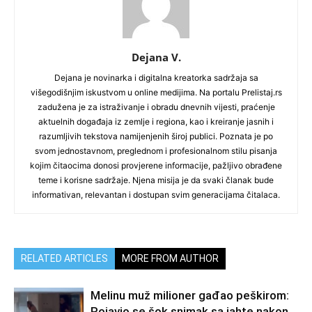
Dejana V.
Dejana je novinarka i digitalna kreatorka sadržaja sa
višegodišnjim iskustvom u online medijima. Na portalu Prelistaj.rs
zadužena je za istraživanje i obradu dnevnih vijesti, praćenje
aktuelnih događaja iz zemlje i regiona, kao i kreiranje jasnih i
razumljivih tekstova namijenjenih široj publici. Poznata je po
svom jednostavnom, preglednom i profesionalnom stilu pisanja
kojim čitaocima donosi provjerene informacije, pažljivo obrađene
teme i korisne sadržaje. Njena misija je da svaki članak bude
informativan, relevantan i dostupan svim generacijama čitalaca.
RELATED ARTICLES
MORE FROM AUTHOR
Melinu muž milioner gađao peškirom:
Pojavio se šok snimak sa jahte nakon