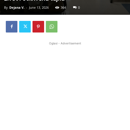
By
Dejana V.
-
June 13, 2026
364
0
Oglasi - Advertisement