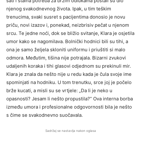
sati i stalna potreba za brzim odlukama postali su dio
njenog svakodnevnog života. Ipak, u tim teškim
trenucima, svaki susret s pacijentima donosio je novu
priču, novi izazov i, ponekad, neizbrisiv pečat u njenom
srcu. Te jedne noći, dok se bližio svitanje, Klara je osjetila
umor kako se nagomilava. Bolnički hodnici bili su tihi, a
ona je samo željela skloniti uniformu i priuštiti si malo
odmora. Međutim, tišina nije potrajala. Bizarni zvukovi
udaljenih koraka i tihi glasovi odjednom su prekinuli mir.
Klara je znala da nešto nije u redu kada je čula svoje ime
spominjati na hodniku. U tom trenutku, srce joj je počelo
brže kucati, a misli su se vrtjele: „Da li je neko u
opasnosti? Jesam li nešto propustila?” Ova interna borba
između umora i profesionalne odgovornosti bila je nešto
s čime se svakodnevno suočavala.
Sadržaj se nastavlja nakon oglasa