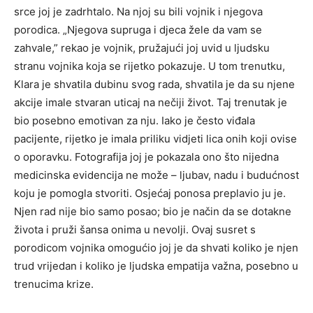
srce joj je zadrhtalo. Na njoj su bili vojnik i njegova
porodica. „Njegova supruga i djeca žele da vam se
zahvale,” rekao je vojnik, pružajući joj uvid u ljudsku
stranu vojnika koja se rijetko pokazuje. U tom trenutku,
Klara je shvatila dubinu svog rada, shvatila je da su njene
akcije imale stvaran uticaj na nečiji život. Taj trenutak je
bio posebno emotivan za nju. Iako je često viđala
pacijente, rijetko je imala priliku vidjeti lica onih koji ovise
o oporavku. Fotografija joj je pokazala ono što nijedna
medicinska evidencija ne može – ljubav, nadu i budućnost
koju je pomogla stvoriti. Osjećaj ponosa preplavio ju je.
Njen rad nije bio samo posao; bio je način da se dotakne
života i pruži šansa onima u nevolji. Ovaj susret s
porodicom vojnika omogućio joj je da shvati koliko je njen
trud vrijedan i koliko je ljudska empatija važna, posebno u
trenucima krize.