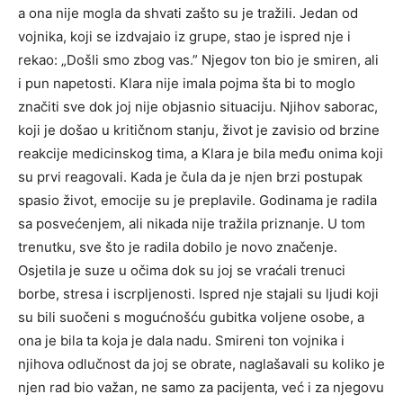
a ona nije mogla da shvati zašto su je tražili. Jedan od
vojnika, koji se izdvajaio iz grupe, stao je ispred nje i
rekao: „Došli smo zbog vas.” Njegov ton bio je smiren, ali
i pun napetosti. Klara nije imala pojma šta bi to moglo
značiti sve dok joj nije objasnio situaciju. Njihov saborac,
koji je došao u kritičnom stanju, život je zavisio od brzine
reakcije medicinskog tima, a Klara je bila među onima koji
su prvi reagovali. Kada je čula da je njen brzi postupak
spasio život, emocije su je preplavile. Godinama je radila
sa posvećenjem, ali nikada nije tražila priznanje. U tom
trenutku, sve što je radila dobilo je novo značenje.
Osjetila je suze u očima dok su joj se vraćali trenuci
borbe, stresa i iscrpljenosti. Ispred nje stajali su ljudi koji
su bili suočeni s mogućnošću gubitka voljene osobe, a
ona je bila ta koja je dala nadu. Smireni ton vojnika i
njihova odlučnost da joj se obrate, naglašavali su koliko je
njen rad bio važan, ne samo za pacijenta, već i za njegovu