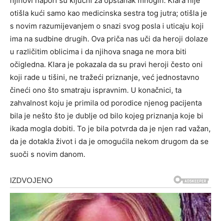
njihovi napori su ključni za opstanak mnogih. Klara nije
otišla kući samo kao medicinska sestra tog jutra; otišla je
s novim razumijevanjem o snazi svog posla i uticaju koji
ima na sudbine drugih. Ova priča nas uči da heroji dolaze
u različitim oblicima i da njihova snaga ne mora biti
očigledna. Klara je pokazala da su pravi heroji često oni
koji rade u tišini, ne tražeći priznanje, već jednostavno
čineći ono što smatraju ispravnim. U konačnici, ta
zahvalnost koju je primila od porodice njenog pacijenta
bila je nešto što je dublje od bilo kojeg priznanja koje bi
ikada mogla dobiti. To je bila potvrda da je njen rad važan,
da je dotakla život i da je omogućila nekom drugom da se
suoči s novim danom.