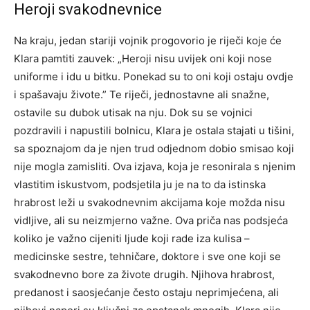
Heroji svakodnevnice
Na kraju, jedan stariji vojnik progovorio je riječi koje će
Klara pamtiti zauvek: „Heroji nisu uvijek oni koji nose
uniforme i idu u bitku. Ponekad su to oni koji ostaju ovdje
i spašavaju živote.” Te riječi, jednostavne ali snažne,
ostavile su dubok utisak na nju. Dok su se vojnici
pozdravili i napustili bolnicu, Klara je ostala stajati u tišini,
sa spoznajom da je njen trud odjednom dobio smisao koji
nije mogla zamisliti. Ova izjava, koja je resonirala s njenim
vlastitim iskustvom, podsjetila ju je na to da istinska
hrabrost leži u svakodnevnim akcijama koje možda nisu
vidljive, ali su neizmjerno važne. Ova priča nas podsjeća
koliko je važno cijeniti ljude koji rade iza kulisa –
medicinske sestre, tehničare, doktore i sve one koji se
svakodnevno bore za živote drugih. Njihova hrabrost,
predanost i saosjećanje često ostaju neprimjećena, ali