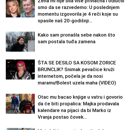
Žena mi nije bila više privlačna i odlučili
smo da se razvedemo: U poslednjem
momentu izgovorila je 4 reči koje su
spasile naš 20-godišnji...
Kako sam pronašla sebe nakon što
sam postala tuđa zamena
ŠTA SE DESILO SA KOSOM ZORICE
BRUNCLIK? Snimak pevačice kruži
internetom, počela je da nosi
maramu!Bolest uzela maha (VIDEO)
Otac mu bacao knjige u vatru i govorio
da će biti propalica: Majka prodavala
kalendare na pijaci da bi Marko iz
Vranja postao čovek...