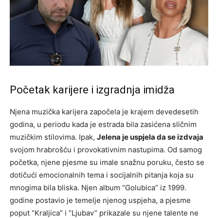
Početak karijere i izgradnja imidža
Njena muzička karijera započela je krajem devedesetih
godina, u periodu kada je estrada bila zasićena sličnim
muzičkim stilovima. Ipak,
Jelena je uspjela da se izdvaja
svojom hrabrošću i provokativnim nastupima. Od samog
početka, njene pjesme su imale snažnu poruku, često se
dotičući emocionalnih tema i socijalnih pitanja koja su
mnogima bila bliska. Njen album “Golubica” iz 1999.
godine postavio je temelje njenog uspjeha, a pjesme
poput “Kraljica” i “Ljubav” prikazale su njene talente ne