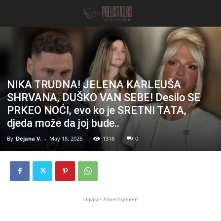
NIKA TRUDNA! JELENA KARLEUŠA
SHRVANA, DUŠKO VAN SEBE! Desilo SE
PRKEO NOĆI, evo ko je SRETNI TATA,
djeda može da joj bude..
By
Dejana V.
-
May 18, 2026
1318
0
Oglasi - Advertisement