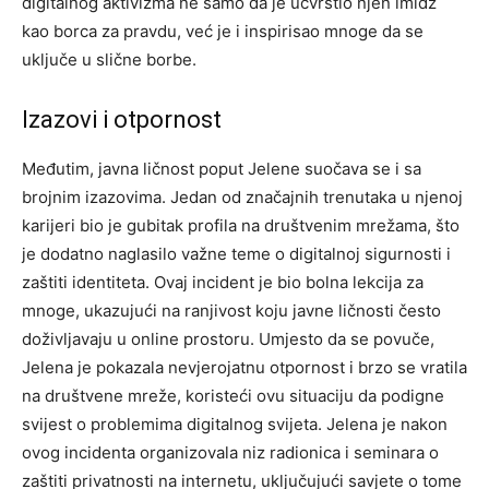
digitalnog aktivizma ne samo da je učvrstio njen imidž
kao borca za pravdu, već je i inspirisao mnoge da se
uključe u slične borbe.
Izazovi i otpornost
Međutim, javna ličnost poput Jelene suočava se i sa
brojnim izazovima. Jedan od značajnih trenutaka u njenoj
karijeri bio je gubitak profila na društvenim mrežama, što
je dodatno naglasilo važne teme o digitalnoj sigurnosti i
zaštiti identiteta.
Ovaj incident je bio bolna lekcija za
mnoge, ukazujući na ranjivost koju javne ličnosti često
doživljavaju u online prostoru. Umjesto da se povuče,
Jelena je pokazala nevjerojatnu otpornost i brzo se vratila
na društvene mreže, koristeći ovu situaciju da podigne
svijest o problemima digitalnog svijeta.
Jelena je nakon
ovog incidenta organizovala niz radionica i seminara o
zaštiti privatnosti na internetu, uključujući savjete o tome