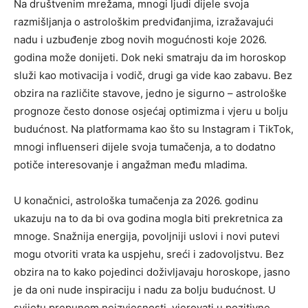
Na društvenim mrežama, mnogi ljudi dijele svoja
razmišljanja o astrološkim predviđanjima, izražavajući
nadu i uzbuđenje zbog novih mogućnosti koje 2026.
godina može donijeti. Dok neki smatraju da im horoskop
služi kao motivacija i vodič, drugi ga vide kao zabavu. Bez
obzira na različite stavove, jedno je sigurno – astrološke
prognoze često donose osjećaj optimizma i vjeru u bolju
budućnost. Na platformama kao što su Instagram i TikTok,
mnogi influenseri dijele svoja tumačenja, a to dodatno
potiče interesovanje i angažman među mladima.
U konačnici, astrološka tumačenja za 2026. godinu
ukazuju na to da bi ova godina mogla biti prekretnica za
mnoge. Snažnija energija, povoljniji uslovi i novi putevi
mogu otvoriti vrata ka uspjehu, sreći i zadovoljstvu. Bez
obzira na to kako pojedinci doživljavaju horoskope, jasno
je da oni nude inspiraciju i nadu za bolju budućnost. U
svijetu prepunom neizvjesnosti, vjerovati u pozitivne