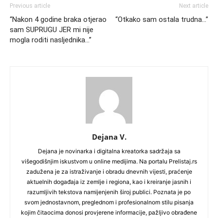
Previous article
Next article
“Nakon 4 godine braka otjerao
“Otkako sam ostala trudna…”
sam SUPRUGU JER mi nije
mogla roditi nasljednika…”
Dejana V.
Dejana je novinarka i digitalna kreatorka sadržaja sa
višegodišnjim iskustvom u online medijima. Na portalu Prelistaj.rs
zadužena je za istraživanje i obradu dnevnih vijesti, praćenje
aktuelnih događaja iz zemlje i regiona, kao i kreiranje jasnih i
razumljivih tekstova namijenjenih široj publici. Poznata je po
svom jednostavnom, preglednom i profesionalnom stilu pisanja
kojim čitaocima donosi provjerene informacije, pažljivo obrađene