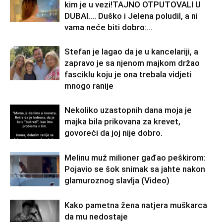
kim je u vezi!TAJNO OTPUTOVALI U
DUBAI…. Duško i Jelena poludil, a ni
vama neće biti dobro:...
Stefan je lagao da je u kancelariji, a
zapravo je sa njenom majkom držao
fasciklu koju je ona trebala vidjeti
mnogo ranije
Nekoliko uzastopnih dana moja je
majka bila prikovana za krevet,
govoreći da joj nije dobro.
Melinu muž milioner gađao peškirom:
Pojavio se šok snimak sa jahte nakon
glamuroznog slavlja (Video)
Kako pametna žena natjera muškarca
da mu nedostaje