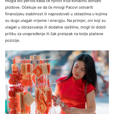
mogla biti period kada će njihov trud konačno donijeti
plodove. Očekuje se da će mnogi Pacovi ostvariti
finansijsku stabilnost ili napredovati u oblastima u kojima
su dugo ulagali vrijeme i energiju. Na primjer, oni koji su
ulagali u obrazovanje ili dodatne vještine, mogli bi dobiti
priliku za unapređenje ili čak prelazak na bolje plaćene
pozicije.