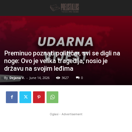
Preminuo poznati poIitičar, svi se digli na
noge: Ovo je velika tragedija, nosio je
državu na svojim leđima
By
Dejana V.
-
June 14, 2026
3627
0
Oglasi - Advertisement