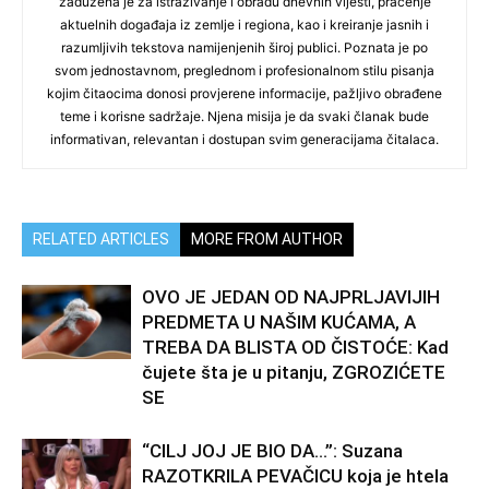
zadužena je za istraživanje i obradu dnevnih vijesti, praćenje
aktuelnih događaja iz zemlje i regiona, kao i kreiranje jasnih i
razumljivih tekstova namijenjenih široj publici. Poznata je po
svom jednostavnom, preglednom i profesionalnom stilu pisanja
kojim čitaocima donosi provjerene informacije, pažljivo obrađene
teme i korisne sadržaje. Njena misija je da svaki članak bude
informativan, relevantan i dostupan svim generacijama čitalaca.
RELATED ARTICLES
MORE FROM AUTHOR
OVO JE JEDAN OD NAJPRLJAVIJIH
PREDMETA U NAŠIM KUĆAMA, A
TREBA DA BLISTA OD ČISTOĆE: Kad
čujete šta je u pitanju, ZGROZIĆETE
SE
“CILJ JOJ JE BIO DA…”: Suzana
RAZOTKRILA PEVAČICU koja je htela