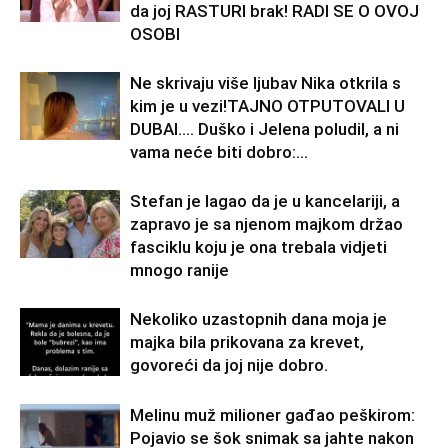
da joj RASTURI brak! RADI SE O OVOJ
OSOBI
Ne skrivaju više ljubav Nika otkrila s
kim je u vezi!TAJNO OTPUTOVALI U
DUBAI…. Duško i Jelena poludil, a ni
vama neće biti dobro:...
Stefan je lagao da je u kancelariji, a
zapravo je sa njenom majkom držao
fasciklu koju je ona trebala vidjeti
mnogo ranije
Nekoliko uzastopnih dana moja je
majka bila prikovana za krevet,
govoreći da joj nije dobro.
Melinu muž milioner gađao peškirom:
Pojavio se šok snimak sa jahte nakon