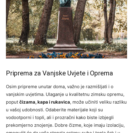
Priprema za Vanjske Uvjete i Oprema
Osim pripreme unutar doma, važno je razmišljati i o
vanjskim uvjetima. Ulaganje u kvalitetnu zimsku opremu,
poput
čizama, kapa i rukavica
, može učiniti veliku razliku
u vašoj udobnosti. Odaberite materijale koji su
vodootporni i topli, ali i prozračni kako biste izbjegli
prekomjerno znojenje. Dobre čizme, koje imaju izolaciju,
omogućit će da vaša stopala ostanu suha i topla čak i u