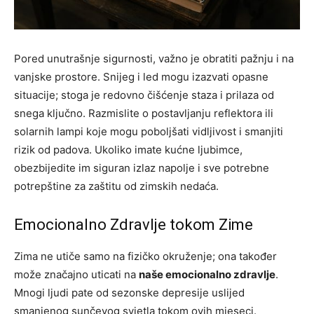
Pored unutrašnje sigurnosti, važno je obratiti pažnju i na
vanjske prostore. Snijeg i led mogu izazvati opasne
situacije; stoga je redovno čišćenje staza i prilaza od
snega ključno. Razmislite o postavljanju reflektora ili
solarnih lampi koje mogu poboljšati vidljivost i smanjiti
rizik od padova. Ukoliko imate kućne ljubimce,
obezbijedite im siguran izlaz napolje i sve potrebne
potrepštine za zaštitu od zimskih nedaća.
Emocionalno Zdravlje tokom Zime
Zima ne utiče samo na fizičko okruženje; ona također
može značajno uticati na
naše emocionalno zdravlje
.
Mnogi ljudi pate od sezonske depresije uslijed
smanjenog sunčevog svjetla tokom ovih mjeseci.