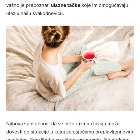
važno je prepoznati
ulazne tačke
koje im omogućavaju
ulaz u našu svakodnevicu.
Njihova sposobnost da se brzo razmnožavaju može
dovesti do situacije u kojoj se osjećamo preplavljeni ovim
insektima. Smrdibube su sklone grupiranju, što dodatno