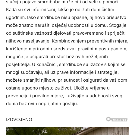
slučaju pojave smrdibuba može biti od velike pomoći.
Kada su svi informisani, lakše je održati dom čistim i
ugodnim.
Iako smrdibube nisu opasne, njihovo prisustvo
može znatno narušiti osjećaj udobnosti u domu. Stoga je
od suštinske važnosti djelovati pravovremeno i spriječiti
njihovo naseljavanje. Kombinovanjem preventivnih mjera,
korištenjem prirodnih sredstava i pravilnim postupanjem,
moguće je osigurati prostor bez ovih neželjenih
posjetitelja.
U konačnici, smrdibube su izazov s kojim se
mnogi suočavaju, ali uz prave informacije i strategije,
možete smanjiti njihovu prisutnost i osigurati da vaš dom
ostane ugodno mjesto za život. Uložite vrijeme u
prevenciju i pravilne mjere, i uživajte u udobnosti svog
doma bez ovih neprijatnih gostiju.