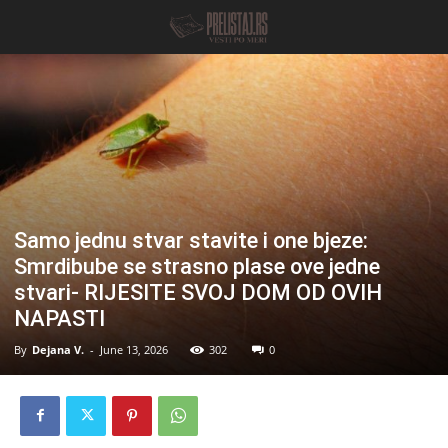
Samo jednu stvar stavite i one bjeze:
Smrdibube se strasno plase ove jedne
stvari- RIJESITE SVOJ DOM OD OVIH
NAPASTI
By
Dejana V.
-
June 13, 2026
302
0