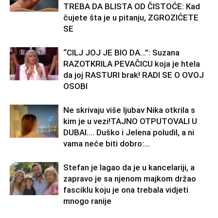
TREBA DA BLISTA OD ČISTOĆE: Kad
čujete šta je u pitanju, ZGROZIĆETE
SE
“CILJ JOJ JE BIO DA…”: Suzana
RAZOTKRILA PEVAČICU koja je htela
da joj RASTURI brak! RADI SE O OVOJ
OSOBI
Ne skrivaju više ljubav Nika otkrila s
kim je u vezi!TAJNO OTPUTOVALI U
DUBAI…. Duško i Jelena poludil, a ni
vama neće biti dobro:...
Stefan je lagao da je u kancelariji, a
zapravo je sa njenom majkom držao
fasciklu koju je ona trebala vidjeti
mnogo ranije