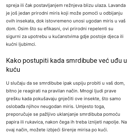
spreja ili čak postavljanjem režnjeva blizu ulaza. Lavanda
je još jedan prirodni miris koji može pomoći u odbijanju
ovih insekata, dok istovremeno unosi ugodan miris u vaš
dom.
Osim što su efikasni, ovi prirodni repelenti su
sigurni za upotrebu u kućanstvima gdje postoje djeca ili
kućni ljubimci.
Kako postupiti kada smrdibube već uđu u
kuću
U slučaju da se smrdibube ipak uspiju probiti u vaš dom,
bitno je reagirati na pravilan način. Mnogi ljudi prave
grešku kada pokušavaju gnječiti ove insekte, što samo
oslobađa njihov neugodan miris. Umjesto toga,
preporučuje se pažljivo uklanjanje smrdibuba pomoću
papira ili rukavica, nakon čega ih treba iznijeti napolje.
Na
ovaj način, možete izbjeći širenje mirisa po kući.