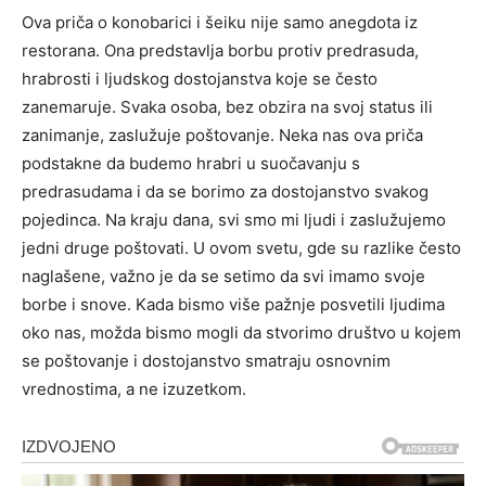
Ova priča o konobarici i šeiku nije samo anegdota iz
restorana. Ona predstavlja borbu protiv predrasuda,
hrabrosti i ljudskog dostojanstva koje se često
zanemaruje. Svaka osoba, bez obzira na svoj status ili
zanimanje, zaslužuje poštovanje.
Neka nas ova priča
podstakne da budemo hrabri u suočavanju s
predrasudama i da se borimo za dostojanstvo svakog
pojedinca. Na kraju dana, svi smo mi ljudi i zaslužujemo
jedni druge poštovati.
U ovom svetu, gde su razlike često
naglašene, važno je da se setimo da svi imamo svoje
borbe i snove. Kada bismo više pažnje posvetili ljudima
oko nas, možda bismo mogli da stvorimo društvo u kojem
se poštovanje i dostojanstvo smatraju osnovnim
vrednostima, a ne izuzetkom.