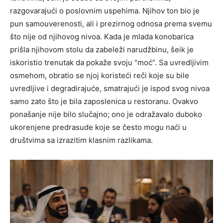
razgovarajući o poslovnim uspehima. Njihov ton bio je
pun samouverenosti, ali i prezirnog odnosa prema svemu
što nije od njihovog nivoa. Kada je mlada konobarica
prišla njihovom stolu da zabeleži narudžbinu, šeik je
iskoristio trenutak da pokaže svoju “moć”. Sa uvredljivim
osmehom, obratio se njoj koristeći reči koje su bile
uvredljive i degradirajuće, smatrajući je ispod svog nivoa
samo zato što je bila zaposlenica u restoranu. Ovakvo
ponašanje nije bilo slučajno; ono je odražavalo duboko
ukorenjene predrasude koje se često mogu naći u
društvima sa izrazitim klasnim razlikama.