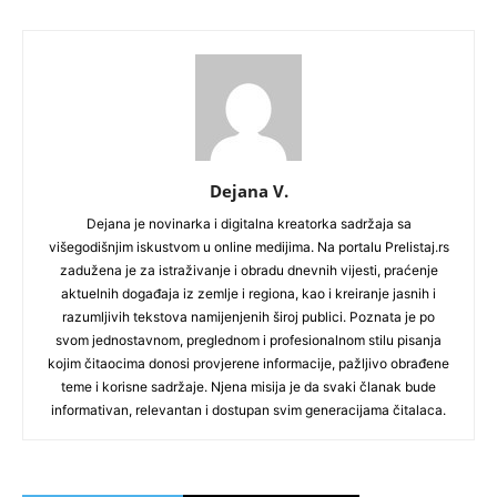
Dejana V.
Dejana je novinarka i digitalna kreatorka sadržaja sa
višegodišnjim iskustvom u online medijima. Na portalu Prelistaj.rs
zadužena je za istraživanje i obradu dnevnih vijesti, praćenje
aktuelnih događaja iz zemlje i regiona, kao i kreiranje jasnih i
razumljivih tekstova namijenjenih široj publici. Poznata je po
svom jednostavnom, preglednom i profesionalnom stilu pisanja
kojim čitaocima donosi provjerene informacije, pažljivo obrađene
teme i korisne sadržaje. Njena misija je da svaki članak bude
informativan, relevantan i dostupan svim generacijama čitalaca.