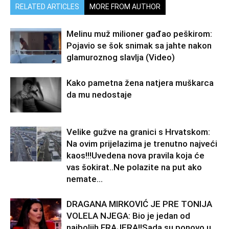
RELATED ARTICLES
MORE FROM AUTHOR
Melinu muž milioner gađao peškirom:
Pojavio se šok snimak sa jahte nakon
glamuroznog slavlja (Video)
Kako pametna žena natjera muškarca
da mu nedostaje
Velike gužve na granici s Hrvatskom:
Na ovim prijelazima je trenutno najveći
kaos!!!Uvedena nova pravila koja će
vas šokirat..Ne polazite na put ako
nemate...
DRAGANA MIRKOVIĆ JE PRE TONIJA
VOLELA NJEGA: Bio je jedan od
najboljih FRAJERA!!Sada su ponovo u