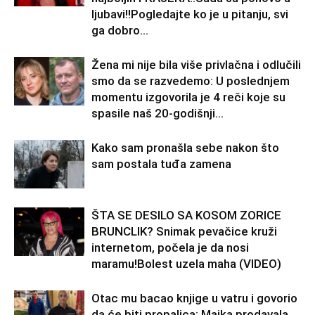
ljubavi!!Pogledajte ko je u pitanju, svi
ga dobro...
Žena mi nije bila više privlačna i odlučili
smo da se razvedemo: U poslednjem
momentu izgovorila je 4 reči koje su
spasile naš 20-godišnji...
Kako sam pronašla sebe nakon što
sam postala tuđa zamena
ŠTA SE DESILO SA KOSOM ZORICE
BRUNCLIK? Snimak pevačice kruži
internetom, počela je da nosi
maramu!Bolest uzela maha (VIDEO)
Otac mu bacao knjige u vatru i govorio
da će biti propalica: Majka prodavala