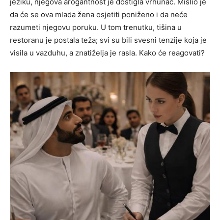
jeziku, njegova arogantnost je dostigla vrhunac. Mislio je
da će se ova mlada žena osjetiti poniženo i da neće
razumeti njegovu poruku.
U tom trenutku, tišina u
restoranu je postala teža; svi su bili svesni tenzije koja je
visila u vazduhu, a znatiželja je rasla. Kako će reagovati?