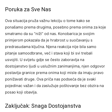
Poruka za Sve Nas
Ova situacija pruža važnu lekciju o tome kako se
ponašamo prema drugima, posebno prema onima za koje
smatramo da su “niži” od nas. Konobarica je svojim
primjerom pokazala da je hrabrost u suočavanju s
predrasudama ključna.
Njena reakcija nije bila samo
pitanje samoodbrane, već i stava koji bi svi trebali
usvojiti. U svijetu gdje se često zaboravlja na
dostojanstvo ljudi u uslužnim zanimanjima, njen odgovor
postavlja granice prema onima koji misle da imaju pravo
ponižavati druge.
Ova priča nas podseća da je svaki
pojedinac važan i da zaslužuje poštovanje bez obzira na
posao koji obavlja.
Zaključak: Snaga Dostojanstva