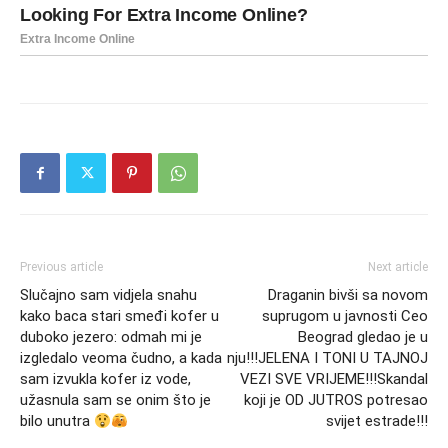
Previous article
Next article
Slučajno sam vidjela snahu
Draganin bivši sa novom
kako baca stari smeđi kofer u
suprugom u javnosti Ceo
duboko jezero: odmah mi je
Beograd gledao je u
izgledalo veoma čudno, a kada
nju!!!JELENA I TONI U TAJNOJ
sam izvukla kofer iz vode,
VEZI SVE VRIJEME!!!Skandal
užasnula sam se onim što je
koji je OD JUTROS potresao
bilo unutra
svijet estrade!!!