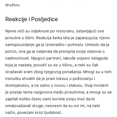
društvu.
Reakcije i Posljedice
Njene reči su odjeknule po restoranu, ostavljajući sve
prisutne u tišini. Reakcija šeika bila je zapanjujuća; njeno
samopouzdanje ga je iznenadilo i potreslo. Umesto da je
ponizi, ona ga je natjerala da preispita svoje stavove o
nadmoćnosti.
Njegovi partneri, takođe svjesni nelagode
koja je nastala, povukli su se u tišinu, a neki su čak
izražavali sram zbog njegovog ponašanja. Mnogi su u tom
trenutku shvatili da je pravi luksuz u poštovanju i
dostojanstvu, a ne samo u novcu i statusu.
Ovaj incident
je postao tema razgovora među prisutnima, a mnogi su se
zapitali koliko često sami koriste svoju moć da bi
omalovažavali druge, nesvesni da su svi mi, na neki
način, povezani kroz ljudskost.