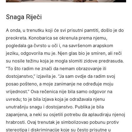
Snaga Riječi
A onda, u trenutku koji će svi prisutni pamtiti, došlo je do
preokreta. Konobarica se okrenula prema njemu,
pogledala ga čvrsto u oči i, na savršenom arapskom
jeziku, odgovorila mu je. Njen glas bio je smiren, ali reči
su nosile težinu koja je mogla slomiti zidove predrasuda.
“To što radim ne znači da nemam obrazovanje ili
dostojanstvo,” izjavila je. “Ja sam ovdje da radim svoj
posao pošteno, a moje zanimanje ne određuje moju
vrijednost.” Ova rečenica nije bila samo odgovor na
uvredu; to je bila izjava koja je odražavala njenu
unutrašnju snagu i dostojanstvo.
Publika je bila
zapanjena, a neki su osjetili potrebu da aplaudiraju njenoj
hrabrosti. Ovaj trenutak je simbolizovao pobunu protiv
stereotipa i diskriminacije koje su često prisutne u