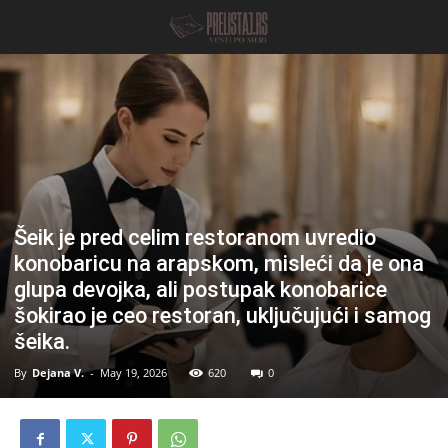
Šeik je pred celim restoranom uvredio
konobaricu na arapskom, misleći da je ona
glupa devojka, ali postupak konobarice
šokirao je ceo restoran, uključujući i samog
šeika.
By
Dejana V.
-
May 19, 2026
620
0