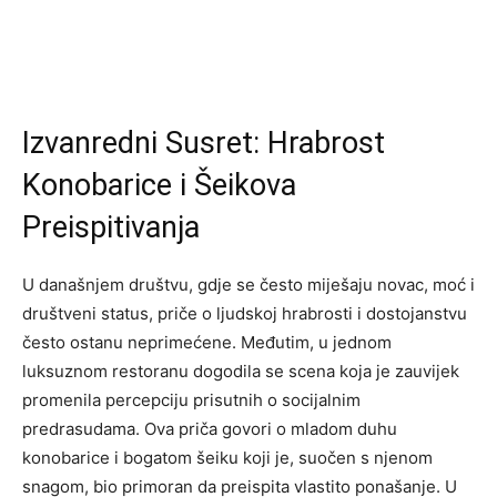
Izvanredni Susret: Hrabrost
Konobarice i Šeikova
Preispitivanja
U današnjem društvu, gdje se često miješaju novac, moć i
društveni status, priče o ljudskoj hrabrosti i dostojanstvu
često ostanu neprimećene. Međutim, u jednom
luksuznom restoranu dogodila se scena koja je zauvijek
promenila percepciju prisutnih o socijalnim
predrasudama. Ova priča govori o mladom duhu
konobarice i bogatom šeiku koji je, suočen s njenom
snagom, bio primoran da preispita vlastito ponašanje. U