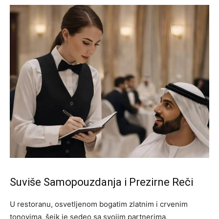
Suviše Samopouzdanja i Prezirne Reči
U restoranu, osvetljenom bogatim zlatnim i crvenim
tonovima, šeik je sedeo sa svojim partnerima,