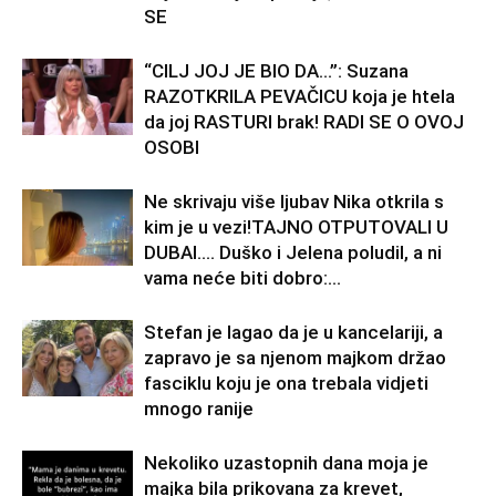
SE
“CILJ JOJ JE BIO DA…”: Suzana
RAZOTKRILA PEVAČICU koja je htela
da joj RASTURI brak! RADI SE O OVOJ
OSOBI
Ne skrivaju više ljubav Nika otkrila s
kim je u vezi!TAJNO OTPUTOVALI U
DUBAI…. Duško i Jelena poludil, a ni
vama neće biti dobro:...
Stefan je lagao da je u kancelariji, a
zapravo je sa njenom majkom držao
fasciklu koju je ona trebala vidjeti
mnogo ranije
Nekoliko uzastopnih dana moja je
majka bila prikovana za krevet,