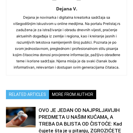
Dejana V.
Dejana je novinarka i digitalna kreatorka sadržaja sa
višegodišnjim iskustvom u online medijima. Na portalu Prelistaj.rs
zadužena je za istraživanje i obradu dnevnih vijesti, praćenje
aktuelnih događaja iz zemlje i regiona, kao i kreiranje jasnih i
razumljivih tekstova namijenjenih široj publici. Poznata je po
svom jednostavnom, preglednom i profesionalnom stilu pisanja
kojim čitaocima donosi provjerene informacije, pažljivo obrađene
teme i korisne sadržaje. Njena misija je da svaki članak bude
informativan, relevantan i dostupan svim generacijama čitalaca.
RELATED ARTICLES
MORE FROM AUTHOR
OVO JE JEDAN OD NAJPRLJAVIJIH
PREDMETA U NAŠIM KUĆAMA, A
TREBA DA BLISTA OD ČISTOĆE: Kad
čujete šta je u pitanju, ZGROZIĆETE