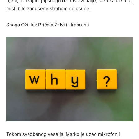
riječi, pružajući joj snagu da nastavi dalje, čak i kada su joj
misli bile zagušene strahom od osude.
Snaga Ožiljka: Priča o Žrtvi i Hrabrosti
Tokom svadbenog veselja, Marko je uzeo mikrofon i