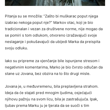
Pitanja su se množila: “Zašto bi muškarac poput njega
izabrao nekoga poput nje?” Markov otac, koji je bio
tradicionalan i vezan za društvene norme, nije mogao da
se pomiri s tom odlukom, otvoreno izražavajući svoje
neslaganje i pokušavajući da ubijedi Marka da preispita
svoju odluku.
Iako su pripreme za vjenčanje bile ispunjene stresom i
negativnim komentarima, Marko je bio čvrsto odlučan da
stane uz Jovana, bez obzira na to što drugi misle.
Jovana je, u međuvremenu, bila preplavljena strahom.
Ideja da će stajati pred mnogim ljudima, osjećajući
njihovu pažnju na svom licu, bila je zastrašujuća. Ipak,
ljubav prema Marku ju je tjerala da se suoči s tim