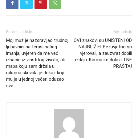
Previous article
Next article
Moj muž je nazdravljao trudnoj
OVI znakovi su UNIŠTENI OD
ljubavnici na terasi našeg
NAJBLIŽIH: Bezuvjetno su
imanja, uvjeren da me već
vjerovali, a zauzvrat dobili
izbacio iz vlastitog života, ali
izdaju. Karma im dolazi. I NE
mapa koju sam držala u
PRAŠTA!
rukama skrivala je dokaz koji
mu je u jednoj večeri oduzeo
sve