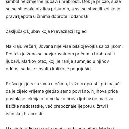
simbol neizmjerne ljubavi i hrabrosti. Dok je pričao, suze
su se slijevale niz lica prisutnih, a svi su shvatili koliko je
prava ljepota u činima dobrote i odanosti.
Zaključak: Ljubav koja Prevazilazi Izgled
Na kraju večeri, Jovana nije više bila djevojka sa ožiljkom.
Postala je žena sa nevjerovatnom pričom o hrabrosti i
ljubavi. Markov otac, koji je ranije sumnjao u njihov
odnos, sada je shvatio koliko je pogriješio.
Prišao joj je s suzama u očima, tražeći oprost i priznajući
da je cijelo vrijeme gledao samo površno. Njihova priča
postala je lekcija o tome kako prava ljubav ne mari za
fizičke nedostatke, već prepoznaje ljepotu u žrtvi i
istinskoj hrabrosti.
U svijetu gdje se često gubi iz vida ono bitno, Marko i