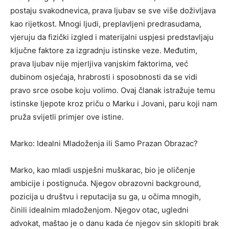
postaju svakodnevica, prava ljubav se sve više doživljava
kao rijetkost. Mnogi ljudi, preplavljeni predrasudama,
vjeruju da fizički izgled i materijalni uspjesi predstavljaju
ključne faktore za izgradnju istinske veze. Međutim,
prava ljubav nije mjerljiva vanjskim faktorima, već
dubinom osjećaja, hrabrosti i sposobnosti da se vidi
pravo srce osobe koju volimo. Ovaj članak istražuje temu
istinske ljepote kroz priču o Marku i Jovani, paru koji nam
pruža svijetli primjer ove istine.
Marko: Idealni Mladoženja ili Samo Prazan Obrazac?
Marko, kao mladi uspješni muškarac, bio je oličenje
ambicije i postignuća. Njegov obrazovni background,
pozicija u društvu i reputacija su ga, u očima mnogih,
činili idealnim mladoženjom. Njegov otac, ugledni
advokat, maštao je o danu kada će njegov sin sklopiti brak