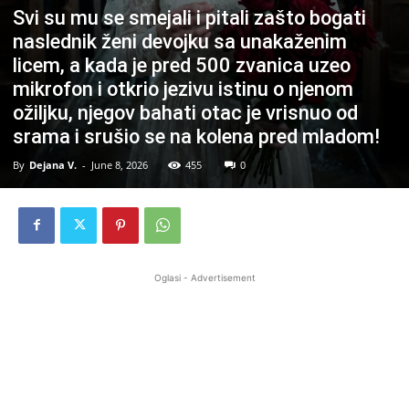
Svi su mu se smejali i pitali zašto bogati
naslednik ženi devojku sa unakaženim
licem, a kada je pred 500 zvanica uzeo
mikrofon i otkrio jezivu istinu o njenom
ožiljku, njegov bahati otac je vrisnuo od
srama i srušio se na kolena pred mladom!
By
Dejana V.
-
June 8, 2026
455
0
Oglasi - Advertisement