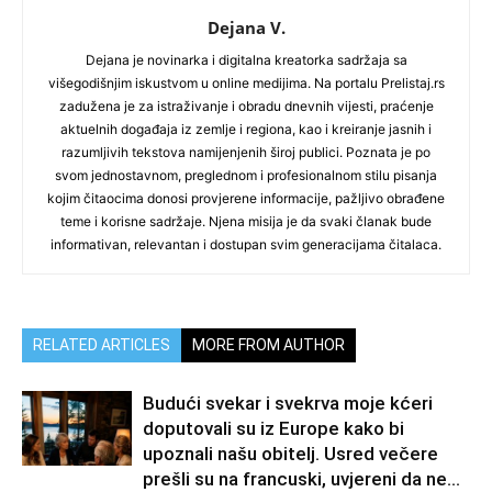
Dejana V.
Dejana je novinarka i digitalna kreatorka sadržaja sa
višegodišnjim iskustvom u online medijima. Na portalu Prelistaj.rs
zadužena je za istraživanje i obradu dnevnih vijesti, praćenje
aktuelnih događaja iz zemlje i regiona, kao i kreiranje jasnih i
razumljivih tekstova namijenjenih široj publici. Poznata je po
svom jednostavnom, preglednom i profesionalnom stilu pisanja
kojim čitaocima donosi provjerene informacije, pažljivo obrađene
teme i korisne sadržaje. Njena misija je da svaki članak bude
informativan, relevantan i dostupan svim generacijama čitalaca.
RELATED ARTICLES
MORE FROM AUTHOR
Budući svekar i svekrva moje kćeri
doputovali su iz Europe kako bi
upoznali našu obitelj. Usred večere
prešli su na francuski, uvjereni da ne...