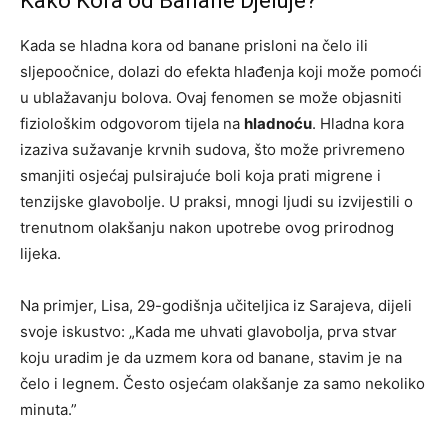
Kako Kora od Banane Djeluje?
Kada se hladna kora od banane prisloni na čelo ili
sljepoočnice, dolazi do efekta hlađenja koji može pomoći
u ublažavanju bolova. Ovaj fenomen se može objasniti
fiziološkim odgovorom tijela na
hladnoću
. Hladna kora
izaziva sužavanje krvnih sudova, što može privremeno
smanjiti osjećaj pulsirajuće boli koja prati migrene i
tenzijske glavobolje. U praksi, mnogi ljudi su izvijestili o
trenutnom olakšanju nakon upotrebe ovog prirodnog
lijeka.
Na primjer, Lisa, 29-godišnja učiteljica iz Sarajeva, dijeli
svoje iskustvo: „Kada me uhvati glavobolja, prva stvar
koju uradim je da uzmem kora od banane, stavim je na
čelo i legnem. Često osjećam olakšanje za samo nekoliko
minuta.”