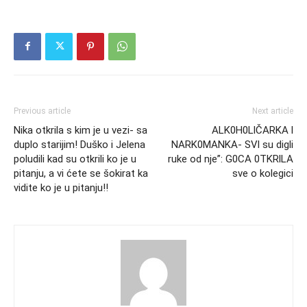
Previous article
Next article
Nika otkrila s kim je u vezi- sa
ALK0H0LlČARKA l
duplo starijim! Duško i Jelena
NARK0MANKA- SVl su digli
poludili kad su otkrili ko je u
ruke od nje”: G0CA 0TKRlLA
pitanju, a vi ćete se šokirat ka
sve o kolegici
vidite ko je u pitanju!!