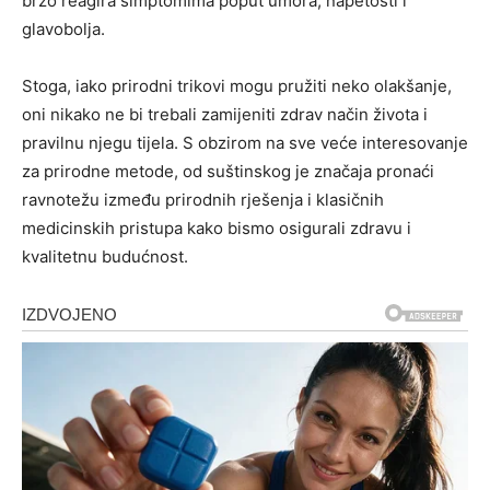
brzo reagira simptomima poput umora, napetosti i
glavobolja.
Stoga, iako prirodni trikovi mogu pružiti neko olakšanje,
oni nikako ne bi trebali zamijeniti zdrav način života i
pravilnu njegu tijela. S obzirom na sve veće interesovanje
za prirodne metode, od suštinskog je značaja pronaći
ravnotežu između prirodnih rješenja i klasičnih
medicinskih pristupa kako bismo osigurali zdravu i
kvalitetnu budućnost.