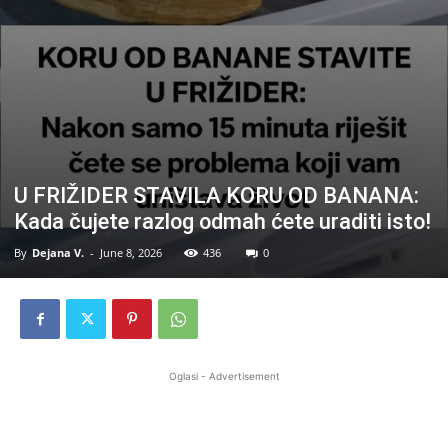
U FRIŽIDER STAVILA KORU OD BANANA:
Kada čujete razlog odmah ćete uraditi isto!
By
Dejana V.
-
June 8, 2026
436
0
Oglasi - Advertisement