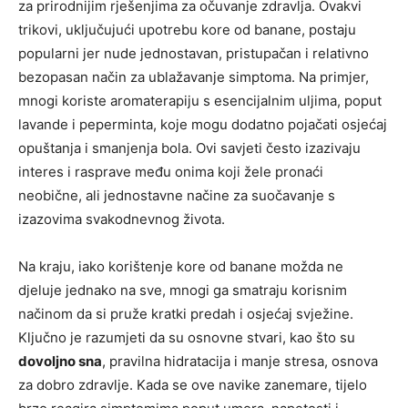
za prirodnijim rješenjima za očuvanje zdravlja. Ovakvi
trikovi, uključujući upotrebu kore od banane, postaju
popularni jer nude jednostavan, pristupačan i relativno
bezopasan način za ublažavanje simptoma.
Na primjer,
mnogi koriste aromaterapiju s esencijalnim uljima, poput
lavande i peperminta, koje mogu dodatno pojačati osjećaj
opuštanja i smanjenja bola. Ovi savjeti često izazivaju
interes i rasprave među onima koji žele pronaći
neobične, ali jednostavne načine za suočavanje s
izazovima svakodnevnog života.
Na kraju, iako korištenje kore od banane možda ne
djeluje jednako na sve, mnogi ga smatraju korisnim
načinom da si pruže kratki predah i osjećaj svježine.
Ključno je razumjeti da su osnovne stvari, kao što su
dovoljno sna
, pravilna hidratacija i manje stresa, osnova
za dobro zdravlje. Kada se ove navike zanemare, tijelo