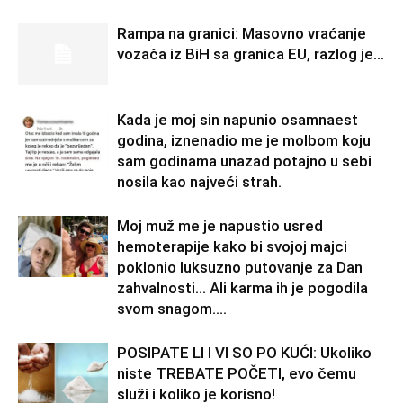
Rampa na granici: Masovno vraćanje
vozača iz BiH sa granica EU, razlog je…
Kada je moj sin napunio osamnaest
godina, iznenadio me je molbom koju
sam godinama unazad potajno u sebi
nosila kao najveći strah.
Moj muž me je napustio usred
hemoterapije kako bi svojoj majci
poklonio luksuzno putovanje za Dan
zahvalnosti… Ali karma ih je pogodila
svom snagom....
POSIPATE LI I VI SO PO KUĆI: Ukoliko
niste TREBATE POČETI, evo čemu
služi i koliko je korisno!