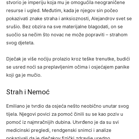
stvorio je imperiju koja mu je omogućila neograničene
resurse i ugled. Međutim, kada je njegov sin počeo
pokazivati znake straha i anksioznosti, Alejandrov svet se
srušio. Bez obzira na sve materijalne blagodati, on se
suočio sa nečim što novac ne može popraviti – strahom
svog djeteta.
Dječak je više noćiju prolazio kroz teške trenutke, budići
se usred noći sa preplavljenim očima i osjećajem panike
koji ga je mučio.
Strah i Nemoć
Emiliano je tvrdio da osjeća nešto neobično unutar svog
tijela. Njegovi povici za pomoć činili su se kao poziv u
pomoć iz najmračnijih dubina. Utvrđeno je da su svi
medicinski pregledi, rendgenski snimci i analize
pokazivali da je dječakov fizički zdravlje uredno.