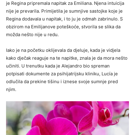
je Regina pripremala napitak za Emiliana. Njena intuicija
nije je prevarila. Primijetila je sumnjive sastojke koje je
Regina dodavala u napitak, i to ju je odmah zabrinulo. S
obzirom na Emilijanove poteškoće, stvorila se slika da
možda nešto nije u redu.
Iako je na početku oklijevala da djeluje, kada je vidjela
kako dječak reaguje na te napitke, znala je da mora nešto
učiniti. U trenutku kada je Alejandro bio spreman
potpisati dokumente za psihijatrijsku kliniku, Lucía je
odlučila da prekine tišinu i iznese svoje sumnje pred
njim.