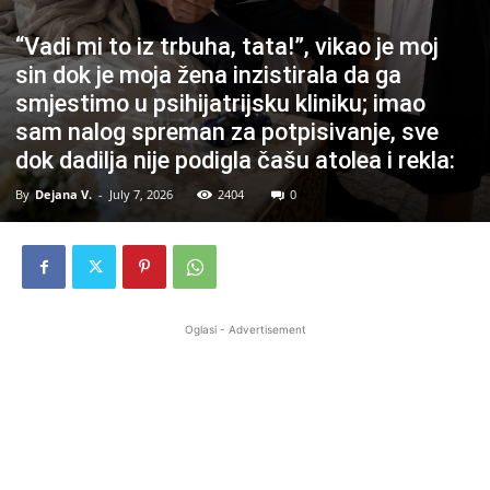
“Vadi mi to iz trbuha, tata!”, vikao je moj
sin dok je moja žena inzistirala da ga
smjestimo u psihijatrijsku kliniku; imao
sam nalog spreman za potpisivanje, sve
dok dadilja nije podigla čašu atolea i rekla:
By
Dejana V.
-
July 7, 2026
2404
0
Oglasi - Advertisement