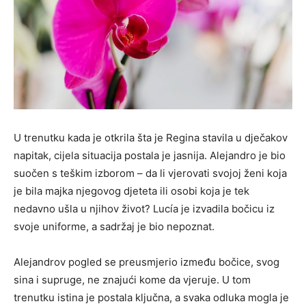
U trenutku kada je otkrila šta je Regina stavila u dječakov
napitak, cijela situacija postala je jasnija. Alejandro je bio
suočen s teškim izborom – da li vjerovati svojoj ženi koja
je bila majka njegovog djeteta ili osobi koja je tek
nedavno ušla u njihov život? Lucía je izvadila bočicu iz
svoje uniforme, a sadržaj je bio nepoznat.
Alejandrov pogled se preusmjerio između bočice, svog
sina i supruge, ne znajući kome da vjeruje. U tom
trenutku istina je postala ključna, a svaka odluka mogla je