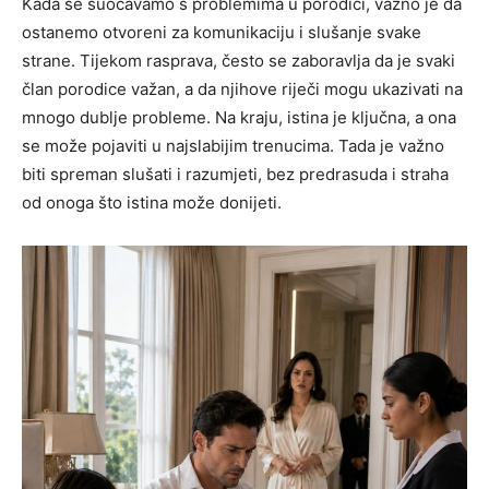
Kada se suočavamo s problemima u porodici, važno je da
ostanemo otvoreni za komunikaciju i slušanje svake
strane. Tijekom rasprava, često se zaboravlja da je svaki
član porodice važan, a da njihove riječi mogu ukazivati na
mnogo dublje probleme. Na kraju, istina je ključna, a ona
se može pojaviti u najslabijim trenucima. Tada je važno
biti spreman slušati i razumjeti, bez predrasuda i straha
od onoga što istina može donijeti.