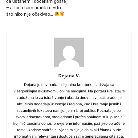
da ustanem i dočekam goste
– a tada sam uradila nešto
što niko nije očekivao…
Dejana V.
Dejana je novinarka i digitalna kreatorka sadržaja sa
višegodišnjim iskustvom u online medijima. Na portalu Prelistaj.rs
zadužena je za istraživanje i obradu dnevnih vijesti, praćenje
aktuelnih događaja iz zemlje i regiona, kao i kreiranje jasnih i
razumljivih tekstova namijenjenih široj publici. Poznata je po
svom jednostavnom, preglednom i profesionalnom stilu pisanja
kojim čitaocima donosi provjerene informacije, pažljivo obrađene
teme i korisne sadržaje. Njena misija je da svaki članak bude
informativan, relevantan i dostupan svim generacijama čitalaca.