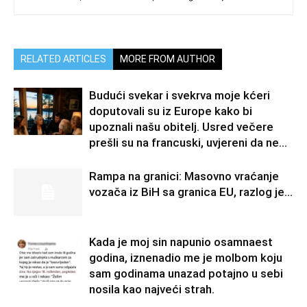
RELATED ARTICLES
MORE FROM AUTHOR
Budući svekar i svekrva moje kćeri
doputovali su iz Europe kako bi
upoznali našu obitelj. Usred večere
prešli su na francuski, uvjereni da ne...
Rampa na granici: Masovno vraćanje
vozača iz BiH sa granica EU, razlog je…
Kada je moj sin napunio osamnaest
godina, iznenadio me je molbom koju
sam godinama unazad potajno u sebi
nosila kao najveći strah.