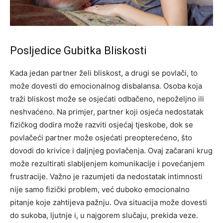
Posljedice Gubitka Bliskosti
Kada jedan partner želi bliskost, a drugi se povlači, to
može dovesti do emocionalnog disbalansa. Osoba koja
traži bliskost može se osjećati odbačeno, nepoželjno ili
neshvaćeno. Na primjer, partner koji osjeća nedostatak
fizičkog dodira može razviti osjećaj tjeskobe, dok se
povlačeći partner može osjećati preopterećeno, što
dovodi do krivice i daljnjeg povlačenja. Ovaj začarani krug
može rezultirati slabljenjem komunikacije i povećanjem
frustracije. Važno je razumjeti da nedostatak intimnosti
nije samo fizički problem, već duboko emocionalno
pitanje koje zahtijeva pažnju. Ova situacija može dovesti
do sukoba, ljutnje i, u najgorem slučaju, prekida veze.