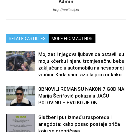
Admin
http://prelistaj.rs
RELATED ARTICLES
MORE FROM AUTHOR
Moj zet i njegova ljubavnica ostavili su
moju kćerku i njenu tromjesečnu bebu
zaključane u automobilu na nesnosnoj
vrućini. Kada sam razbila prozor kako...
0BN0VlLl R0MANSU NAK0N 7 G0DlNA!
Marija Šerifović pokazala JAČU
P0L0VINU – EV0 K0 JE 0N
Službeni put između rasporeda i
anegdota: kako posao postaje priča
koju se prepričava