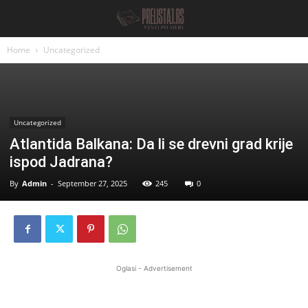
Home
Uncategorized
Uncategorized
Atlantida Balkana: Da li se drevni grad krije
ispod Jadrana?
By
Admin
-
September 27, 2025
245
0
Oglasi - Advertisement