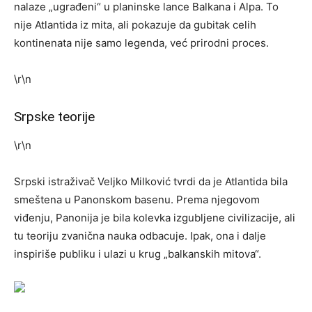
nalaze „ugrađeni“ u planinske lance Balkana i Alpa. To
nije Atlantida iz mita, ali pokazuje da gubitak celih
kontinenata nije samo legenda, već prirodni proces.
\r\n
Srpske teorije
\r\n
Srpski istraživač Veljko Milković tvrdi da je Atlantida bila
smeštena u Panonskom basenu. Prema njegovom
viđenju, Panonija je bila kolevka izgubljene civilizacije, ali
tu teoriju zvanična nauka odbacuje. Ipak, ona i dalje
inspiriše publiku i ulazi u krug „balkanskih mitova“.