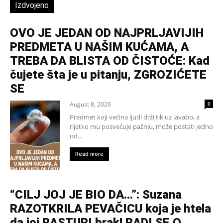
Izdvojeno
OVO JE JEDAN OD NAJPRLJAVIJIH
PREDMETA U NAŠIM KUĆAMA, A
TREBA DA BLISTA OD ČISTOĆE: Kad
čujete šta je u pitanju, ZGROZIĆETE
SE
August 8, 2026
0
Predmet koji većina ljudi drži tik uz lavabo, a
rijetko mu posvećuje pažnju, može postati jedno
od...
Read more
“CILJ JOJ JE BIO DA…”: Suzana
RAZOTKRILA PEVAČICU koja je htela
da joj RASTURI brak! RADI SE O