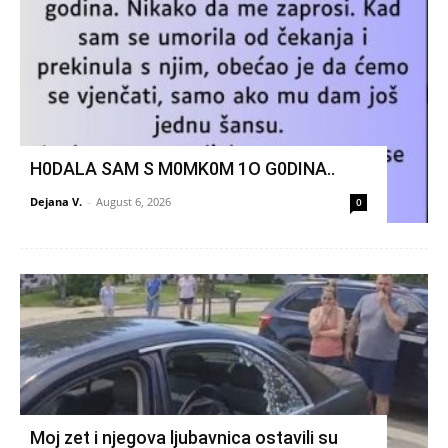
H0DALA SAM S M0MK0M 1O G0DINA..
Dejana V.
-
August 6, 2026
0
Moj zet i njegova ljubavnica ostavili su