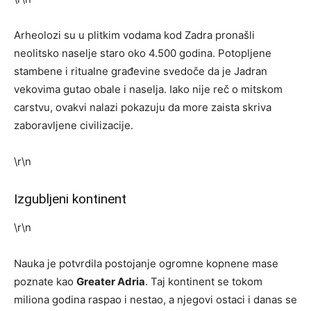
Arheolozi su u plitkim vodama kod Zadra pronašli
neolitsko naselje staro oko 4.500 godina. Potopljene
stambene i ritualne građevine svedoče da je Jadran
vekovima gutao obale i naselja. Iako nije reč o mitskom
carstvu, ovakvi nalazi pokazuju da more zaista skriva
zaboravljene civilizacije.
\r\n
Izgubljeni kontinent
\r\n
Nauka je potvrdila postojanje ogromne kopnene mase
poznate kao
Greater Adria
. Taj kontinent se tokom
miliona godina raspao i nestao, a njegovi ostaci i danas se