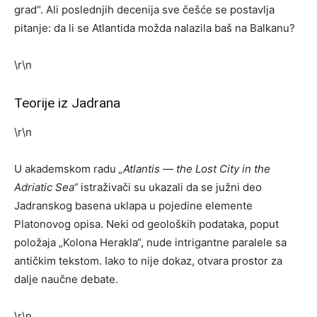
grad“. Ali poslednjih decenija sve češće se postavlja
pitanje: da li se Atlantida možda nalazila baš na Balkanu?
\r\n
Teorije iz Jadrana
\r\n
U akademskom radu
„Atlantis — the Lost City in the
Adriatic Sea“
istraživači su ukazali da se južni deo
Jadranskog basena uklapa u pojedine elemente
Platonovog opisa. Neki od geoloških podataka, poput
položaja „Kolona Herakla“, nude intrigantne paralele sa
antičkim tekstom. Iako to nije dokaz, otvara prostor za
dalje naučne debate.
\r\n