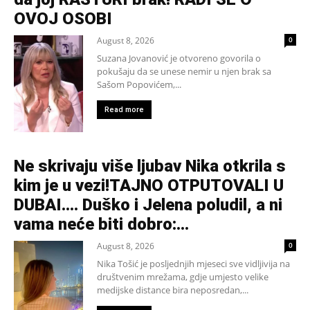
OVOJ OSOBI
August 8, 2026
0
Suzana Jovanović je otvoreno govorila o
pokušaju da se unese nemir u njen brak sa
Sašom Popovićem,...
Read more
Ne skrivaju više ljubav Nika otkrila s
kim je u vezi!TAJNO OTPUTOVALI U
DUBAI…. Duško i Jelena poludil, a ni
vama neće biti dobro:...
August 8, 2026
0
Nika Tošić je posljednjih mjeseci sve vidljivija na
društvenim mrežama, gdje umjesto velike
medijske distance bira neposredan,...