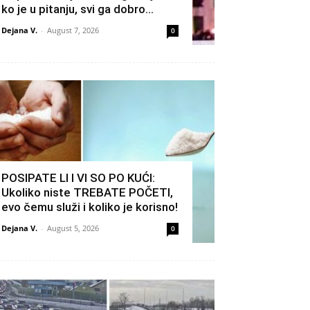
ko je u pitanju, svi ga dobro...
Dejana V.
-
August 7, 2026
0
POSIPATE LI I VI SO PO KUĆI:
Ukoliko niste TREBATE POČETI,
evo čemu služi i koliko je korisno!
Dejana V.
-
August 5, 2026
0