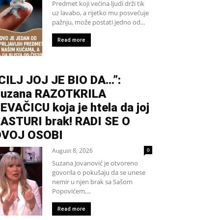
Predmet koji većina ljudi drži tik
uz lavabo, a rijetko mu posvećuje
pažnju, može postati jedno od...
Read more
CILJ JOJ JE BIO DA…”:
uzana RAZOTKRILA
EVAČICU koja je htela da joj
ASTURI brak! RADI SE O
OVOJ OSOBI
August 8, 2026
0
Suzana Jovanović je otvoreno
govorila o pokušaju da se unese
nemir u njen brak sa Sašom
Popovićem,...
Read more