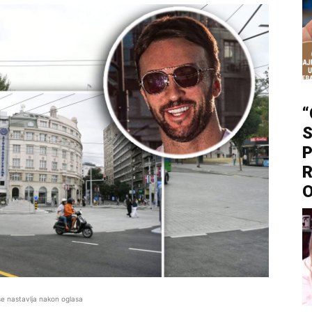
“
S
P
R
se nastavlja nakon oglasa