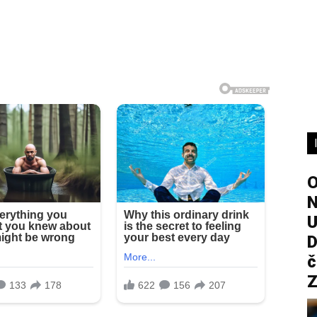
O
U
D
č
Z