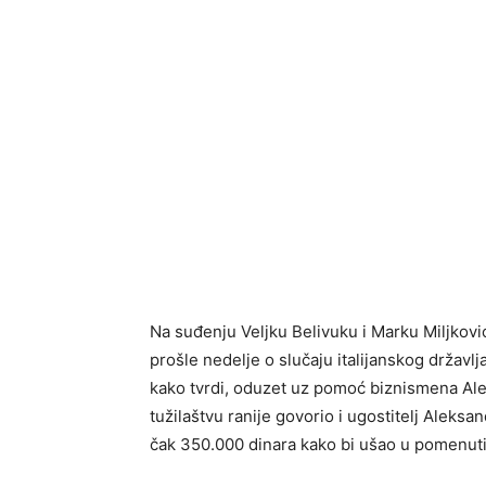
Na suđenju Veljku Belivuku i Marku Miljkovi
prošle nedelje o slučaju italijanskog državlja
kako tvrdi, oduzet uz pomoć biznismena Alek
tužilaštvu ranije govorio i ugostitelj Aleks
čak 350.000 dinara kako bi ušao u pomenuti 