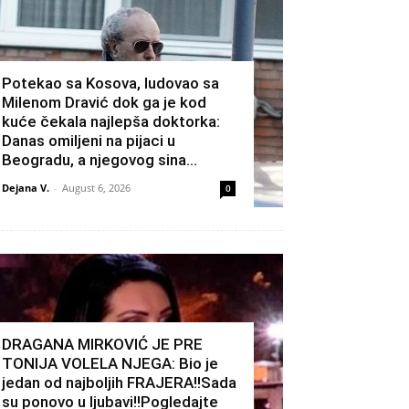
Potekao sa Kosova, ludovao sa
Milenom Dravić dok ga je kod
kuće čekala najlepša doktorka:
Danas omiljeni na pijaci u
Beogradu, a njegovog sina...
Dejana V.
-
August 6, 2026
0
DRAGANA MIRKOVIĆ JE PRE
TONIJA VOLELA NJEGA: Bio je
jedan od najboljih FRAJERA!!Sada
su ponovo u ljubavi!!Pogledajte