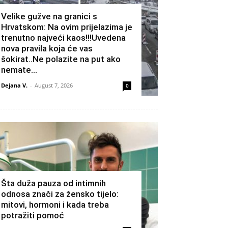
Velike gužve na granici s
Hrvatskom: Na ovim prijelazima je
trenutno najveći kaos!!!Uvedena
nova pravila koja će vas
šokirat..Ne polazite na put ako
nemate...
Dejana V.
-
August 7, 2026
0
Šta duža pauza od intimnih
odnosa znači za žensko tijelo:
mitovi, hormoni i kada treba
potražiti pomoć