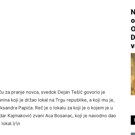
N
o
O
D
v
ću za pranje novca, svedok Dejan Tešić govorio je
nina koji je držao lokal na Trgu republike, a koji mu je,
sandra Papića. Reč je o lokalu za koji je o kojem je u
andar Kajmaković zvani Aca Bosanac, koji je navodno dao
lokal.\r\n