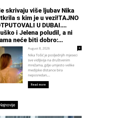
e skrivaju više ljubav Nika
tkrila s kim je u vezi!TAJNO
TPUTOVALI U DUBAI….
uško i Jelena poludil, a ni
ama neće biti dobro:...
August 8, 2026
0
Nika Tošić je posljednjih mjeseci
sve vidljivija na društvenim
mrežama, gdje umjesto velike
medijske distance bira
neposredan,...
Read more
Najnovije