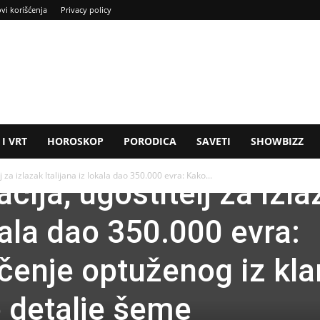
ovi korišćenja
Privacy policy
I VRT
HOROSKOP
PORODICA
SAVETI
SHOWBIZZ
j za izlazak Italijana iz lokala dao 350.000 evra: Kako...
acija, ugostitelj za izl
okala dao 350.000 evra:
čenje optuženog iz kl
o detalje šeme