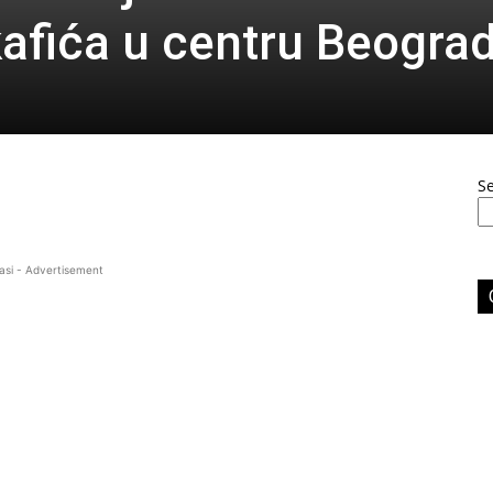
afića u centru Beogra
S
asi - Advertisement