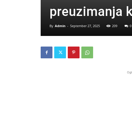
preuzimanja k
By
Admin
-
September 27, 2025
209
0
Ogl