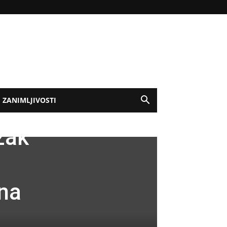
ZANIMLJIVOSTI
azak
ana