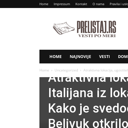
Home
Impressum
Kontakt
O nama
Pravila i usl
Prelistaj
RS
HOME
NAJNOVIJE
VESTI
DOM 
Uncategorized
Home
Uncategorized
Atraktivna lokacija, ugostitel
Atraktivna lok
Italijana iz l
Kako je svedo
Belivuk otkril