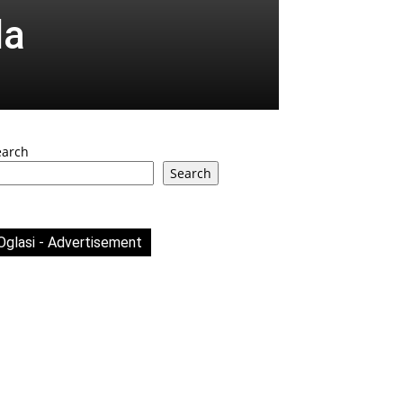
da
earch
Search
Oglasi - Advertisement