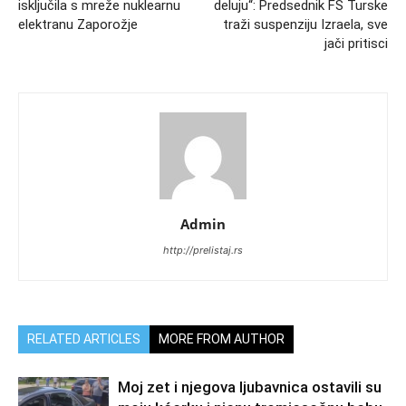
isključila s mreže nuklearnu
deluju“: Predsednik FS Turske
elektranu Zaporožje
traži suspenziju Izraela, sve
jači pritisci
Admin
http://prelistaj.rs
RELATED ARTICLES
MORE FROM AUTHOR
Moj zet i njegova ljubavnica ostavili su