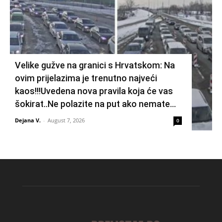
Velike gužve na granici s Hrvatskom: Na
ovim prijelazima je trenutno najveći
kaos!!!Uvedena nova pravila koja će vas
šokirat..Ne polazite na put ako nemate...
Dejana V.
-
August 7, 2026
0