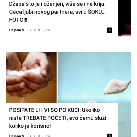
Džaba što je i oženjen, više se i ne kriju:
Ceca ljubi novog partnera, svi u ŠOKU…
FOTO!!!
Dejana V.
-
August 5, 2026
0
POSIPATE LI I VI SO PO KUĆI: Ukoliko
niste TREBATE POČETI, evo čemu služi i
koliko je korisno!
Dejana V.
-
August 5, 2026
0