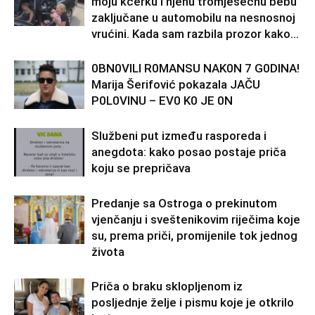
moju kćerku i njenu tromjesečnu bebu
zaključane u automobilu na nesnosnoj
vrućini. Kada sam razbila prozor kako...
0BN0VlLl R0MANSU NAK0N 7 G0DlNA!
Marija Šerifović pokazala JAČU
P0L0VINU – EV0 K0 JE 0N
Službeni put između rasporeda i
anegdota: kako posao postaje priča
koju se prepričava
Predanje sa Ostroga o prekinutom
vjenčanju i sveštenikovim riječima koje
su, prema priči, promijenile tok jednog
života
Priča o braku sklopljenom iz
posljednje želje i pismu koje je otkrilo