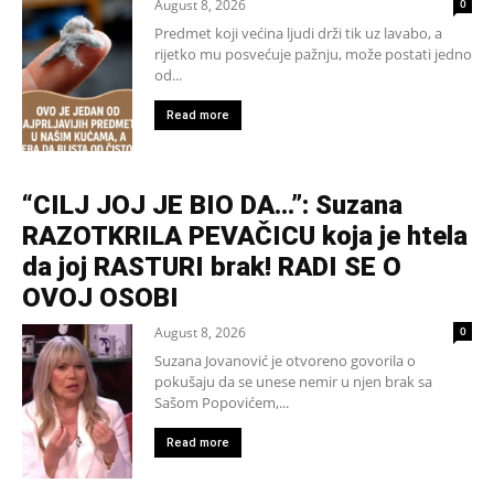
August 8, 2026
0
Predmet koji većina ljudi drži tik uz lavabo, a
rijetko mu posvećuje pažnju, može postati jedno
od...
Read more
“CILJ JOJ JE BIO DA…”: Suzana
RAZOTKRILA PEVAČICU koja je htela
da joj RASTURI brak! RADI SE O
OVOJ OSOBI
August 8, 2026
0
Suzana Jovanović je otvoreno govorila o
pokušaju da se unese nemir u njen brak sa
Sašom Popovićem,...
Read more