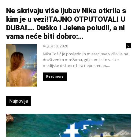
Ne skrivaju više ljubav Nika otkrila s
kim je u vezi!TAJNO OTPUTOVALI U
DUBAI…. Duško i Jelena poludil, a ni
vama neće biti dobro:...
August 8, 2026
0
Nika Tošić je posljednjih mjeseci sve vidljivija na
društvenim mrežama, gdje umjesto velike
medijske distance bira neposredan,...
Read more
Najnovije