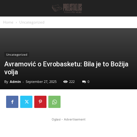
Home
Uncategorized
Uncategorized
Avramović o Evrobasketu: Bila je to Božija
volja
By
Admin
-
September 27, 2025
222
0
Oglasi - Advertisement