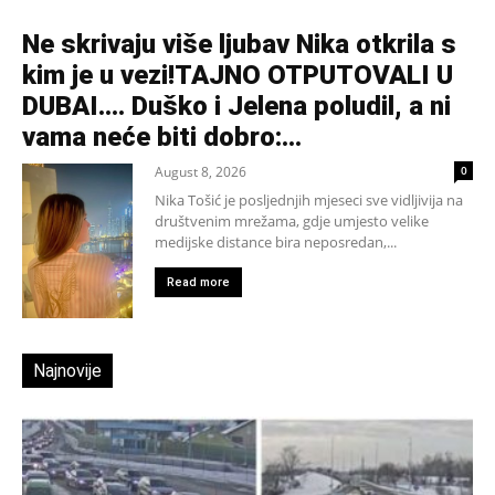
Ne skrivaju više ljubav Nika otkrila s
kim je u vezi!TAJNO OTPUTOVALI U
DUBAI…. Duško i Jelena poludil, a ni
vama neće biti dobro:...
August 8, 2026
0
Nika Tošić je posljednjih mjeseci sve vidljivija na
društvenim mrežama, gdje umjesto velike
medijske distance bira neposredan,...
Read more
Najnovije