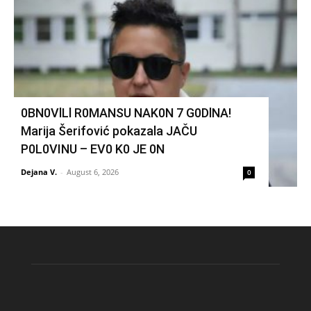
0BN0VlLl R0MANSU NAK0N 7 G0DlNA!
Marija Šerifović pokazala JAČU
P0L0VINU – EV0 K0 JE 0N
Dejana V.
-
August 6, 2026
0