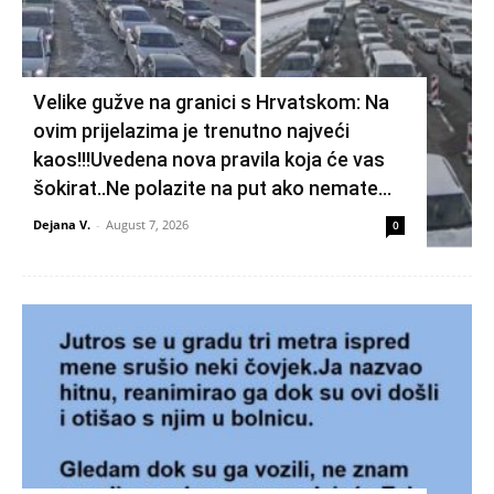
Velike gužve na granici s Hrvatskom: Na
ovim prijelazima je trenutno najveći
kaos!!!Uvedena nova pravila koja će vas
šokirat..Ne polazite na put ako nemate...
Dejana V.
-
August 7, 2026
0