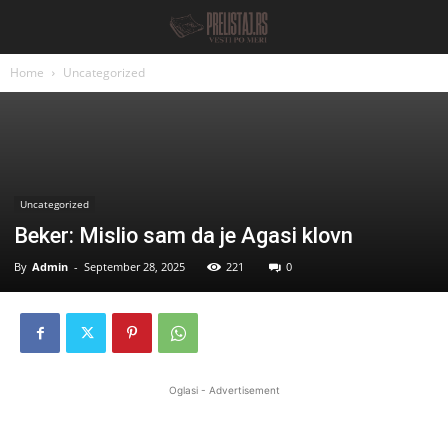
Home
Uncategorized
Uncategorized
Beker: Mislio sam da je Agasi klovn
By
Admin
-
September 28, 2025
221
0
Oglasi - Advertisement