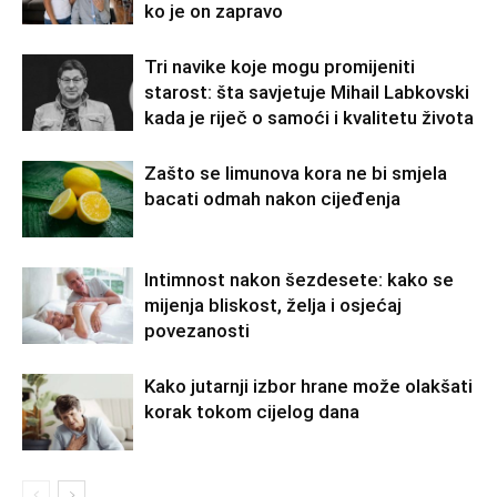
ko je on zapravo
Tri navike koje mogu promijeniti
starost: šta savjetuje Mihail Labkovski
kada je riječ o samoći i kvalitetu života
Zašto se limunova kora ne bi smjela
bacati odmah nakon cijeđenja
Intimnost nakon šezdesete: kako se
mijenja bliskost, želja i osjećaj
povezanosti
Kako jutarnji izbor hrane može olakšati
korak tokom cijelog dana