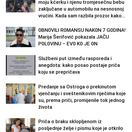
moju kćerku i njenu tromjesečnu bebu
zaključane u automobilu na nesnosnoj
vrućini. Kada sam razbila prozor kako...
0BN0VlLl R0MANSU NAK0N 7 G0DlNA!
Marija Šerifović pokazala JAČU
P0L0VINU – EV0 K0 JE 0N
Službeni put između rasporeda i
anegdota: kako posao postaje priča
koju se prepričava
Predanje sa Ostroga o prekinutom
vjenčanju i sveštenikovim riječima koje
su, prema priči, promijenile tok jednog
života
Priča o braku sklopljenom iz
posljednje želje i pismu koje je otkrilo