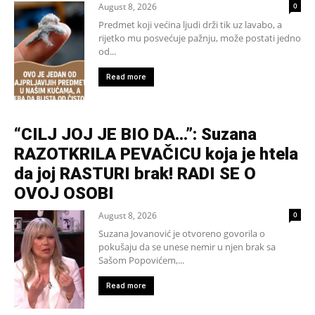
August 8, 2026
0
Predmet koji većina ljudi drži tik uz lavabo, a
rijetko mu posvećuje pažnju, može postati jedno
od...
Read more
“CILJ JOJ JE BIO DA…”: Suzana
RAZOTKRILA PEVAČICU koja je htela
da joj RASTURI brak! RADI SE O
OVOJ OSOBI
August 8, 2026
0
Suzana Jovanović je otvoreno govorila o
pokušaju da se unese nemir u njen brak sa
Sašom Popovićem,...
Read more