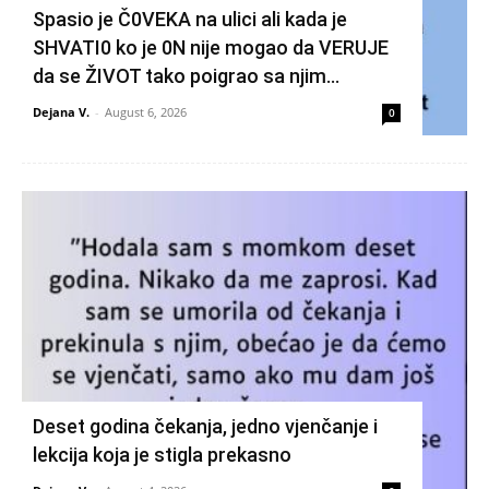
Spasio je Č0VEKA na ulici ali kada je
SHVATI0 ko je 0N nije mogao da VERUJE
da se ŽIVOT tako poigrao sa njim…
Dejana V.
-
August 6, 2026
0
Deset godina čekanja, jedno vjenčanje i
lekcija koja je stigla prekasno