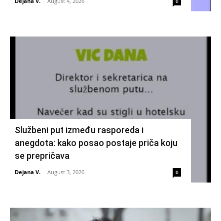
Dejana V.
-
August 4, 2026
0
Službeni put između rasporeda i
anegdota: kako posao postaje priča koju
se prepričava
Dejana V.
-
August 3, 2026
0