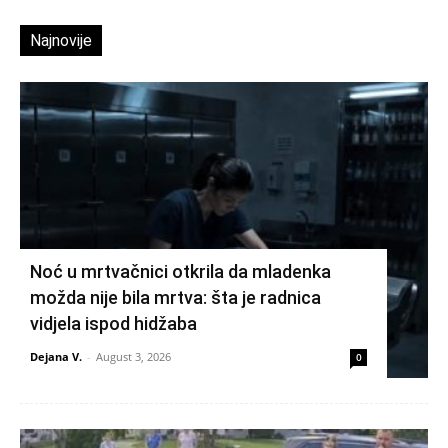
Najnovije
Noć u mrtvačnici otkrila da mladenka
možda nije bila mrtva: šta je radnica
vidjela ispod hidžaba
Dejana V.
-
August 3, 2026
0