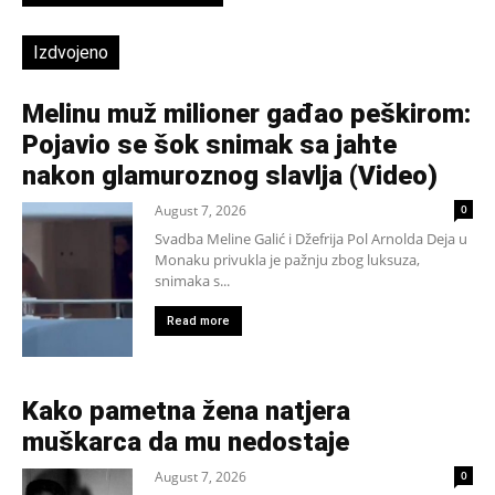
Izdvojeno
Melinu muž milioner gađao peškirom:
Pojavio se šok snimak sa jahte
nakon glamuroznog slavlja (Video)
August 7, 2026
0
Svadba Meline Galić i Džefrija Pol Arnolda Deja u
Monaku privukla je pažnju zbog luksuza,
snimaka s...
Read more
Kako pametna žena natjera
muškarca da mu nedostaje
August 7, 2026
0