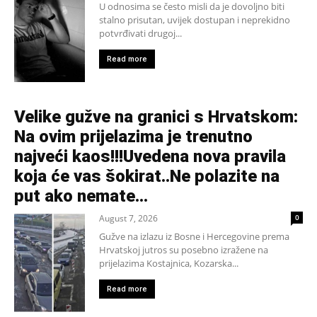
U odnosima se često misli da je dovoljno biti
stalno prisutan, uvijek dostupan i neprekidno
potvrđivati drugoj...
Read more
Velike gužve na granici s Hrvatskom:
Na ovim prijelazima je trenutno
najveći kaos!!!Uvedena nova pravila
koja će vas šokirat..Ne polazite na
put ako nemate...
August 7, 2026
0
Gužve na izlazu iz Bosne i Hercegovine prema
Hrvatskoj jutros su posebno izražene na
prijelazima Kostajnica, Kozarska...
Read more