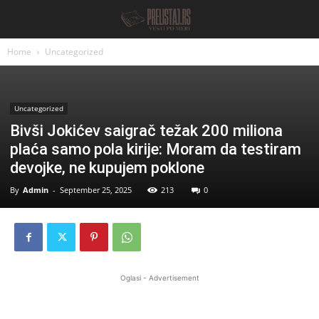
Home
Uncategorized
Uncategorized
Bivši Jokićev saigrač težak 200 miliona
plaća samo pola kirije: Moram da testiram
devojke, ne kupujem poklone
By
Admin
-
September 25, 2025
213
0
Oglasi - Advertisement