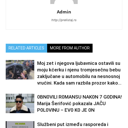
Admin
http://prelistaj.rs
RELATED ARTICLES
MORE FROM AUTHOR
Moj zet i njegova ljubavnica ostavili su
moju kćerku i njenu tromjesečnu bebu
zaključane u automobilu na nesnosnoj
vrućini. Kada sam razbila prozor kako...
0BN0VlLl R0MANSU NAK0N 7 G0DlNA!
Marija Šerifović pokazala JAČU
P0L0VINU – EV0 K0 JE 0N
Službeni put između rasporeda i