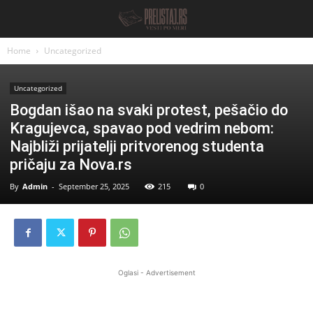
Home
Uncategorized
Uncategorized
Bogdan išao na svaki protest, pešačio do
Kragujevca, spavao pod vedrim nebom:
Najbliži prijatelji pritvorenog studenta
pričaju za Nova.rs
By
Admin
-
September 25, 2025
215
0
Oglasi - Advertisement