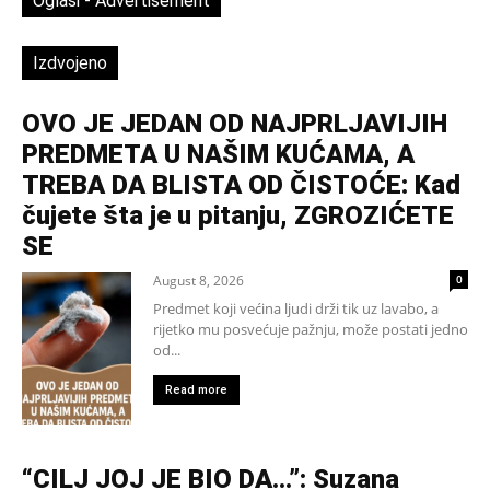
Oglasi - Advertisement
Izdvojeno
OVO JE JEDAN OD NAJPRLJAVIJIH
PREDMETA U NAŠIM KUĆAMA, A
TREBA DA BLISTA OD ČISTOĆE: Kad
čujete šta je u pitanju, ZGROZIĆETE
SE
August 8, 2026
0
Predmet koji većina ljudi drži tik uz lavabo, a
rijetko mu posvećuje pažnju, može postati jedno
od...
Read more
“CILJ JOJ JE BIO DA…”: Suzana