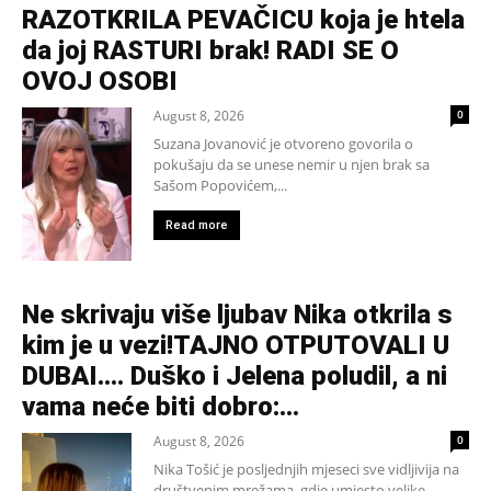
RAZOTKRILA PEVAČICU koja je htela
da joj RASTURI brak! RADI SE O
OVOJ OSOBI
August 8, 2026
0
Suzana Jovanović je otvoreno govorila o
pokušaju da se unese nemir u njen brak sa
Sašom Popovićem,...
Read more
Ne skrivaju više ljubav Nika otkrila s
kim je u vezi!TAJNO OTPUTOVALI U
DUBAI…. Duško i Jelena poludil, a ni
vama neće biti dobro:...
August 8, 2026
0
Nika Tošić je posljednjih mjeseci sve vidljivija na
društvenim mrežama, gdje umjesto velike