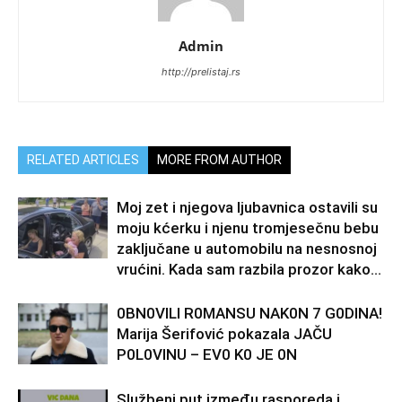
Admin
http://prelistaj.rs
RELATED ARTICLES
MORE FROM AUTHOR
Moj zet i njegova ljubavnica ostavili su
moju kćerku i njenu tromjesečnu bebu
zaključane u automobilu na nesnosnoj
vrućini. Kada sam razbila prozor kako...
0BN0VlLl R0MANSU NAK0N 7 G0DlNA!
Marija Šerifović pokazala JAČU
P0L0VINU – EV0 K0 JE 0N
Službeni put između rasporeda i