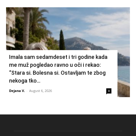
Imala sam sedamdeset i tri godine kada
me muž pogledao ravno u oči i rekao:
“Stara si. Bolesna si. Ostavljam te zbog
nekoga tko...
Dejana V.
-
August 6, 2026
0