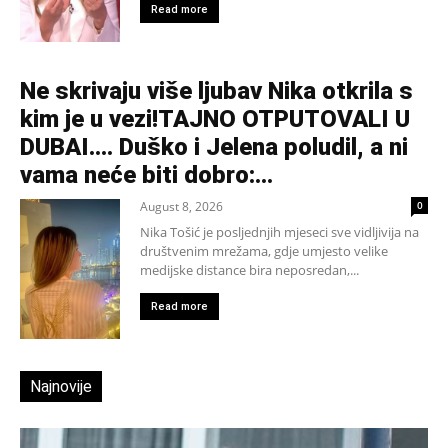
Read more
Ne skrivaju više ljubav Nika otkrila s
kim je u vezi!TAJNO OTPUTOVALI U
DUBAI…. Duško i Jelena poludil, a ni
vama neće biti dobro:...
August 8, 2026
0
Nika Tošić je posljednjih mjeseci sve vidljivija na
društvenim mrežama, gdje umjesto velike
medijske distance bira neposredan,...
Read more
Najnovije