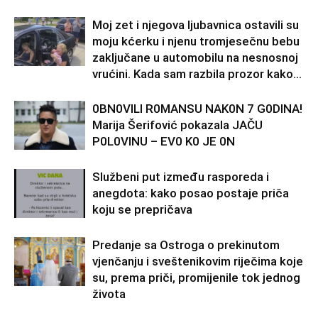
Moj zet i njegova ljubavnica ostavili su
moju kćerku i njenu tromjesečnu bebu
zaključane u automobilu na nesnosnoj
vrućini. Kada sam razbila prozor kako...
0BN0VlLl R0MANSU NAK0N 7 G0DlNA!
Marija Šerifović pokazala JAČU
P0L0VINU – EV0 K0 JE 0N
Službeni put između rasporeda i
anegdota: kako posao postaje priča
koju se prepričava
Predanje sa Ostroga o prekinutom
vjenčanju i sveštenikovim riječima koje
su, prema priči, promijenile tok jednog
života