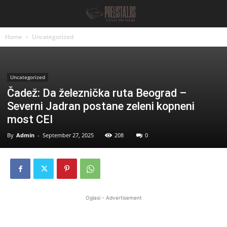
Home
Uncategorized
Uncategorized
Čadež: Da železnička ruta Beograd –
Severni Jadran postane zeleni kopneni
most CEI
By
Admin
-
September 27, 2025
208
0
Oglasi - Advertisement