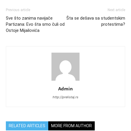
Previous article
Next article
Sve što zanima navijače
Šta se dešava sa studentskim
Partizana: Evo šta smo čuli od
protestima?
Ostoje Mijailovića
Admin
http://prelistaj.rs
RELATED ARTICLES
MORE FROM AUTHOR