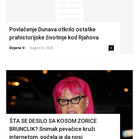
Povlačenje Dunava otkrilo ostatke
prahistorijske životinje kod Rjahova
Dejana V.
-
August 4, 2026
0
ŠTA SE DESILO SA KOSOM ZORICE
BRUNCLIK? Snimak pevačice kruži
internetom, počela je da nosi