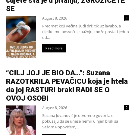
čujete šta je u pitanju, ZGROZIĆETE
SE
August 8, 2026
0
Predmet koji većina ljudi drži tik uz lavabo, a
rijetko mu posvećuje pažnju, može postati jedno
od...
Read more
“CILJ JOJ JE BIO DA…”: Suzana
RAZOTKRILA PEVAČICU koja je htela
da joj RASTURI brak! RADI SE O
OVOJ OSOBI
August 8, 2026
0
Suzana Jovanović je otvoreno govorila o
pokušaju da se unese nemir u njen brak sa
Sašom Popovićem,...