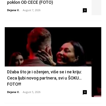
poklon OD CECE (FOTO)
Dejana V.
-
August 7, 2026
0
Džaba što je i oženjen, više se i ne kriju:
Ceca ljubi novog partnera, svi u ŠOKU…
FOTO!!!
Dejana V.
-
August 5, 2026
0