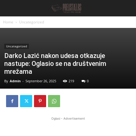
Home
Uncategorized
Uncategorized
Darko Lazić nakon udesa otkazuje
nastupe: Oglasio se na društvenim
mrežama
By
Admin
-
September 26, 2025
219
0
Oglasi - Advertisement