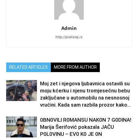
Admin
http://prelistaj.rs
RELATED ARTICLES
MORE FROM AUTHOR
Moj zet i njegova ljubavnica ostavili su
moju kćerku i njenu tromjesečnu bebu
zaključane u automobilu na nesnosnoj
vrućini. Kada sam razbila prozor kako...
0BN0VlLl R0MANSU NAK0N 7 G0DlNA!
Marija Šerifović pokazala JAČU
P0L0VINU – EV0 K0 JE 0N