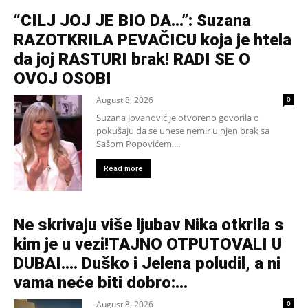
“CILJ JOJ JE BIO DA…”: Suzana
RAZOTKRILA PEVAČICU koja je htela
da joj RASTURI brak! RADI SE O
OVOJ OSOBI
August 8, 2026
0
Suzana Jovanović je otvoreno govorila o
pokušaju da se unese nemir u njen brak sa
Sašom Popovićem,...
Read more
Ne skrivaju više ljubav Nika otkrila s
kim je u vezi!TAJNO OTPUTOVALI U
DUBAI…. Duško i Jelena poludil, a ni
vama neće biti dobro:...
August 8, 2026
0