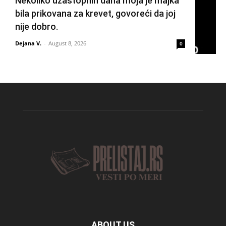
Nekoliko uzastopnih dana moja je majka
bila prikovana za krevet, govoreći da joj
nije dobro.
Dejana V.
-
August 8, 2026
0
ABOUT US