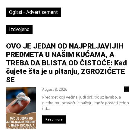
Oglasi - Advertisement
Izdvojeno
OVO JE JEDAN OD NAJPRLJAVIJIH
PREDMETA U NAŠIM KUĆAMA, A
TREBA DA BLISTA OD ČISTOĆE: Kad
čujete šta je u pitanju, ZGROZIĆETE
SE
August 8, 2026
0
Predmet koji većina ljudi drži tik uz lavabo, a
rijetko mu posvećuje pažnju, može postati jedno
od...
Read more