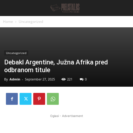
Home
Uncategorized
Uncategorized
Debakl Argentine, Južna Afrika pred
odbranom titule
By
Admin
-
September 27, 2025
221
0
Oglasi - Advertisement