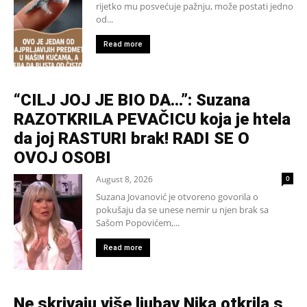
rijetko mu posvećuje pažnju, može postati jedno
od...
Read more
“CILJ JOJ JE BIO DA…”: Suzana
RAZOTKRILA PEVAČICU koja je htela
da joj RASTURI brak! RADI SE O
OVOJ OSOBI
August 8, 2026
0
Suzana Jovanović je otvoreno govorila o
pokušaju da se unese nemir u njen brak sa
Sašom Popovićem,...
Read more
Ne skrivaju više ljubav Nika otkrila s