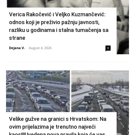
Verica Rakočević i Veljko Kuzmančević:
odnos koji je preživio pažnju javnosti,
razliku u godinama i stalna tumačenja sa
strane
Dejana V.
-
August 4, 2026
0
Velike gužve na granici s Hrvatskom: Na
ovim prijelazima je trenutno najveći
kaos!!!Uvedena nova pravila koja će vas