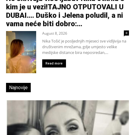
kim je u vezi!TAJNO OTPUTOVALI U
DUBAI…. Duško i Jelena poludil, a ni
vama neće biti dobro:...
August 8, 2026
0
Nika Tošić je posljednjih mjeseci sve vidljivija na
društvenim mrežama, gdje umjesto velike
medijske distance bira neposredan,...
Read more
Najnovije