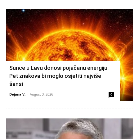
Sunce u Lavu donosi pojačanu energiju:
Pet znakova bi moglo osjetiti najviše
šansi
Dejana V.
-
August 3, 2026
0