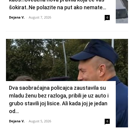
šokirat..Ne polazite na put ako nemate...
Dejana V.
-
August 7, 2026
0
Dva saobraćajna policajca zaustavila su
mladu ženu bez razloga, pribili je uz auto i
grubo stavili joj lisice. Ali kada joj je jedan
od...
Dejana V.
-
August 5, 2026
0