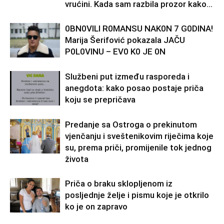
vrućini. Kada sam razbila prozor kako...
0BN0VlLl R0MANSU NAK0N 7 G0DlNA!
Marija Šerifović pokazala JAČU
P0L0VINU – EV0 K0 JE 0N
Službeni put između rasporeda i
anegdota: kako posao postaje priča
koju se prepričava
Predanje sa Ostroga o prekinutom
vjenčanju i sveštenikovim riječima koje
su, prema priči, promijenile tok jednog
života
Priča o braku sklopljenom iz
posljednje želje i pismu koje je otkrilo
ko je on zapravo