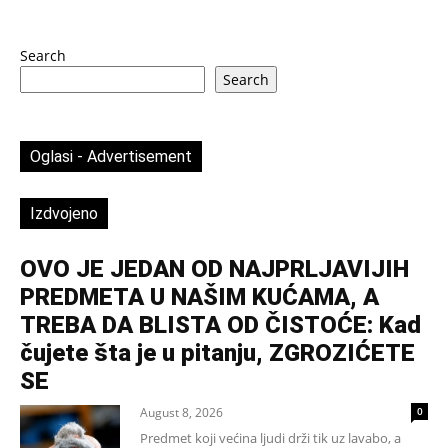
Search
Search
Oglasi - Advertisement
Izdvojeno
OVO JE JEDAN OD NAJPRLJAVIJIH
PREDMETA U NAŠIM KUĆAMA, A
TREBA DA BLISTA OD ČISTOĆE: Kad
čujete šta je u pitanju, ZGROZIĆETE
SE
August 8, 2026
0
Predmet koji većina ljudi drži tik uz lavabo, a