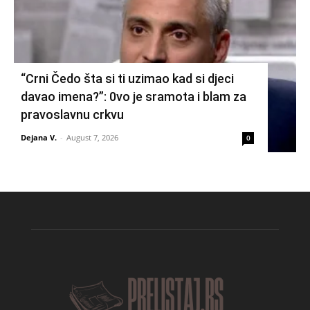
“Crni Čedo šta si ti uzimao kad si djeci
davao imena?”: 0vo je sramota i blam za
pravoslavnu crkvu
Dejana V.
-
August 7, 2026
0