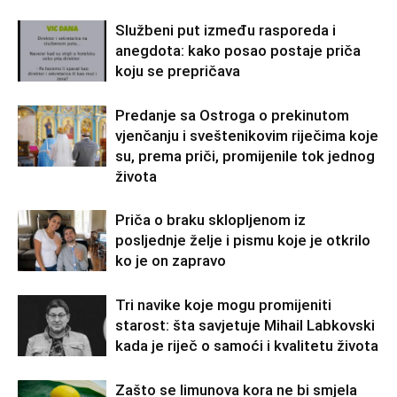
Službeni put između rasporeda i
anegdota: kako posao postaje priča
koju se prepričava
Predanje sa Ostroga o prekinutom
vjenčanju i sveštenikovim riječima koje
su, prema priči, promijenile tok jednog
života
Priča o braku sklopljenom iz
posljednje želje i pismu koje je otkrilo
ko je on zapravo
Tri navike koje mogu promijeniti
starost: šta savjetuje Mihail Labkovski
kada je riječ o samoći i kvalitetu života
Zašto se limunova kora ne bi smjela