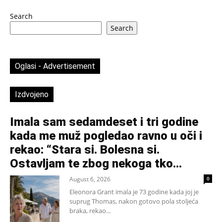
Search
Search
Oglasi - Advertisement
Izdvojeno
Imala sam sedamdeset i tri godine
kada me muž pogledao ravno u oči i
rekao: “Stara si. Bolesna si.
Ostavljam te zbog nekoga tko...
August 6, 2026
0
Eleonora Grant imala je 73 godine kada joj je
suprug Thomas, nakon gotovo pola stoljeća
braka, rekao...