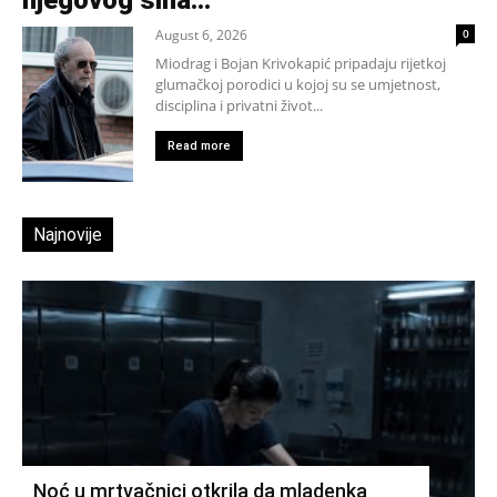
njegovog sina...
August 6, 2026
0
Miodrag i Bojan Krivokapić pripadaju rijetkoj
glumačkoj porodici u kojoj su se umjetnost,
disciplina i privatni život...
Read more
Najnovije
Noć u mrtvačnici otkrila da mladenka