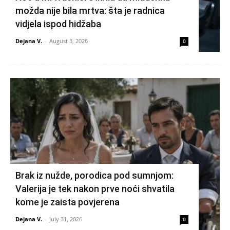
možda nije bila mrtva: šta je radnica
vidjela ispod hidžaba
Dejana V.
-
August 3, 2026
0
Brak iz nužde, porodica pod sumnjom:
Valerija je tek nakon prve noći shvatila
kome je zaista povjerena
Dejana V.
-
July 31, 2026
0