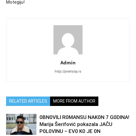
Motegiju!
Admin
http://prelistaj.rs
RELATED ARTICLES
MORE FROM AUTHOR
0BN0VlLl R0MANSU NAK0N 7 G0DlNA!
Marija Šerifović pokazala JAČU
P0L0VINU – EV0 K0 JE 0N