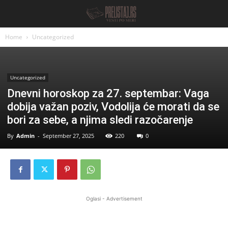
Home
Uncategorized
Uncategorized
Dnevni horoskop za 27. septembar: Vaga
dobija važan poziv, Vodolija će morati da se
bori za sebe, a njima sledi razočarenje
By
Admin
-
September 27, 2025
220
0
Oglasi - Advertisement