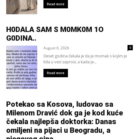
Read more
H0DALA SAM S M0MK0M 1O
G0DINA..
August 6, 2026
0
Deset godina čekala je da je momak s kojim je
bila u vezi zaprosi, a kada je...
Read more
Potekao sa Kosova, ludovao sa
Milenom Dravić dok ga je kod kuće
čekala najlepša doktorka: Danas
omiljeni na pijaci u Beogradu, a