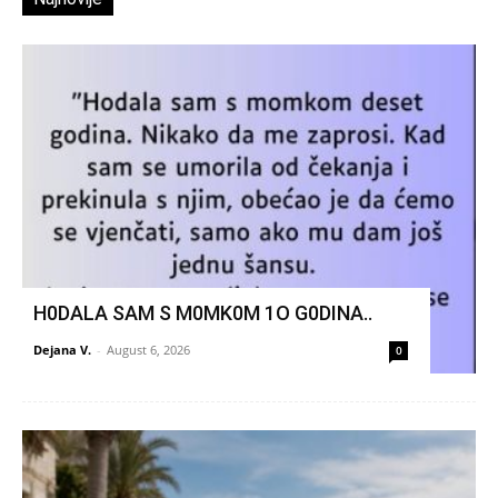
H0DALA SAM S M0MK0M 1O G0DINA..
Dejana V.
-
August 6, 2026
0