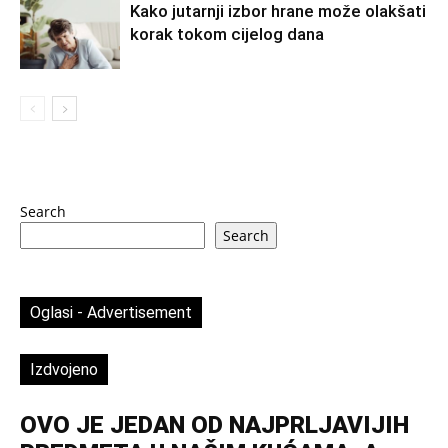
Kako jutarnji izbor hrane može olakšati
korak tokom cijelog dana
Search
Search
Oglasi - Advertisement
Izdvojeno
OVO JE JEDAN OD NAJPRLJAVIJIH