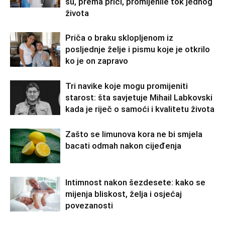
su, prema priči, promijenile tok jednog
života
Priča o braku sklopljenom iz
posljednje želje i pismu koje je otkrilo
ko je on zapravo
Tri navike koje mogu promijeniti
starost: šta savjetuje Mihail Labkovski
kada je riječ o samoći i kvalitetu života
Zašto se limunova kora ne bi smjela
bacati odmah nakon cijeđenja
Intimnost nakon šezdesete: kako se
mijenja bliskost, želja i osjećaj
povezanosti