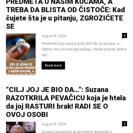
PREDMETA U NAŠIM KUĆAMA, A
TREBA DA BLISTA OD ČISTOĆE: Kad
čujete šta je u pitanju, ZGROZIĆETE
SE
August 8, 2026
0
Predmet koji većina ljudi drži tik uz lavabo, a
rijetko mu posvećuje pažnju, može postati jedno
od...
Read more
“CILJ JOJ JE BIO DA…”: Suzana
RAZOTKRILA PEVAČICU koja je htela
da joj RASTURI brak! RADI SE O
OVOJ OSOBI
August 8, 2026
0
Suzana Jovanović je otvoreno govorila o