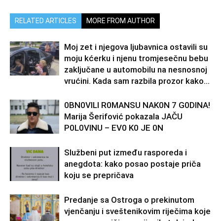
RELATED ARTICLES
MORE FROM AUTHOR
Moj zet i njegova ljubavnica ostavili su
moju kćerku i njenu tromjesečnu bebu
zaključane u automobilu na nesnosnoj
vrućini. Kada sam razbila prozor kako...
0BN0VlLl R0MANSU NAK0N 7 G0DlNA!
Marija Šerifović pokazala JAČU
P0L0VINU – EV0 K0 JE 0N
Službeni put između rasporeda i
anegdota: kako posao postaje priča
koju se prepričava
Predanje sa Ostroga o prekinutom
vjenčanju i sveštenikovim riječima koje