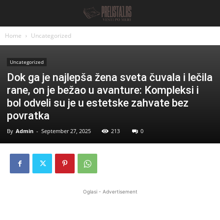
Home
Uncategorized
Uncategorized
Dok ga je najlepša žena sveta čuvala i lečila
rane, on je bežao u avanture: Kompleksi i
bol odveli su je u estetske zahvate bez
povratka
By
Admin
-
September 27, 2025
213
0
Oglasi - Advertisement