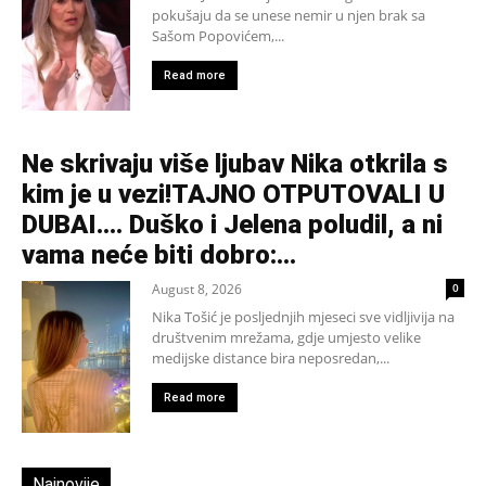
pokušaju da se unese nemir u njen brak sa
Sašom Popovićem,...
Read more
Ne skrivaju više ljubav Nika otkrila s
kim je u vezi!TAJNO OTPUTOVALI U
DUBAI…. Duško i Jelena poludil, a ni
vama neće biti dobro:...
August 8, 2026
0
Nika Tošić je posljednjih mjeseci sve vidljivija na
društvenim mrežama, gdje umjesto velike
medijske distance bira neposredan,...
Read more
Najnovije