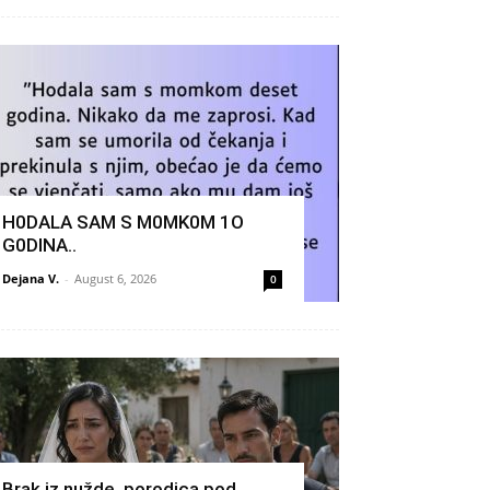
H0DALA SAM S M0MK0M 1O
G0DINA..
Dejana V.
-
August 6, 2026
0
Brak iz nužde, porodica pod