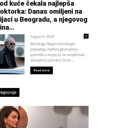
od kuće čekala najlepša
oktorka: Danas omiljeni na
ijaci u Beogradu, a njegovog
ina...
August 6, 2026
0
Miodrag i Bojan Krivokapić
pripadaju rijetkoj glumačkoj
porodici u kojoj su se umjetnost,
disciplina i privatni život...
Read more
Najnovije