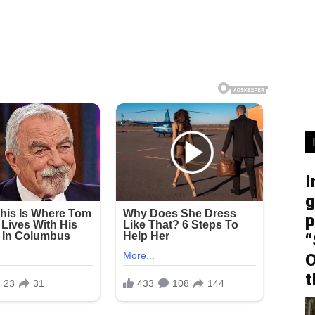
I
g
p
“
O
t