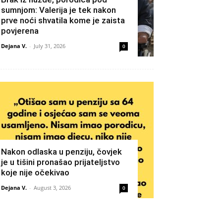
sumnjom: Valerija je tek nakon
prve noći shvatila kome je zaista
povjerena
Dejana V.
-
July 31, 2026
0
Nakon odlaska u penziju, čovjek
je u tišini pronašao prijateljstvo
koje nije očekivao
Dejana V.
-
August 3, 2026
0