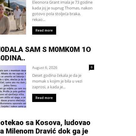
Eleonora Grant imala je 73 godine
kada joj je suprug Thomas, nakon
gotovo pola stoljeća braka,
rekao...
Read more
H0DALA SAM S M0MK0M 1O
0DINA..
August 6, 2026
0
Deset godina čekala je da je
momak s kojim je bila u vezi
zaprosi, a kada je...
Read more
otekao sa Kosova, ludovao
a Milenom Dravić dok ga je