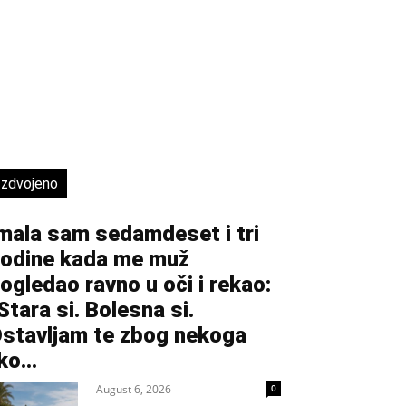
Izdvojeno
mala sam sedamdeset i tri
odine kada me muž
ogledao ravno u oči i rekao:
Stara si. Bolesna si.
stavljam te zbog nekoga
ko...
August 6, 2026
0