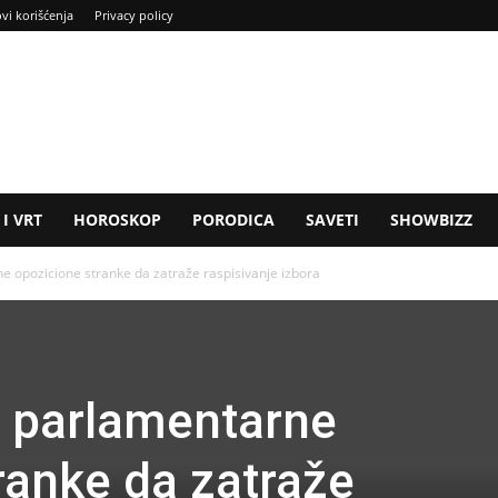
ovi korišćenja
Privacy policy
I VRT
HOROSKOP
PORODICA
SAVETI
SHOWBIZZ
e opozicione stranke da zatraže raspisivanje izbora
u parlamentarne
ranke da zatraže