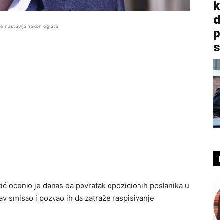
k
d
se nastavlja nakon oglasa
p
s
ić ocenio je danas da povratak opozicionih poslanika u
v smisao i pozvao ih da zatraže raspisivanje