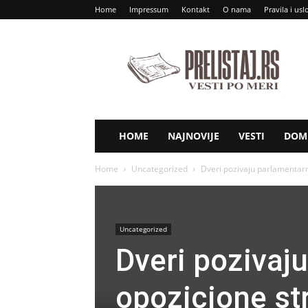
Home
Impressum
Kontakt
O nama
Pravila i usl
Prelistaj
RS
HOME
NAJNOVIJE
VESTI
DOM 
Home
Uncategorized
Dveri pozivaju parlamentarn
Uncategorized
Dveri pozivaj
opozicione st