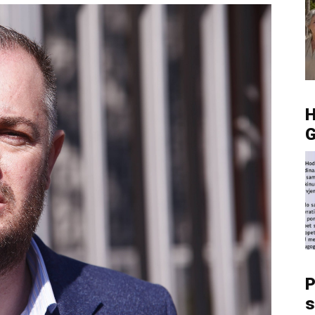
G
P
s