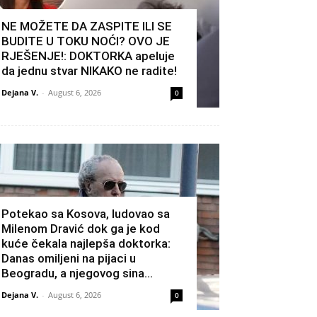
NE MOŽETE DA ZASPITE ILI SE
BUDITE U TOKU NOĆI? OVO JE
RJEŠENJE!: DOKTORKA apeluje
da jednu stvar NIKAKO ne radite!
Dejana V.
-
August 6, 2026
0
Potekao sa Kosova, ludovao sa
Milenom Dravić dok ga je kod
kuće čekala najlepša doktorka:
Danas omiljeni na pijaci u
Beogradu, a njegovog sina...
Dejana V.
-
August 6, 2026
0