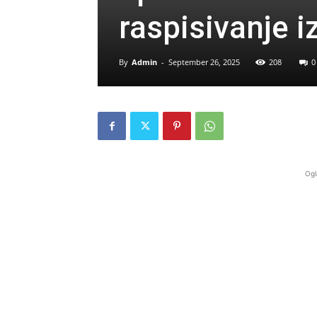
raspisivanje i
By
Admin
-
September 26, 2025
208
0
Ogl