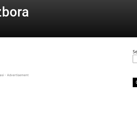
zbora
S
asi - Advertisement