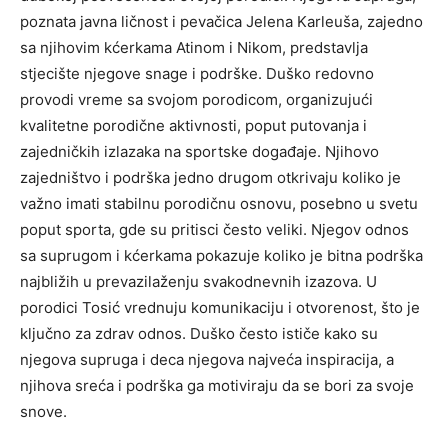
poznata javna ličnost i pevačica Jelena Karleuša, zajedno
sa njihovim kćerkama Atinom i Nikom, predstavlja
stjecište njegove snage i podrške.
Duško redovno
provodi vreme sa svojom porodicom, organizujući
kvalitetne porodične aktivnosti, poput putovanja i
zajedničkih izlazaka na sportske događaje. Njihovo
zajedništvo i podrška jedno drugom otkrivaju koliko je
važno imati stabilnu porodičnu osnovu, posebno u svetu
poput sporta, gde su pritisci često veliki.
Njegov odnos
sa suprugom i kćerkama pokazuje koliko je bitna podrška
najbližih u prevazilaženju svakodnevnih izazova. U
porodici Tosić vrednuju komunikaciju i otvorenost, što je
ključno za zdrav odnos.
Duško često ističe kako su
njegova supruga i deca njegova najveća inspiracija, a
njihova sreća i podrška ga motiviraju da se bori za svoje
snove.