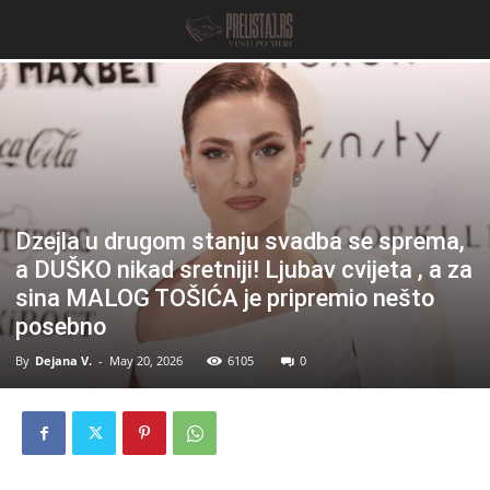
Dzejla u drugom stanju svadba se sprema,
a DUŠKO nikad sretniji! Ljubav cvijeta , a za
sina MALOG TOŠIĆA je pripremio nešto
posebno
By
Dejana V.
-
May 20, 2026
6105
0