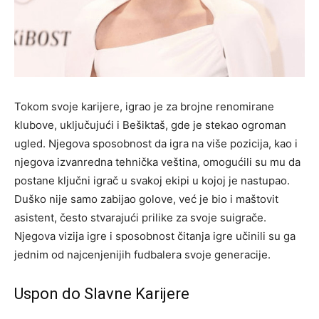
Tokom svoje karijere, igrao je za brojne renomirane
klubove, uključujući i Bešiktaš, gde je stekao ogroman
ugled. Njegova sposobnost da igra na više pozicija, kao i
njegova izvanredna tehnička veština, omogućili su mu da
postane ključni igrač u svakoj ekipi u kojoj je nastupao.
Duško nije samo zabijao golove, već je bio i maštovit
asistent, često stvarajući prilike za svoje suigrače.
Njegova vizija igre i sposobnost čitanja igre učinili su ga
jednim od najcenjenijih fudbalera svoje generacije.
Uspon do Slavne Karijere