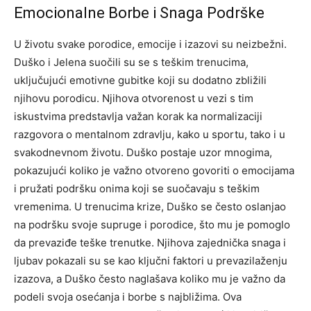
Emocionalne Borbe i Snaga Podrške
U životu svake porodice, emocije i izazovi su neizbežni.
Duško i Jelena suočili su se s teškim trenucima,
uključujući emotivne gubitke koji su dodatno zbližili
njihovu porodicu.
Njihova otvorenost u vezi s tim
iskustvima predstavlja važan korak ka normalizaciji
razgovora o mentalnom zdravlju, kako u sportu, tako i u
svakodnevnom životu. Duško postaje uzor mnogima,
pokazujući koliko je važno otvoreno govoriti o emocijama
i pružati podršku onima koji se suočavaju s teškim
vremenima.
U trenucima krize, Duško se često oslanjao
na podršku svoje supruge i porodice, što mu je pomoglo
da prevaziđe teške trenutke.
Njihova zajednička snaga i
ljubav pokazali su se kao ključni faktori u prevazilaženju
izazova, a Duško često naglašava koliko mu je važno da
podeli svoja osećanja i borbe s najbližima.
Ova