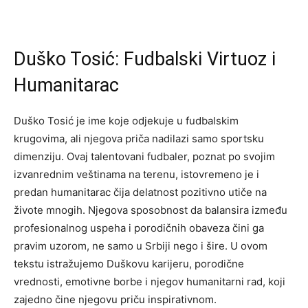
Duško Tosić: Fudbalski Virtuoz i
Humanitarac
Duško Tosić je ime koje odjekuje u fudbalskim
krugovima, ali njegova priča nadilazi samo sportsku
dimenziju. Ovaj talentovani fudbaler, poznat po svojim
izvanrednim veštinama na terenu, istovremeno je i
predan humanitarac čija delatnost pozitivno utiče na
živote mnogih. Njegova sposobnost da balansira između
profesionalnog uspeha i porodičnih obaveza čini ga
pravim uzorom, ne samo u Srbiji nego i šire. U ovom
tekstu istražujemo Duškovu karijeru, porodične
vrednosti, emotivne borbe i njegov humanitarni rad, koji
zajedno čine njegovu priču inspirativnom.