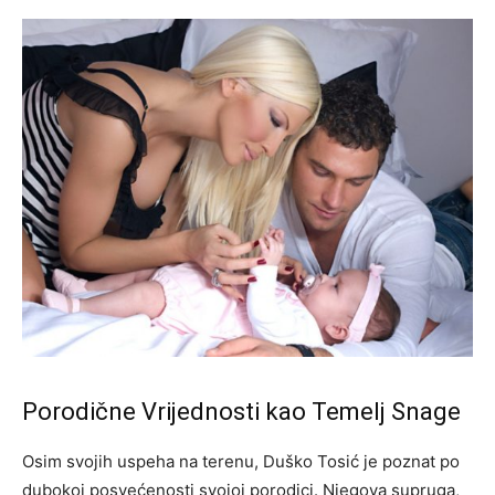
Porodične Vrijednosti kao Temelj Snage
Osim svojih uspeha na terenu, Duško Tosić je poznat po
dubokoj posvećenosti svojoj porodici. Njegova supruga,