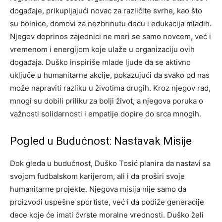
događaje, prikupljajući novac za različite svrhe, kao što
su bolnice, domovi za nezbrinutu decu i edukacija mladih.
Njegov doprinos zajednici ne meri se samo novcem, već i
vremenom i energijom koje ulaže u organizaciju ovih
događaja. Duško inspiriše mlade ljude da se aktivno
uključe u humanitarne akcije, pokazujući da svako od nas
može napraviti razliku u životima drugih.
Kroz njegov rad,
mnogi su dobili priliku za bolji život, a njegova poruka o
važnosti solidarnosti i empatije dopire do srca mnogih.
Pogled u Budućnost: Nastavak Misije
Dok gleda u budućnost, Duško Tosić planira da nastavi sa
svojom fudbalskom karijerom, ali i da proširi svoje
humanitarne projekte. Njegova misija nije samo da
proizvodi uspešne sportiste, već i da podiže generacije
dece koje će imati čvrste moralne vrednosti.
Duško želi