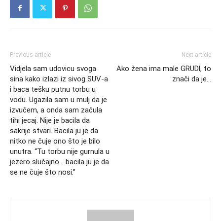
Previous article
Next article
Vidjela sam udovicu svoga
Ako žena ima male GRUDl, to
sina kako izlazi iz sivog SUV-a
znači da je…
i baca tešku putnu torbu u
vodu. Ugazila sam u mulj da je
izvučem, a onda sam začula
tihi jecaj. Nije je bacila da
sakrije stvari. Bacila ju je da
nitko ne čuje ono što je bilo
unutra. “Tu torbu nije gurnula u
jezero slučajno… bacila ju je da
se ne čuje što nosi.”