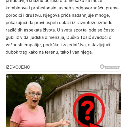
predstavlja snažnu poruku o tome kako se može
kombinovati profesionalni uspeh s odgovornošću prema
porodici i društvu. Njegova priča nadahnjuje mnoge,
pokazujući da pravi uspeh dolazi iz ravnoteže između
različitih aspekata života.
U svetu sporta, gde se često
gubi iz vida ljudska dimenzija, Duško Tosić svedoči o
važnosti empatije, podrške i zajedništva, ostavljajući
dubok trag kako na terenu, tako i van njega.