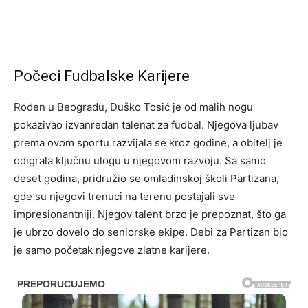
Počeci Fudbalske Karijere
Rođen u Beogradu, Duško Tosić je od malih nogu
pokazivao izvanredan talenat za fudbal. Njegova ljubav
prema ovom sportu razvijala se kroz godine, a obitelj je
odigrala ključnu ulogu u njegovom razvoju. Sa samo
deset godina, pridružio se omladinskoj školi Partizana,
gde su njegovi trenuci na terenu postajali sve
impresionantniji. Njegov talent brzo je prepoznat, što ga
je ubrzo dovelo do seniorske ekipe. Debi za Partizan bio
je samo početak njegove zlatne karijere.