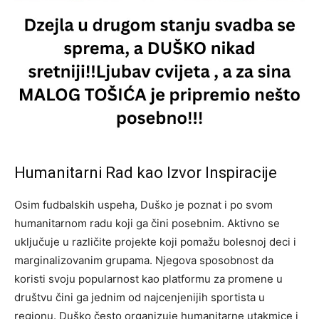
Humanitarni Rad kao Izvor Inspiracije
Osim fudbalskih uspeha, Duško je poznat i po svom
humanitarnom radu koji ga čini posebnim. Aktivno se
uključuje u različite projekte koji pomažu bolesnoj deci i
marginalizovanim grupama. Njegova sposobnost da
koristi svoju popularnost kao platformu za promene u
društvu čini ga jednim od najcenjenijih sportista u
regionu.
Duško često organizuje humanitarne utakmice i