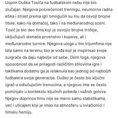
Uspon Duška Tosića na fudbalskom nebu nije bio
slučajan. Njegova posvećenost treningu, neumorna radna
etika i strast prema igri omogućili su mu da osvoji brojne
titule, kako na domaćoj, tako i na međunarodnoj sceni.
Tosić je bio deo tima koji je osvojio brojne trofeje,
uključujući domaće prvenstvo i kupove, ali i
međunarodne turnire. Njegova uloga u tim trijumfima nije
bila samo na terenu; bio je vođa koji je inspirisao svoje
suigrače da daju najbolje od sebe. Osim toga, njegova
sposobnost da se prilagodi različitim stilovima igre i
taktikama dodatno ga je istaknula kao jednog od najboljih
fudbalera svoje generacije. Duško je često bio ključni
igrač u odlučujućim trenucima, a njegovo ime se često
pominjalo u kontekstu ključnih pobeda i važnih golova.
Njegov doprinos timu nije se merio samo statistikama,
već i uticajem koji je imao na atmosferu u svlačionici i
timsku hemiju.