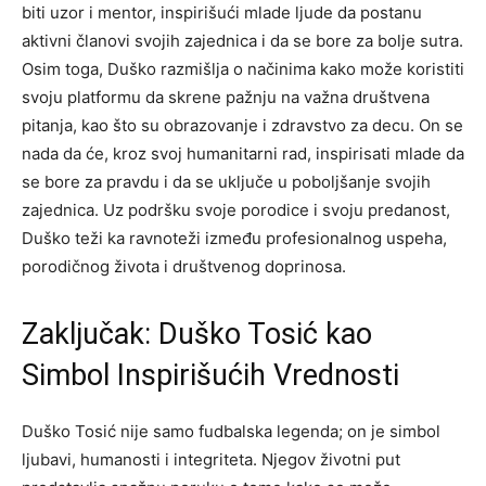
biti uzor i mentor, inspirišući mlade ljude da postanu
aktivni članovi svojih zajednica i da se bore za bolje sutra.
Osim toga, Duško razmišlja o načinima kako može koristiti
svoju platformu da skrene pažnju na važna društvena
pitanja, kao što su obrazovanje i zdravstvo za decu. On se
nada da će, kroz svoj humanitarni rad, inspirisati mlade da
se bore za pravdu i da se uključe u poboljšanje svojih
zajednica.
Uz podršku svoje porodice i svoju predanost,
Duško teži ka ravnoteži između profesionalnog uspeha,
porodičnog života i društvenog doprinosa.
Zaključak: Duško Tosić kao
Simbol Inspirišućih Vrednosti
Duško Tosić nije samo fudbalska legenda; on je simbol
ljubavi, humanosti i integriteta. Njegov životni put