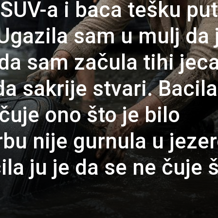
g SUV-a i baca tešku pu
Ugazila sam u mulj da 
a sam začula tihi jeca
da sakrije stvari. Bacila
čuje ono što je bilo
rbu nije gurnula u jeze
la ju je da se ne čuje 