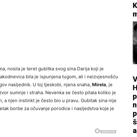
K
m
 nosila je teret gubitka svog sina Darija koji je
kodnevica bila je ispunjena tugom, ali i neizvjesnošću
V
ov nasljednik. U toj tjeskobi, njena snaha,
Mirela
, je
H
 izvor sumnje i straha. Nevenka se često pitala koliko je
p
 a njen instinkt je često bio u pravu. Gubitak sina nije
n
etak borbe za očuvanje porodice i nasljedstva koje je
p
š
a