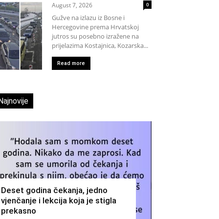
August 7, 2026
0
Gužve na izlazu iz Bosne i
Hercegovine prema Hrvatskoj
jutros su posebno izražene na
prijelazima Kostajnica, Kozarska...
Read more
Najnovije
Deset godina čekanja, jedno
vjenčanje i lekcija koja je stigla
prekasno