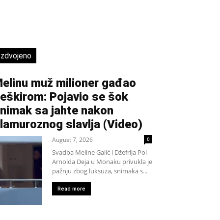
Izdvojeno
elinu muž milioner gađao
eškirom: Pojavio se šok
nimak sa jahte nakon
lamuroznog slavlja (Video)
August 7, 2026
0
Svadba Meline Galić i Džefrija Pol
Arnolda Deja u Monaku privukla je
pažnju zbog luksuza, snimaka s...
Read more