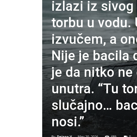
izlazi iz sivo
torbu u vodu. 
izvučem, a ond
Nije je bacila 
je da nitko ne 
unutra. “Tu to
slučajno… baci
nosi.”
By
Dejana V.
-
May 20, 2026
489
0