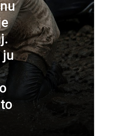
tnu
je
j.
 ju
ro
što