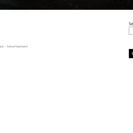
S
asi - Advertisement