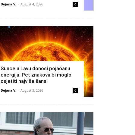
Dejana V.
-
August 4, 2026
0
Sunce u Lavu donosi pojačanu
energiju: Pet znakova bi moglo
osjetiti najviše šansi
Dejana V.
-
August 3, 2026
0