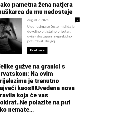
ako pametna žena natjera
uškarca da mu nedostaje
August 7, 2026
0
U odnosima se često misli da je
dovoljno biti stalno prisutan,
uvijek dostupan i neprekidno
potvrđivati drugoj...
Read more
elike gužve na granici s
rvatskom: Na ovim
rijelazima je trenutno
ajveći kaos!!!Uvedena nova
ravila koja će vas
okirat..Ne polazite na put
ko nemate...