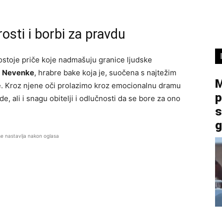
osti i borbi za pravdu
ostoje priče koje nadmašuju granice ljudske
o
Nevenke
, hrabre bake koja je, suočena s najtežim
M
de. Kroz njene oči prolazimo kroz emocionalnu dramu
p
de, ali i snagu obitelji i odlučnosti da se bore za ono
s
g
se nastavlja nakon oglasa