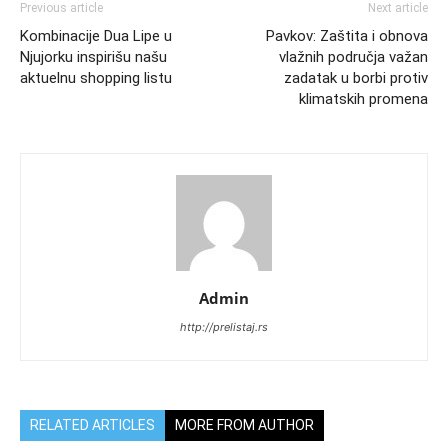
Previous article
Next article
Kombinacije Dua Lipe u
Pavkov: Zaštita i obnova
Njujorku inspirišu našu
vlažnih područja važan
aktuelnu shopping listu
zadatak u borbi protiv
klimatskih promena
Admin
http://prelistaj.rs
RELATED ARTICLES
MORE FROM AUTHOR