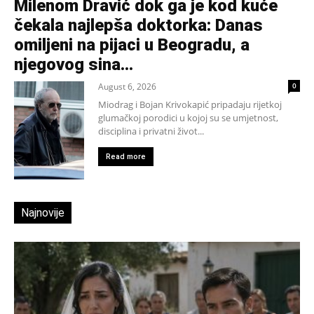
Milenom Dravić dok ga je kod kuće
čekala najlepša doktorka: Danas
omiljeni na pijaci u Beogradu, a
njegovog sina...
August 6, 2026
0
Miodrag i Bojan Krivokapić pripadaju rijetkoj
glumačkoj porodici u kojoj su se umjetnost,
disciplina i privatni život...
Read more
Najnovije