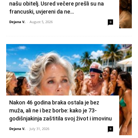
našu obitelj. Usred večere prešli su na
francuski, uvjereni da ne...
Dejana V.
-
August 5, 2026
0
Nakon 46 godina braka ostala je bez
muža, ali ne i bez borbe: kako je 73-
godišnjakinja zaštitila svoj život i imovinu
Dejana V.
-
July 31, 2026
0