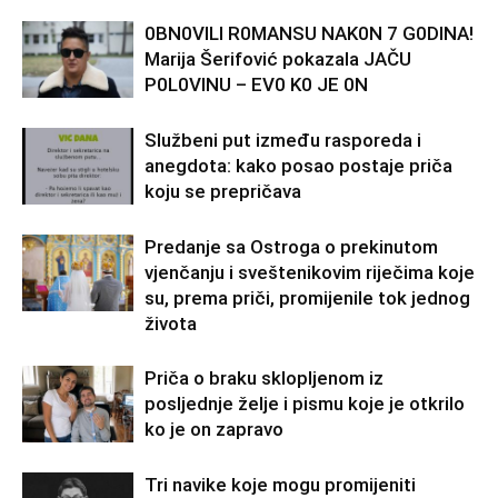
0BN0VlLl R0MANSU NAK0N 7 G0DlNA!
Marija Šerifović pokazala JAČU
P0L0VINU – EV0 K0 JE 0N
Službeni put između rasporeda i
anegdota: kako posao postaje priča
koju se prepričava
Predanje sa Ostroga o prekinutom
vjenčanju i sveštenikovim riječima koje
su, prema priči, promijenile tok jednog
života
Priča o braku sklopljenom iz
posljednje želje i pismu koje je otkrilo
ko je on zapravo
Tri navike koje mogu promijeniti