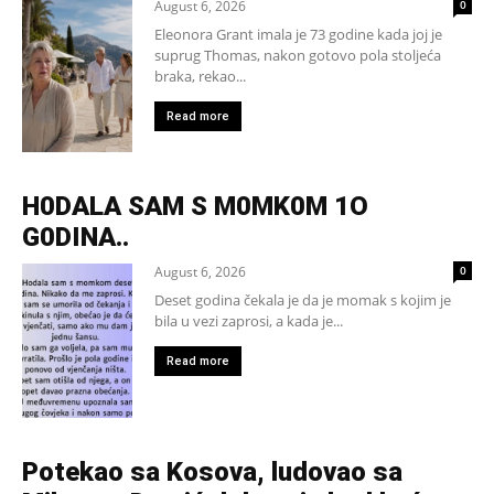
August 6, 2026
0
Eleonora Grant imala je 73 godine kada joj je
suprug Thomas, nakon gotovo pola stoljeća
braka, rekao...
Read more
H0DALA SAM S M0MK0M 1O
G0DINA..
August 6, 2026
0
Deset godina čekala je da je momak s kojim je
bila u vezi zaprosi, a kada je...
Read more
Potekao sa Kosova, ludovao sa