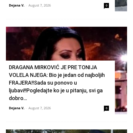
Dejana V.
-
August 7, 2026
0
DRAGANA MIRKOVIĆ JE PRE TONIJA
VOLELA NJEGA: Bio je jedan od najboljih
FRAJERA!!Sada su ponovo u
ljubavi!!Pogledajte ko je u pitanju, svi ga
dobro...
Dejana V.
-
August 7, 2026
0