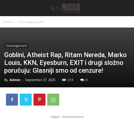
Home
Uncategorized
Uncategorized
Goblini, Atheist Rap, Ritam Nereda, Marko
Louis, KKN, Eyesburn, EXIT i drugi složno
poručuju: Glasniji smo od cenzure!
By
Admin
-
September 27, 2025
213
0
Oglasi - Advertisement