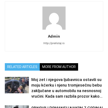
Admin
http://prelistaj.rs
RELATED ARTICLES
MORE FROM AUTHOR
Moj zet i njegova ljubavnica ostavili su
moju kćerku i njenu tromjesečnu bebu
zaključane u automobilu na nesnosnoj
vrućini. Kada sam razbila prozor kako...
0BN0VlLl R0MANSU NAK0N 7 G0DlNA!