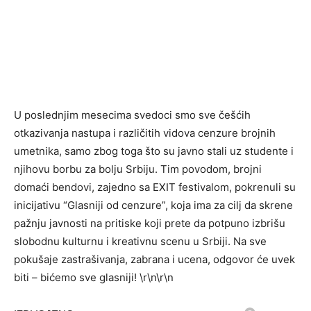
U poslednjim mesecima svedoci smo sve češćih
otkazivanja nastupa i različitih vidova cenzure brojnih
umetnika, samo zbog toga što su javno stali uz studente i
njihovu borbu za bolju Srbiju. Tim povodom, brojni
domaći bendovi, zajedno sa EXIT festivalom, pokrenuli su
inicijativu “Glasniji od cenzure”, koja ima za cilj da skrene
pažnju javnosti na pritiske koji prete da potpuno izbrišu
slobodnu kulturnu i kreativnu scenu u Srbiji. Na sve
pokušaje zastrašivanja, zabrana i ucena, odgovor će uvek
biti – bićemo sve glasniji! \r\n\r\n