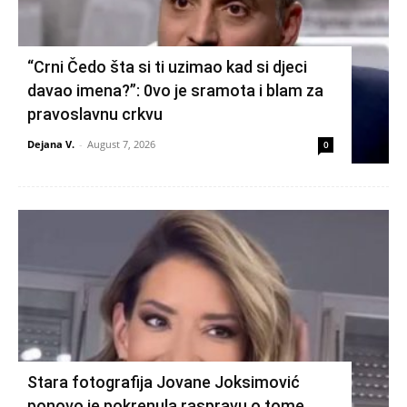
“Crni Čedo šta si ti uzimao kad si djeci
davao imena?”: 0vo je sramota i blam za
pravoslavnu crkvu
Dejana V.
-
August 7, 2026
0
Stara fotografija Jovane Joksimović
ponovo je pokrenula raspravu o tome