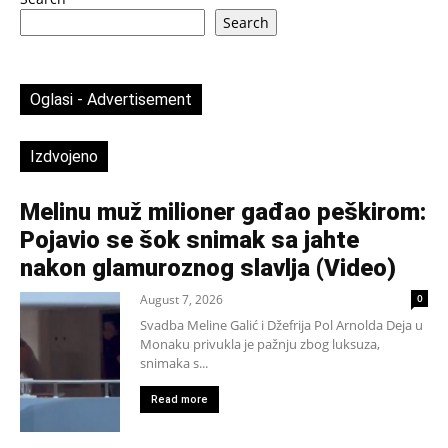
Search
Oglasi - Advertisement
Izdvojeno
Melinu muž milioner gađao peškirom:
Pojavio se šok snimak sa jahte
nakon glamuroznog slavlja (Video)
August 7, 2026
0
Svadba Meline Galić i Džefrija Pol Arnolda Deja u
Monaku privukla je pažnju zbog luksuza,
snimaka s...
Read more