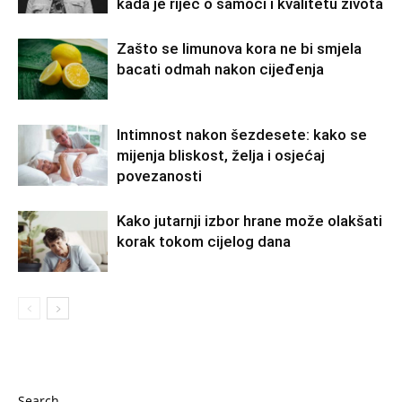
kada je riječ o samoći i kvalitetu života
Zašto se limunova kora ne bi smjela
bacati odmah nakon cijeđenja
Intimnost nakon šezdesete: kako se
mijenja bliskost, želja i osjećaj
povezanosti
Kako jutarnji izbor hrane može olakšati
korak tokom cijelog dana
Search