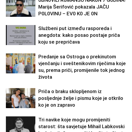
Marija Šerifović pokazala JAČU
P0L0VINU – EV0 K0 JE 0N
Službeni put između rasporeda i
anegdota: kako posao postaje priča
koju se prepričava
Predanje sa Ostroga o prekinutom
vjenčanju i sveštenikovim riječima koje
su, prema priči, promijenile tok jednog
života
Priča o braku sklopljenom iz
posljednje želje i pismu koje je otkrilo
ko je on zapravo
Tri navike koje mogu promijeniti
starost: šta savjetuje Mihail Labkovski