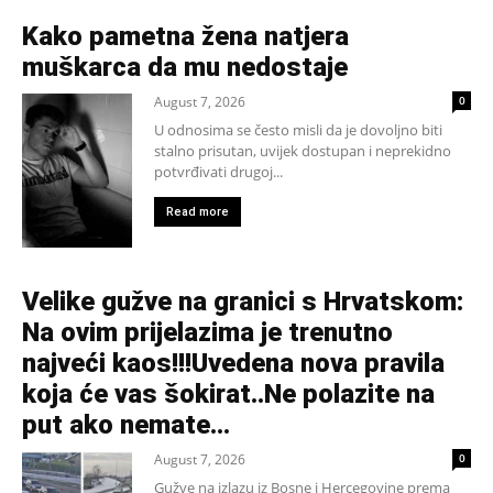
Kako pametna žena natjera
muškarca da mu nedostaje
August 7, 2026
0
U odnosima se često misli da je dovoljno biti
stalno prisutan, uvijek dostupan i neprekidno
potvrđivati drugoj...
Read more
Velike gužve na granici s Hrvatskom:
Na ovim prijelazima je trenutno
najveći kaos!!!Uvedena nova pravila
koja će vas šokirat..Ne polazite na
put ako nemate...
August 7, 2026
0
Gužve na izlazu iz Bosne i Hercegovine prema