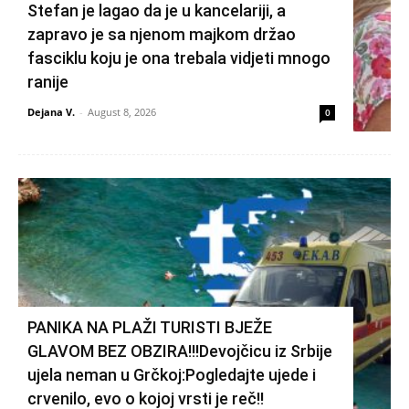
Stefan je lagao da je u kancelariji, a
zapravo je sa njenom majkom držao
fasciklu koju je ona trebala vidjeti mnogo
ranije
Dejana V.
-
August 8, 2026
0
PANIKA NA PLAŽI TURISTI BJEŽE
GLAVOM BEZ OBZIRA!!!Devojčicu iz Srbije
ujela neman u Grčkoj:Pogledajte ujede i
crvenilo, evo o kojoj vrsti je reč!!