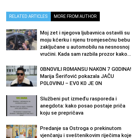
RELATED ARTICLES
MORE FROM AUTHOR
Moj zet i njegova ljubavnica ostavili su
moju kćerku i njenu tromjesečnu bebu
zaključane u automobilu na nesnosnoj
vrućini. Kada sam razbila prozor kako...
0BN0VlLl R0MANSU NAK0N 7 G0DlNA!
Marija Šerifović pokazala JAČU
P0L0VINU – EV0 K0 JE 0N
Službeni put između rasporeda i
anegdota: kako posao postaje priča
koju se prepričava
Predanje sa Ostroga o prekinutom
vjenčanju i sveštenikovim riječima koje