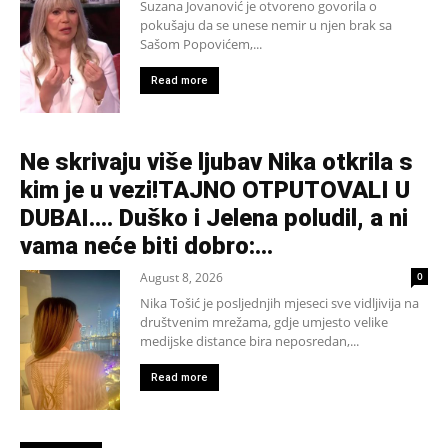
Suzana Jovanović je otvoreno govorila o
pokušaju da se unese nemir u njen brak sa
Sašom Popovićem,...
Read more
Ne skrivaju više ljubav Nika otkrila s
kim je u vezi!TAJNO OTPUTOVALI U
DUBAI…. Duško i Jelena poludil, a ni
vama neće biti dobro:...
August 8, 2026
0
Nika Tošić je posljednjih mjeseci sve vidljivija na
društvenim mrežama, gdje umjesto velike
medijske distance bira neposredan,...
Read more