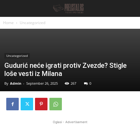
Home
Uncategorized
Uncategorized
Gudurić neće igrati protiv Zvezde? Stigle
loše vesti iz Milana
By
Admin
-
September 26, 2025
267
0
Oglasi - Advertisement