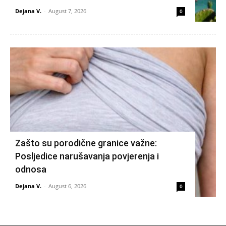
Dejana V.
-
August 7, 2026
0
Zašto su porodične granice važne:
Posljedice narušavanja povjerenja i
odnosa
Dejana V.
-
August 6, 2026
0