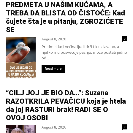
PREDMETA U NAŠIM KUĆAMA, A
TREBA DA BLISTA OD ČISTOĆE: Kad
čujete šta je u pitanju, ZGROZIĆETE
SE
August 8, 2026
0
Predmet koji većina ljudi drži tik uz lavabo, a
rijetko mu posvećuje pažnju, može postati jedno
od...
Read more
“CILJ JOJ JE BIO DA…”: Suzana
RAZOTKRILA PEVAČICU koja je htela
da joj RASTURI brak! RADI SE O
OVOJ OSOBI
August 8, 2026
0