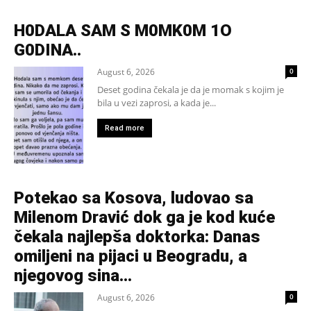
H0DALA SAM S M0MK0M 1O
G0DINA..
August 6, 2026
0
Deset godina čekala je da je momak s kojim je
bila u vezi zaprosi, a kada je...
Read more
Potekao sa Kosova, ludovao sa
Milenom Dravić dok ga je kod kuće
čekala najlepša doktorka: Danas
omiljeni na pijaci u Beogradu, a
njegovog sina...
August 6, 2026
0