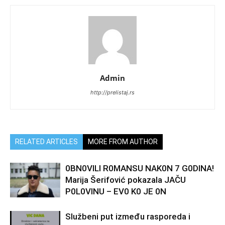
Admin
http://prelistaj.rs
RELATED ARTICLES
MORE FROM AUTHOR
0BN0VlLl R0MANSU NAK0N 7 G0DlNA!
Marija Šerifović pokazala JAČU
P0L0VINU – EV0 K0 JE 0N
Službeni put između rasporeda i