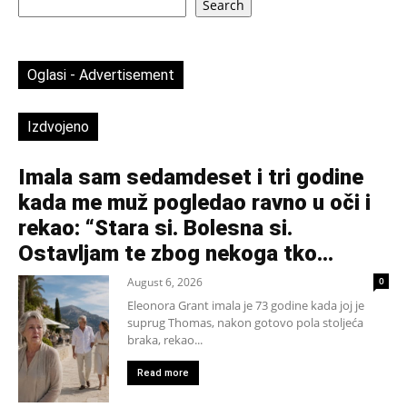
Search
Oglasi - Advertisement
Izdvojeno
Imala sam sedamdeset i tri godine
kada me muž pogledao ravno u oči i
rekao: “Stara si. Bolesna si.
Ostavljam te zbog nekoga tko...
August 6, 2026
0
Eleonora Grant imala je 73 godine kada joj je
suprug Thomas, nakon gotovo pola stoljeća
braka, rekao...
Read more