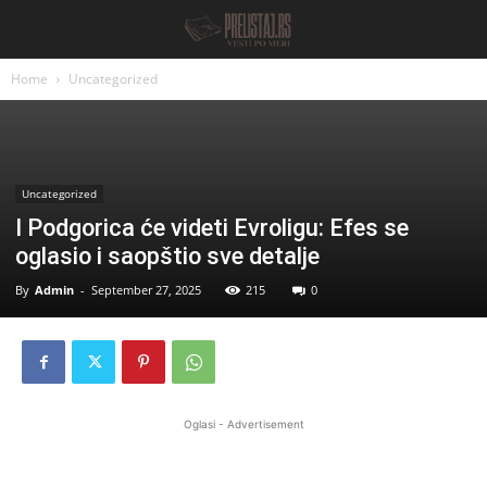
Home
Uncategorized
Uncategorized
I Podgorica će videti Evroligu: Efes se
oglasio i saopštio sve detalje
By
Admin
-
September 27, 2025
215
0
Oglasi - Advertisement