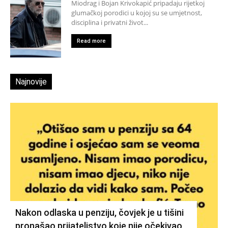
Miodrag i Bojan Krivokapić pripadaju rijetkoj
glumačkoj porodici u kojoj su se umjetnost,
disciplina i privatni život...
Read more
Najnovije
Nakon odlaska u penziju, čovjek je u tišini
pronašao prijateljstvo koje nije očekivao