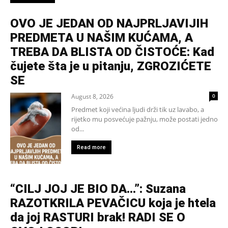
OVO JE JEDAN OD NAJPRLJAVIJIH
PREDMETA U NAŠIM KUĆAMA, A
TREBA DA BLISTA OD ČISTOĆE: Kad
čujete šta je u pitanju, ZGROZIĆETE
SE
August 8, 2026
0
Predmet koji većina ljudi drži tik uz lavabo, a
rijetko mu posvećuje pažnju, može postati jedno
od...
Read more
“CILJ JOJ JE BIO DA…”: Suzana
RAZOTKRILA PEVAČICU koja je htela
da joj RASTURI brak! RADI SE O