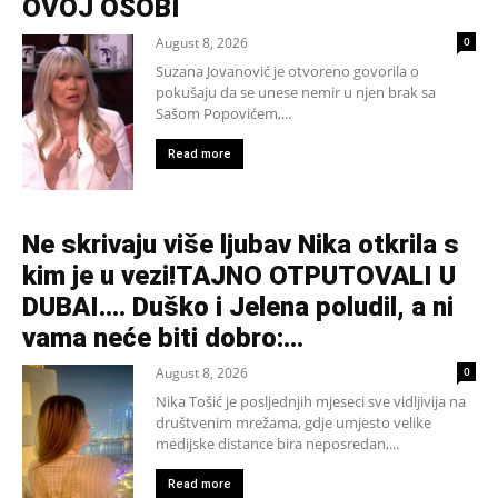
OVOJ OSOBI
August 8, 2026
0
Suzana Jovanović je otvoreno govorila o
pokušaju da se unese nemir u njen brak sa
Sašom Popovićem,...
Read more
Ne skrivaju više ljubav Nika otkrila s
kim je u vezi!TAJNO OTPUTOVALI U
DUBAI…. Duško i Jelena poludil, a ni
vama neće biti dobro:...
August 8, 2026
0
Nika Tošić je posljednjih mjeseci sve vidljivija na
društvenim mrežama, gdje umjesto velike
medijske distance bira neposredan,...
Read more