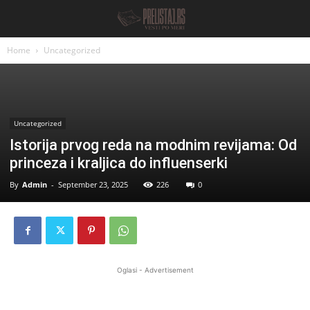
Home
Uncategorized
Uncategorized
Istorija prvog reda na modnim revijama: Od
princeza i kraljica do influenserki
By
Admin
-
September 23, 2025
226
0
Oglasi - Advertisement