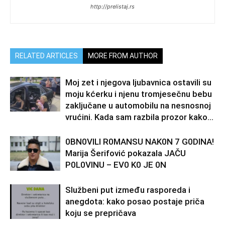
http://prelistaj.rs
RELATED ARTICLES
MORE FROM AUTHOR
Moj zet i njegova ljubavnica ostavili su
moju kćerku i njenu tromjesečnu bebu
zaključane u automobilu na nesnosnoj
vrućini. Kada sam razbila prozor kako...
0BN0VlLl R0MANSU NAK0N 7 G0DlNA!
Marija Šerifović pokazala JAČU
P0L0VINU – EV0 K0 JE 0N
Službeni put između rasporeda i
anegdota: kako posao postaje priča
koju se prepričava