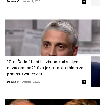
Dejana V.
-
August 7, 2026
0
“Crni Čedo šta si ti uzimao kad si djeci
davao imena?”: 0vo je sramota i blam za
pravoslavnu crkvu
Dejana V.
-
August 7, 2026
0