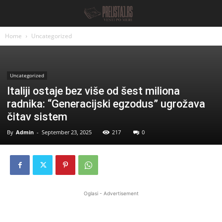
Home
Uncategorized
Uncategorized
Italiji ostaje bez više od šest miliona
radnika: “Generacijski egzodus” ugrožava
čitav sistem
By
Admin
-
September 23, 2025
217
0
Oglasi - Advertisement