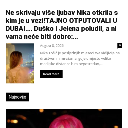
Ne skrivaju više ljubav Nika otkrila s
kim je u vezi!TAJNO OTPUTOVALI U
DUBAI…. Duško i Jelena poludil, a ni
vama neće biti dobro:...
August 8, 2026
0
Nika Tošić je posljednjih mjeseci sve vidljivija na
društvenim mrežama, gdje umjesto velike
medijske distance bira neposredan,...
Read more
Najnovije