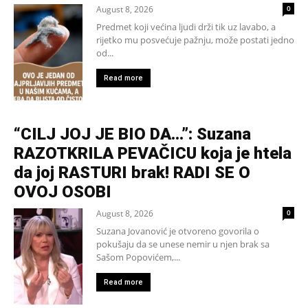
August 8, 2026
0
Predmet koji većina ljudi drži tik uz lavabo, a
rijetko mu posvećuje pažnju, može postati jedno
od...
Read more
“CILJ JOJ JE BIO DA…”: Suzana
RAZOTKRILA PEVAČICU koja je htela
da joj RASTURI brak! RADI SE O
OVOJ OSOBI
August 8, 2026
0
Suzana Jovanović je otvoreno govorila o
pokušaju da se unese nemir u njen brak sa
Sašom Popovićem,...
Read more