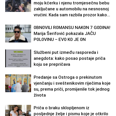
moju kćerku i njenu tromjesečnu bebu
zaključane u automobilu na nesnosnoj
vrućini. Kada sam razbila prozor kako...
0BN0VlLl R0MANSU NAK0N 7 G0DlNA!
Marija Šerifović pokazala JAČU
P0L0VINU – EV0 K0 JE 0N
Službeni put između rasporeda i
anegdota: kako posao postaje priča
koju se prepričava
Predanje sa Ostroga o prekinutom
vjenčanju i sveštenikovim riječima koje
su, prema priči, promijenile tok jednog
života
Priča o braku sklopljenom iz
posljednje želje i pismu koje je otkrilo