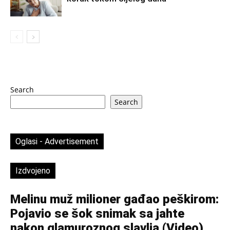
Search
Search
Oglasi - Advertisement
Izdvojeno
Melinu muž milioner gađao peškirom:
Pojavio se šok snimak sa jahte
nakon glamuroznog slavlja (Video)