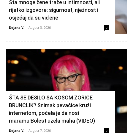
Šta mnoge žene traže u intimnosti, ali
rijetko izgovore: sigurnost, nježnost i
osjećaj da su viđene
Dejana V.
-
August 3, 2026
0
ŠTA SE DESILO SA KOSOM ZORICE
BRUNCLIK? Snimak pevačice kruži
internetom, počela je da nosi
maramu!Bolest uzela maha (VIDEO)
Dejana V.
-
August 7, 2026
0