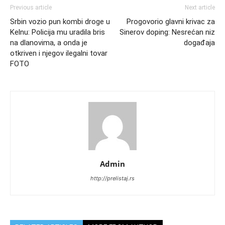
Previous article
Next article
Srbin vozio pun kombi droge u
Progovorio glavni krivac za
Kelnu: Policija mu uradila bris
Sinerov doping: Nesrećan niz
na dlanovima, a onda je
događaja
otkriven i njegov ilegalni tovar
FOTO
Admin
http://prelistaj.rs