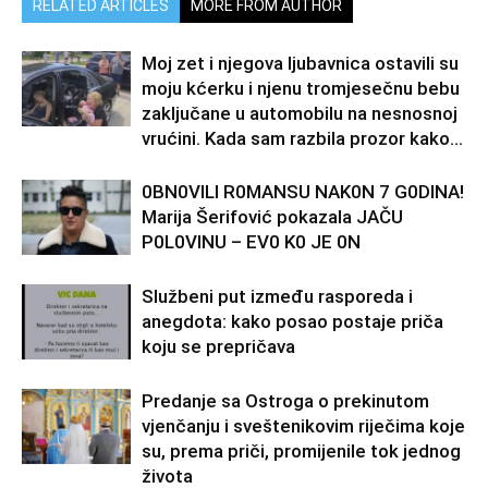
RELATED ARTICLES
MORE FROM AUTHOR
Moj zet i njegova ljubavnica ostavili su
moju kćerku i njenu tromjesečnu bebu
zaključane u automobilu na nesnosnoj
vrućini. Kada sam razbila prozor kako...
0BN0VlLl R0MANSU NAK0N 7 G0DlNA!
Marija Šerifović pokazala JAČU
P0L0VINU – EV0 K0 JE 0N
Službeni put između rasporeda i
anegdota: kako posao postaje priča
koju se prepričava
Predanje sa Ostroga o prekinutom
vjenčanju i sveštenikovim riječima koje
su, prema priči, promijenile tok jednog
života