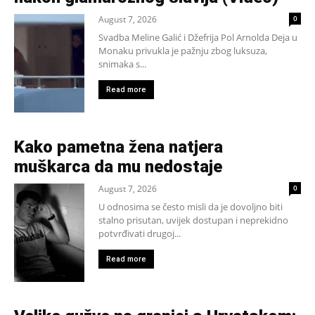
August 7, 2026
0
Svadba Meline Galić i Džefrija Pol Arnolda Deja u
Monaku privukla je pažnju zbog luksuza,
snimaka s...
Read more
Kako pametna žena natjera
muškarca da mu nedostaje
August 7, 2026
0
U odnosima se često misli da je dovoljno biti
stalno prisutan, uvijek dostupan i neprekidno
potvrđivati drugoj...
Read more