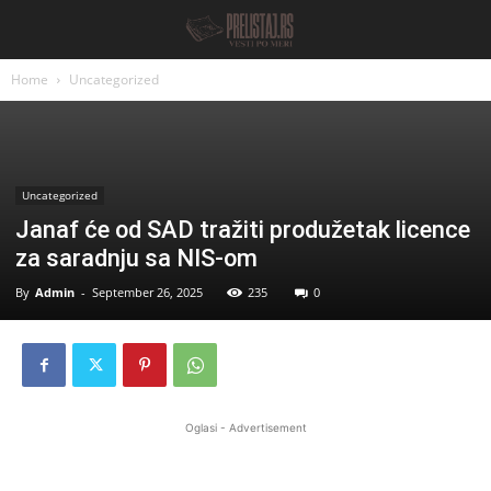
Home
Uncategorized
Uncategorized
Janaf će od SAD tražiti produžetak licence
za saradnju sa NIS-om
By
Admin
-
September 26, 2025
235
0
Oglasi - Advertisement