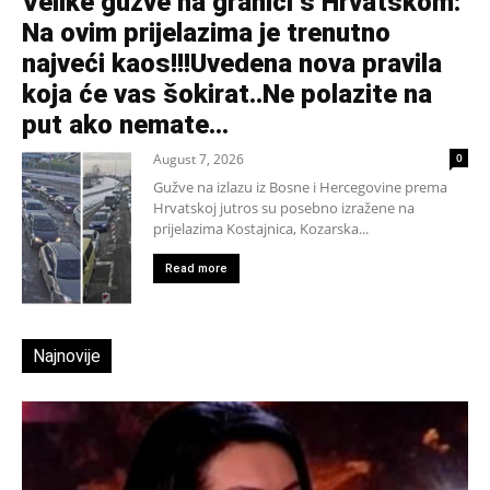
Velike gužve na granici s Hrvatskom:
Na ovim prijelazima je trenutno
najveći kaos!!!Uvedena nova pravila
koja će vas šokirat..Ne polazite na
put ako nemate...
August 7, 2026
0
Gužve na izlazu iz Bosne i Hercegovine prema
Hrvatskoj jutros su posebno izražene na
prijelazima Kostajnica, Kozarska...
Read more
Najnovije