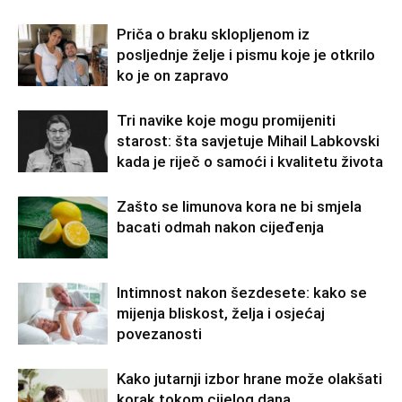
Priča o braku sklopljenom iz
posljednje želje i pismu koje je otkrilo
ko je on zapravo
Tri navike koje mogu promijeniti
starost: šta savjetuje Mihail Labkovski
kada je riječ o samoći i kvalitetu života
Zašto se limunova kora ne bi smjela
bacati odmah nakon cijeđenja
Intimnost nakon šezdesete: kako se
mijenja bliskost, želja i osjećaj
povezanosti
Kako jutarnji izbor hrane može olakšati
korak tokom cijelog dana