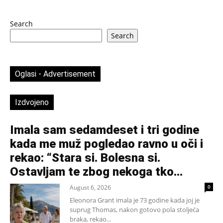
Search
Search
Oglasi - Advertisement
Izdvojeno
Imala sam sedamdeset i tri godine
kada me muž pogledao ravno u oči i
rekao: “Stara si. Bolesna si.
Ostavljam te zbog nekoga tko...
August 6, 2026
0
Eleonora Grant imala je 73 godine kada joj je
suprug Thomas, nakon gotovo pola stoljeća
braka, rekao...