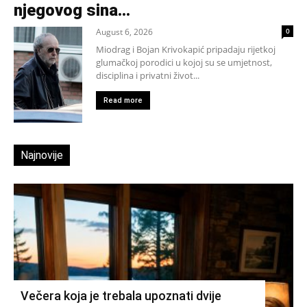
njegovog sina...
August 6, 2026
0
Miodrag i Bojan Krivokapić pripadaju rijetkoj
glumačkoj porodici u kojoj su se umjetnost,
disciplina i privatni život...
Read more
Najnovije
Večera koja je trebala upoznati dvije