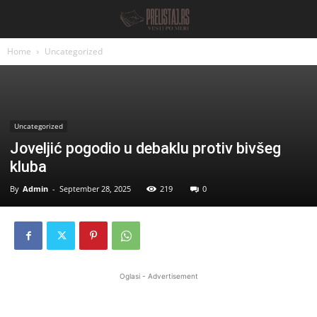
Home
Uncategorized
Uncategorized
Joveljić pogodio u debaklu protiv bivšeg
kluba
By
Admin
-
September 28, 2025
219
0
Oglasi - Advertisement