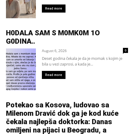
Read more
H0DALA SAM S M0MK0M 1O
G0DINA..
August 6, 2026
0
Deset godina čekala je da je momak s kojim je
bila u vezi zaprosi, a kada je...
Read more
Potekao sa Kosova, ludovao sa
Milenom Dravić dok ga je kod kuće
čekala najlepša doktorka: Danas
omiljeni na pijaci u Beogradu, a