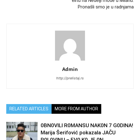
elitu na Nedelji mode u Milanu.
Pronašli smo je u radnjama
Admin
http://prelistaj.rs
RELATED ARTICLES
MORE FROM AUTHOR
0BN0VlLl R0MANSU NAK0N 7 G0DlNA!
Marija Šerifović pokazala JAČU
P0L0VINU – EV0 K0 JE 0N