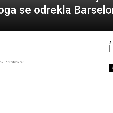
koga se odrekla Barsel
S
asi - Advertisement