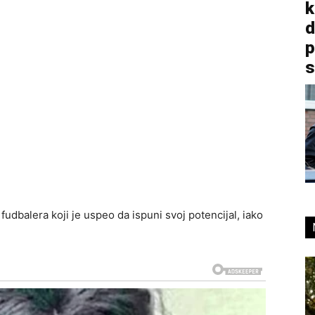
k
d
p
s
udbalera koji je uspeo da ispuni svoj potencijal, iako