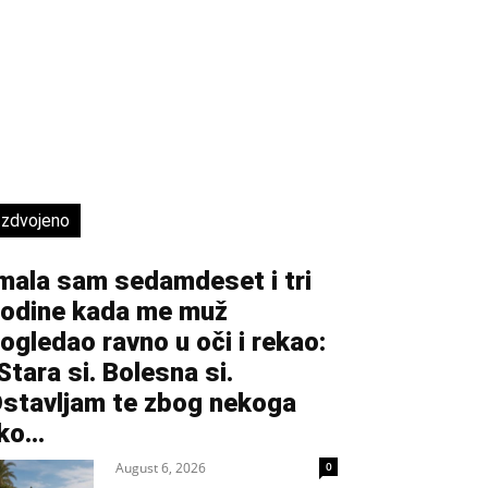
Izdvojeno
mala sam sedamdeset i tri
odine kada me muž
ogledao ravno u oči i rekao:
Stara si. Bolesna si.
stavljam te zbog nekoga
ko...
August 6, 2026
0