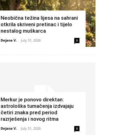
Neobična težina lijesa na sahrani
otkrila skriveni pretinac i tijelo
nestalog muškarca
Dejana V.
-
July 31, 2026
0
Merkur je ponovo direktan:
astrološka tumačenja izdvajaju
četiri znaka pred period
razrješenja i novog ritma
Dejana V.
-
July 31, 2026
0