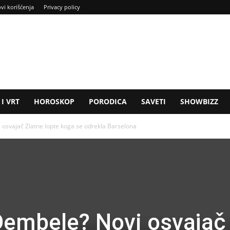
ovi korišćenja
Privacy policy
I VRT
HOROSKOP
PORODICA
SAVETI
SHOWBIZZ
osvajač Zlatne lopte koga se odrekla Barselona
Dembele? Novi osvajač