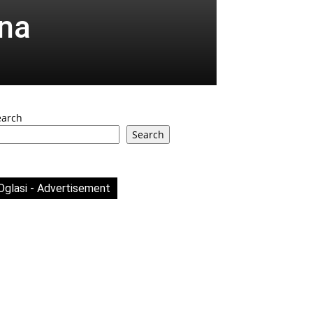
ona
earch
Search
Oglasi - Advertisement