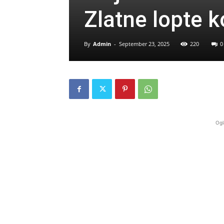
Zlatne lopte 
By
Admin
-
September 23, 2025
220
0
Ogl