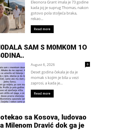
Eleonora Grant imala je 73 godine
kada joj je suprug Thomas, nakon
gotovo pola stoljeća braka,
rekao...
Read more
H0DALA SAM S M0MK0M 1O
0DINA..
August 6, 2026
0
Deset godina čekala je da je
momak s kojim je bila u vezi
zaprosi, a kada je...
Read more
otekao sa Kosova, ludovao
a Milenom Dravić dok ga je