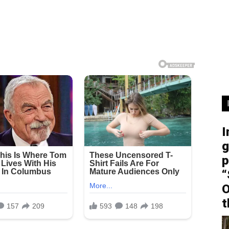
I
g
p
“
O
t