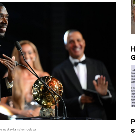
G
P
s
se nastavlja nakon oglasa