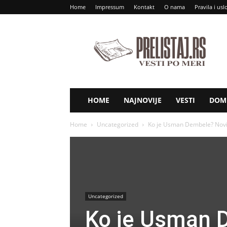
Home
Impressum
Kontakt
O nama
Pravila i usl
Prelistaj
RS
HOME
NAJNOVIJE
VESTI
DOM 
Home
Uncategorized
Ko je Usman Dembele? Novi 
Uncategorized
Ko je Usman 