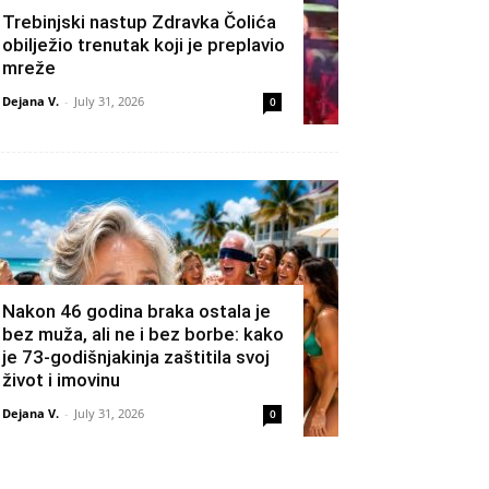
Trebinjski nastup Zdravka Čolića
obilježio trenutak koji je preplavio
mreže
Dejana V.
-
July 31, 2026
0
Nakon 46 godina braka ostala je
bez muža, ali ne i bez borbe: kako
je 73-godišnjakinja zaštitila svoj
život i imovinu
Dejana V.
-
July 31, 2026
0