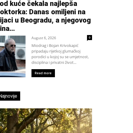
od kuće čekala najlepša
oktorka: Danas omiljeni na
ijaci u Beogradu, a njegovog
ina...
August 6, 2026
0
Miodrag i Bojan Krivokapić
pripadaju rijetkoj glumačkoj
porodici u kojoj su se umjetnost,
disciplina i privatni život...
Read more
Najnovije