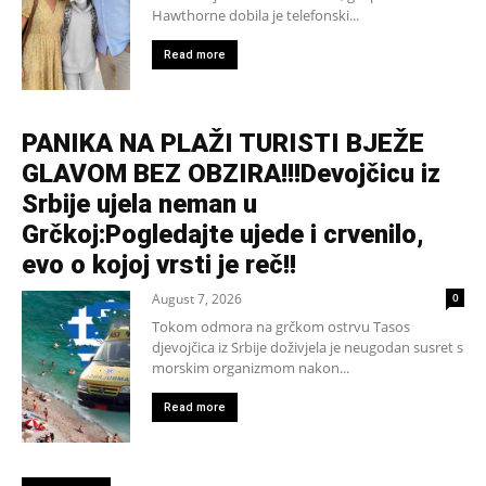
Hawthorne dobila je telefonski...
Read more
PANIKA NA PLAŽI TURISTI BJEŽE
GLAVOM BEZ OBZIRA!!!Devojčicu iz
Srbije ujela neman u
Grčkoj:Pogledajte ujede i crvenilo,
evo o kojoj vrsti je reč!!
August 7, 2026
0
Tokom odmora na grčkom ostrvu Tasos
djevojčica iz Srbije doživjela je neugodan susret s
morskim organizmom nakon...
Read more