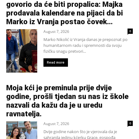
govorio da će biti propalica: Majka
prodavala kalendare na pijaci da bi
Marko iz Vranja postao čovek...
August 7, 2026
0
Marko Nikolić iz Vranja danas je prepoznat po
humanitarnom radu i spremnosti da svoju
fizičku snagu pretvori...
Read more
Moja kći je preminula prije dvije
godine, prošli tjedan su nas iz škole
nazvali da kažu da je u uredu
ravnatelja.
August 7, 2026
0
Dvije godine nakon što je vjerovala da je
sahranila jedinu kćerku Grace, gospođa