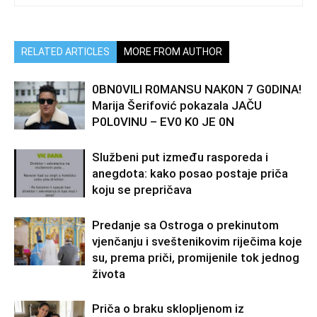
RELATED ARTICLES
MORE FROM AUTHOR
0BN0VlLl R0MANSU NAK0N 7 G0DlNA!
Marija Šerifović pokazala JAČU
P0L0VINU – EV0 K0 JE 0N
Službeni put između rasporeda i
anegdota: kako posao postaje priča
koju se prepričava
Predanje sa Ostroga o prekinutom
vjenčanju i sveštenikovim riječima koje
su, prema priči, promijenile tok jednog
života
Priča o braku sklopljenom iz