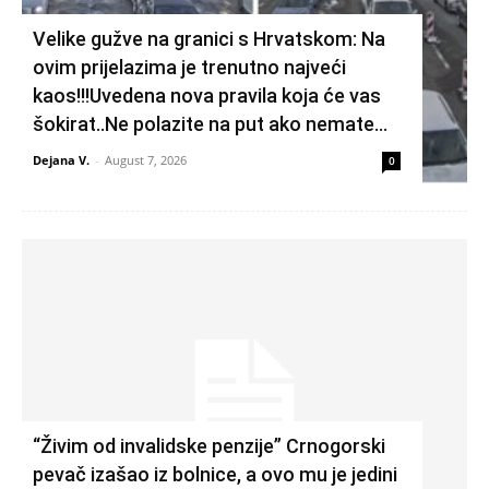
Velike gužve na granici s Hrvatskom: Na
ovim prijelazima je trenutno najveći
kaos!!!Uvedena nova pravila koja će vas
šokirat..Ne polazite na put ako nemate...
Dejana V.
-
August 7, 2026
0
“Živim od invalidske penzije” Crnogorski
pevač izašao iz bolnice, a ovo mu je jedini