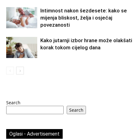
Intimnost nakon šezdesete: kako se
mijenja bliskost, želja i osjećaj
povezanosti
Kako jutarnji izbor hrane može olakšati
korak tokom cijelog dana
Search
Search
Oglasi - Advertisement