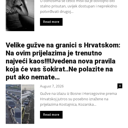
U odnosima se često misli da je dovoljno biti
stalno prisutan, uvijek dostupan i neprekidno
potvrđivati drugoj...
Read more
Velike gužve na granici s Hrvatskom:
Na ovim prijelazima je trenutno
najveći kaos!!!Uvedena nova pravila
koja će vas šokirat..Ne polazite na
put ako nemate...
August 7, 2026
0
Gužve na izlazu iz Bosne i Hercegovine prema
Hrvatskoj jutros su posebno izražene na
prijelazima Kostajnica, Kozarska...
Read more