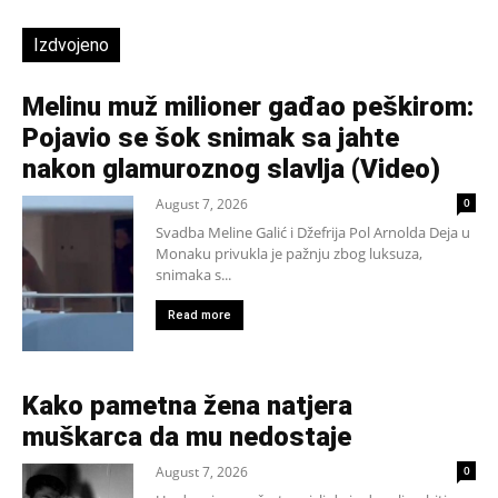
Izdvojeno
Melinu muž milioner gađao peškirom:
Pojavio se šok snimak sa jahte
nakon glamuroznog slavlja (Video)
August 7, 2026
0
Svadba Meline Galić i Džefrija Pol Arnolda Deja u
Monaku privukla je pažnju zbog luksuza,
snimaka s...
Read more
Kako pametna žena natjera
muškarca da mu nedostaje
August 7, 2026
0