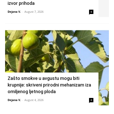
izvor prihoda
Dejana V.
-
August 7, 2026
0
Zašto smokve u avgustu mogu biti
krupnije: skriveni prirodni mehanizam iza
omiljenog ljetnog ploda
Dejana V.
-
August 4, 2026
0