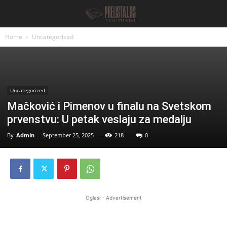
Home
Uncategorized
Uncategorized
Mačković i Pimenov u finalu na Svetskom
prvenstvu: U petak veslaju za medalju
By
Admin
-
September 25, 2025
218
0
Oglasi - Advertisement