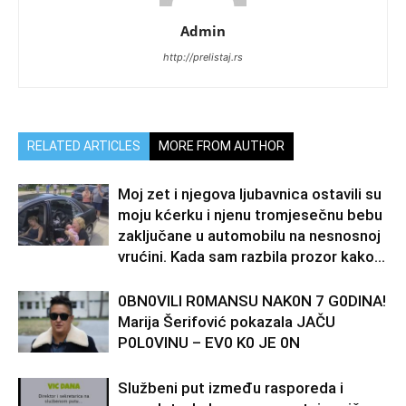
Admin
http://prelistaj.rs
RELATED ARTICLES
MORE FROM AUTHOR
Moj zet i njegova ljubavnica ostavili su
moju kćerku i njenu tromjesečnu bebu
zaključane u automobilu na nesnosnoj
vrućini. Kada sam razbila prozor kako...
0BN0VlLl R0MANSU NAK0N 7 G0DlNA!
Marija Šerifović pokazala JAČU
P0L0VINU – EV0 K0 JE 0N
Službeni put između rasporeda i