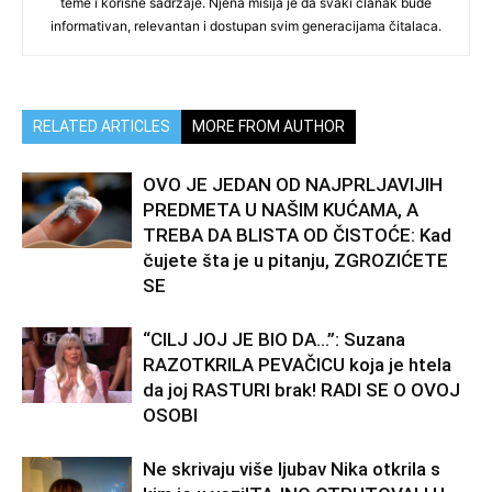
teme i korisne sadržaje. Njena misija je da svaki članak bude
informativan, relevantan i dostupan svim generacijama čitalaca.
RELATED ARTICLES
MORE FROM AUTHOR
OVO JE JEDAN OD NAJPRLJAVIJIH
PREDMETA U NAŠIM KUĆAMA, A
TREBA DA BLISTA OD ČISTOĆE: Kad
čujete šta je u pitanju, ZGROZIĆETE
SE
“CILJ JOJ JE BIO DA…”: Suzana
RAZOTKRILA PEVAČICU koja je htela
da joj RASTURI brak! RADI SE O OVOJ
OSOBI
Ne skrivaju više ljubav Nika otkrila s