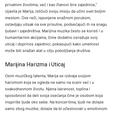
privatnim životima, već i kao članovi šire zajednice,”
izjavila je Marija, ističući svoju misiju da učini svet boljim
mestom. Ove reči, ispunjene snažnom porukom,
ostavljaju utisak na sve prisutne, podsećajući ih na snagu
ljubavi i zajedništva.
Marijina muzika često se koristi i u
humanitarnim akcijama, čime dodatno osnažuje svoj
uticaj i doprinos zajednici, pokazujući kako umetnost
može biti snažan alat u cilju poboljšanja društva.
Marijina Harizma i Uticaj
Osim muzičkog talenta, Marija se izdvaja svojom
harizmom koja se ogleda ne samo na sceni već i u
svakodnevnom životu. Njena iskrenost, toplina i
sposobnost da deli svoja osećanja čine je osobom koja
inspiriše ljude oko sebe.
Na koncertima, ljudi ne dolaze
samo zbog muzike; dolaze da bi učestvovali u emotivnom