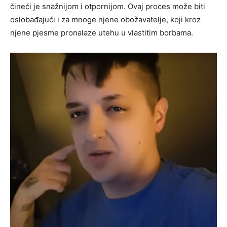
čineći je snažnijom i otpornijom. Ovaj proces može biti
oslobađajući i za mnoge njene obožavatelje, koji kroz
njene pjesme pronalaze utehu u vlastitim borbama.