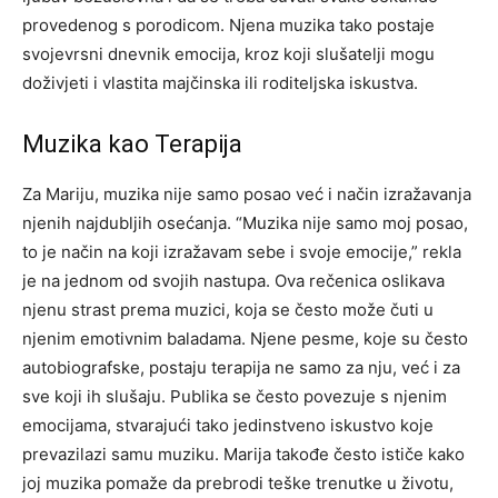
provedenog s porodicom. Njena muzika tako postaje
svojevrsni dnevnik emocija, kroz koji slušatelji mogu
doživjeti i vlastita majčinska ili roditeljska iskustva.
Muzika kao Terapija
Za Mariju, muzika nije samo posao već i način izražavanja
njenih najdubljih osećanja. “Muzika nije samo moj posao,
to je način na koji izražavam sebe i svoje emocije,” rekla
je na jednom od svojih nastupa. Ova rečenica oslikava
njenu strast prema muzici, koja se često može čuti u
njenim emotivnim baladama. Njene pesme, koje su često
autobiografske, postaju terapija ne samo za nju, već i za
sve koji ih slušaju. Publika se često povezuje s njenim
emocijama, stvarajući tako jedinstveno iskustvo koje
prevazilazi samu muziku. Marija takođe često ističe kako
joj muzika pomaže da prebrodi teške trenutke u životu,