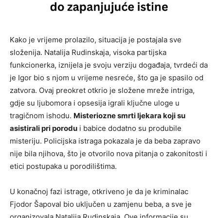
Kako je vrijeme prolazilo, situacija je postajala sve
složenija. Natalija Rudinskaja, visoka partijska
funkcionerka, iznijela je svoju verziju događaja, tvrdeći da
je Igor bio s njom u vrijeme nesreće, što ga je spasilo od
zatvora. Ovaj preokret otkrio je složene mreže intriga,
gdje su ljubomora i opsesija igrali ključne uloge u
tragičnom ishodu.
Misteriozne smrti ljekara koji su
asistirali pri porodu
i babice dodatno su produbile
misteriju. Policijska istraga pokazala je da beba zapravo
nije bila njihova, što je otvorilo nova pitanja o zakonitosti i
etici postupaka u porodilištima.
U konačnoj fazi istrage, otkriveno je da je kriminalac
Fjodor Šapoval bio uključen u zamjenu beba, a sve je
organizovala Natalija Rudinskaja. Ove informacije su