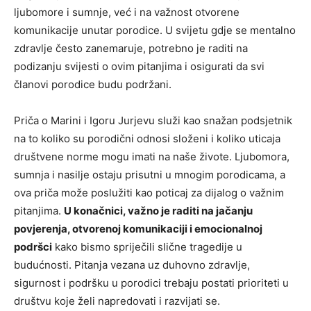
ljubomore i sumnje, već i na važnost otvorene
komunikacije unutar porodice. U svijetu gdje se mentalno
zdravlje često zanemaruje, potrebno je raditi na
podizanju svijesti o ovim pitanjima i osigurati da svi
članovi porodice budu podržani.
Priča o Marini i Igoru Jurjevu služi kao snažan podsjetnik
na to koliko su porodični odnosi složeni i koliko uticaja
društvene norme mogu imati na naše živote. Ljubomora,
sumnja i nasilje ostaju prisutni u mnogim porodicama, a
ova priča može poslužiti kao poticaj za dijalog o važnim
pitanjima.
U konačnici, važno je raditi na jačanju
povjerenja, otvorenoj komunikaciji i emocionalnoj
podršci
kako bismo spriječili slične tragedije u
budućnosti. Pitanja vezana uz duhovno zdravlje,
sigurnost i podršku u porodici trebaju postati prioriteti u
društvu koje želi napredovati i razvijati se.