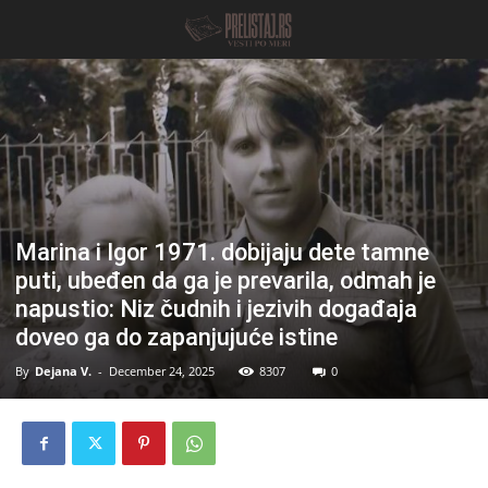
Marina i Igor 1971. dobijaju dete tamne
puti, ubeđen da ga je prevarila, odmah je
napustio: Niz čudnih i jezivih događaja
doveo ga do zapanjujuće istine
By
Dejana V.
-
December 24, 2025
8307
0