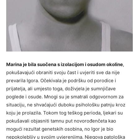
Marina je bila suočena s izolacijom i osudom okoline
,
pokušavajući obraniti svoju čast i uvjeriti sve da nije
prevarila Igora. Očekivala je podršku od porodice i
prijatelja, ali umjesto toga, doživjela je sumnjičave
poglede i osude. Mnogi su je smatrali odgovornom za
situaciju, ne shvaćajući duboku psihološku patnju kroz
koju je prolazila. Tokom tog teškog perioda, ljekari su
pokušavali objasniti tamnu put novorođenčeta kao
mogući rezultat genetskih osobina, no Igor je bio
nepokolebljiv u svojim uvjerenjima. Njegova patološka