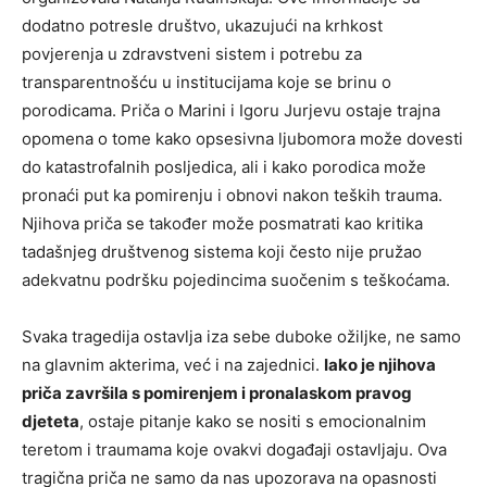
dodatno potresle društvo, ukazujući na krhkost
povjerenja u zdravstveni sistem i potrebu za
transparentnošću u institucijama koje se brinu o
porodicama. Priča o Marini i Igoru Jurjevu ostaje trajna
opomena o tome kako opsesivna ljubomora može dovesti
do katastrofalnih posljedica, ali i kako porodica može
pronaći put ka pomirenju i obnovi nakon teških trauma.
Njihova priča se također može posmatrati kao kritika
tadašnjeg društvenog sistema koji često nije pružao
adekvatnu podršku pojedincima suočenim s teškoćama.
Svaka tragedija ostavlja iza sebe duboke ožiljke, ne samo
na glavnim akterima, već i na zajednici.
Iako je njihova
priča završila s pomirenjem i pronalaskom pravog
djeteta
, ostaje pitanje kako se nositi s emocionalnim
teretom i traumama koje ovakvi događaji ostavljaju. Ova
tragična priča ne samo da nas upozorava na opasnosti