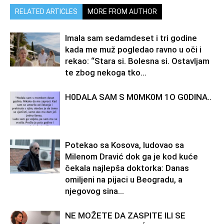
RELATED ARTICLES
MORE FROM AUTHOR
Imala sam sedamdeset i tri godine
kada me muž pogledao ravno u oči i
rekao: “Stara si. Bolesna si. Ostavljam
te zbog nekoga tko...
H0DALA SAM S M0MK0M 1O G0DINA..
Potekao sa Kosova, ludovao sa
Milenom Dravić dok ga je kod kuće
čekala najlepša doktorka: Danas
omiljeni na pijaci u Beogradu, a
njegovog sina...
NE MOŽETE DA ZASPITE ILI SE