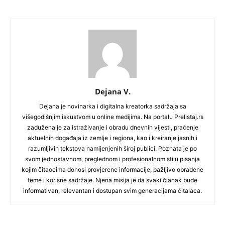
Dejana V.
Dejana je novinarka i digitalna kreatorka sadržaja sa
višegodišnjim iskustvom u online medijima. Na portalu Prelistaj.rs
zadužena je za istraživanje i obradu dnevnih vijesti, praćenje
aktuelnih događaja iz zemlje i regiona, kao i kreiranje jasnih i
razumljivih tekstova namijenjenih široj publici. Poznata je po
svom jednostavnom, preglednom i profesionalnom stilu pisanja
kojim čitaocima donosi provjerene informacije, pažljivo obrađene
teme i korisne sadržaje. Njena misija je da svaki članak bude
informativan, relevantan i dostupan svim generacijama čitalaca.