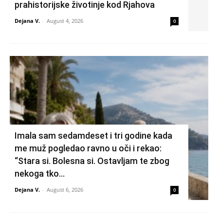
prahistorijske životinje kod Rjahova
Dejana V.
-
August 4, 2026
0
Imala sam sedamdeset i tri godine kada
me muž pogledao ravno u oči i rekao:
“Stara si. Bolesna si. Ostavljam te zbog
nekoga tko...
Dejana V.
-
August 6, 2026
0