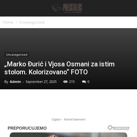
Home
Uncategorized
Uncategorized
„Marko Đurić i Vjosa Osmani za istim
stolom. Kolorizovano“ FOTO
By
Admin
-
September 27, 2025
215
0
Oglasi - Advertisement