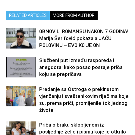
RELATED ARTICLES
MORE FROM AUTHOR
0BN0VlLl R0MANSU NAK0N 7 G0DlNA!
Marija Šerifović pokazala JAČU
P0L0VINU – EV0 K0 JE 0N
Službeni put između rasporeda i
anegdota: kako posao postaje priča
koju se prepričava
Predanje sa Ostroga o prekinutom
vjenčanju i sveštenikovim riječima koje
su, prema priči, promijenile tok jednog
života
Priča o braku sklopljenom iz
posljednje želje i pismu koje je otkrilo