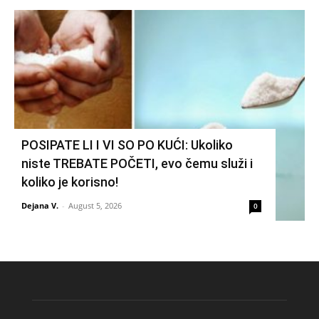
POSIPATE LI I VI SO PO KUĆI: Ukoliko
niste TREBATE POČETI, evo čemu služi i
koliko je korisno!
Dejana V.
-
August 5, 2026
0