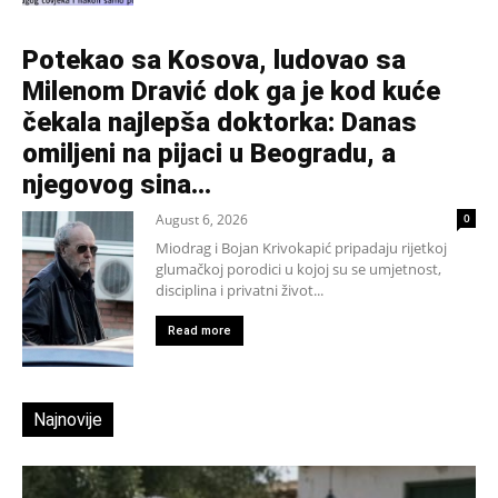
Potekao sa Kosova, ludovao sa
Milenom Dravić dok ga je kod kuće
čekala najlepša doktorka: Danas
omiljeni na pijaci u Beogradu, a
njegovog sina...
August 6, 2026
0
Miodrag i Bojan Krivokapić pripadaju rijetkoj
glumačkoj porodici u kojoj su se umjetnost,
disciplina i privatni život...
Read more
Najnovije