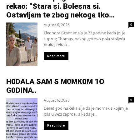
rekao: “Stara si. Bolesna si.
Ostavljam te zbog nekoga tko...
August 6, 2026
0
Eleonora Grant imala je 73 godine kada joj je
suprug Thomas, nakon gotovo pola stoljeća
braka, rekao...
Read more
H0DALA SAM S M0MK0M 1O
G0DINA..
August 6, 2026
0
Deset godina čekala je da je momak s kojim je
bila u vezi zaprosi, a kada je...
Read more