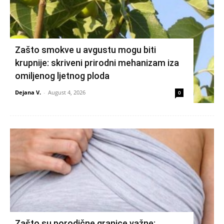
Zašto smokve u avgustu mogu biti
krupnije: skriveni prirodni mehanizam iza
omiljenog ljetnog ploda
Dejana V.
-
August 4, 2026
0
Zašto su porodične granice važne: