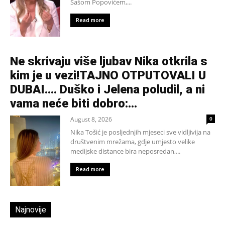
Sašom Popovićem,...
Read more
Ne skrivaju više ljubav Nika otkrila s
kim je u vezi!TAJNO OTPUTOVALI U
DUBAI…. Duško i Jelena poludil, a ni
vama neće biti dobro:...
August 8, 2026
0
Nika Tošić je posljednjih mjeseci sve vidljivija na
društvenim mrežama, gdje umjesto velike
medijske distance bira neposredan,...
Read more
Najnovije