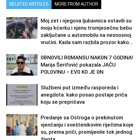
RELATED ARTICLES
MORE FROM AUTHOR
Moj zet i njegova ljubavnica ostavili su
moju kćerku i njenu tromjesečnu bebu
zaključane u automobilu na nesnosnoj
vrućini. Kada sam razbila prozor kako...
0BN0VlLl R0MANSU NAK0N 7 G0DlNA!
Marija Šerifović pokazala JAČU
P0L0VINU – EV0 K0 JE 0N
Službeni put između rasporeda i
anegdota: kako posao postaje priča
koju se prepričava
Predanje sa Ostroga o prekinutom
vjenčanju i sveštenikovim riječima koje
su, prema priči, promijenile tok jednog
života