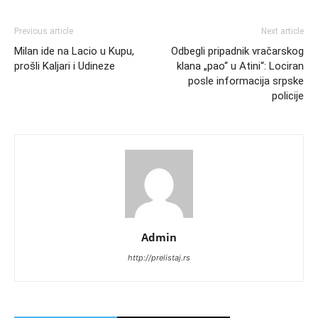
Previous article
Next article
Milan ide na Lacio u Kupu,
Odbegli pripadnik vračarskog
prošli Kaljari i Udineze
klana „pao“ u Atini“: Lociran
posle informacija srpske
policije
Admin
http://prelistaj.rs