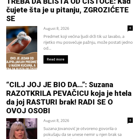
TREBA DA BLISTA OD ČISTOĆE: Kad
čujete šta je u pitanju, ZGROZIĆETE
SE
August 8, 2026
0
Predmet koji većina ljudi drži tik uz lavabo, a
rijetko mu posvećuje pažnju, može postati jedno
od...
Read more
“CILJ JOJ JE BIO DA…”: Suzana
RAZOTKRILA PEVAČICU koja je htela
da joj RASTURI brak! RADI SE O
OVOJ OSOBI
August 8, 2026
0
Suzana Jovanović je otvoreno govorila o
pokušaju da se unese nemir u njen brak sa